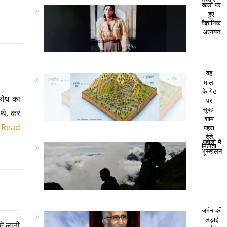
खसों पर
हुए
वैज्ञानिक
अध्ययन
वह
माला
के गेट
िरोध का
पर
सुबह-
 थे, कर
शाम
]
Read
पहरा
देते
पहाड़ो में
मिलता
भूस्खलन
जर्मन की
लड़ाई
ें लाठी