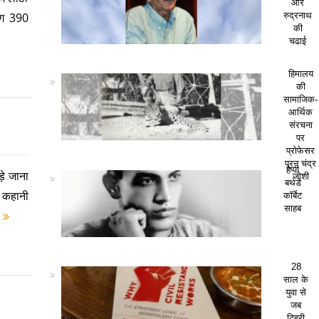
और
भग 390
रुद्रनाथ
की
चढाई
हिमालय
की
सामाजिक-
आर्थिक
संरचना
पर
प्रोफेसर
पूरन चंद्र
हैप्पी
़े जाना
जोशी
बर्थडे
ी कहानी
कॉर्बेट
साहब
e
28
साल के
युवा से
जब
टिहरी