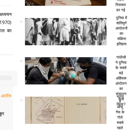
रियासत
डर गई
अध्ययन
दुनिया में
9-1970)
शांतिपूर्ण
आंदोलनों
वाल का
का
संक्षिप्त
इतिहास
गांधीजी
ने दुनिया
के सबसे
बड़े
अहिंसक
आंदोलन
का
संचालन
भारत
कैसे
में
किया?
आँसू
गैस के
कुर
गोले
सबसे
पहले