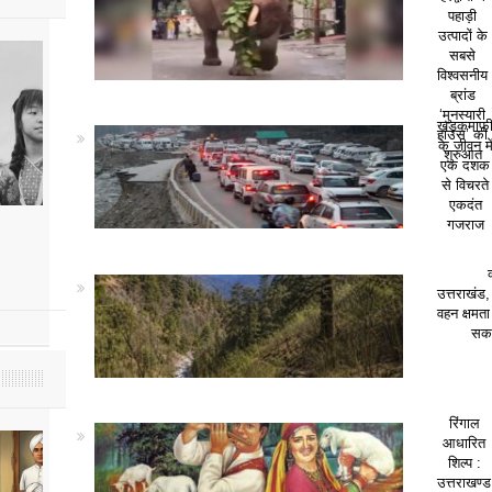
पहाड़ी
उत्पादों के
सबसे
विश्वसनीय
ब्रांड
‘मुनस्यारी
खड़कमाफ
हाउस’ की
के जीवन मे
शुरुआत
एक दशक
से विचरते
एकदंत
गजराज
हैप्पी बर्थडे कॉर्बेट साहब
28 साल के य
July 25, 2026
July 25, 2026
उत्तराखंड,
वहन क्षमत
सकत
रिंगाल
आधारित
शिल्प :
उत्तराखण्ड