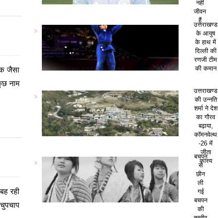
नहीं
जीवन
हैं
उत्तराखण्ड
के आयुष
के हाथ में
दिल्ली की
रणजी टीम
िक जैसा
की कमान
 कुछ नाम
उत्तराखण्ड
की उन्नति
शर्मा ने देश
का गौरव
बढ़ाया,
कॉमनवेल्थ
-26 में
जीता
बचपन
कांस्य
से
छीन
ली
 बह रही
गई
बचपन
 चुपचाप
की
तस्वीर