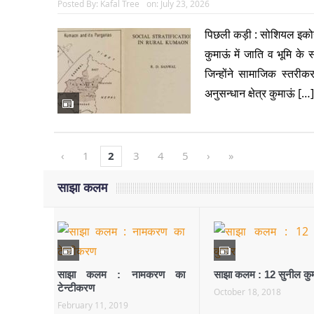
Posted By:
Kafal Tree
on:
July 23, 2026
पिछली कड़ी : सोशियल इको
कुमाऊं में जाति व भूमि क
जिन्होंने सामाजिक स्तर
अनुसन्धान क्षेत्र कुमाऊं […
‹
1
2
3
4
5
›
»
साझा कलम
साझा कलम : नामकरण का
साझा कलम : 12 सुनील कु
टेन्टीकरण
October 18, 2018
February 11, 2019