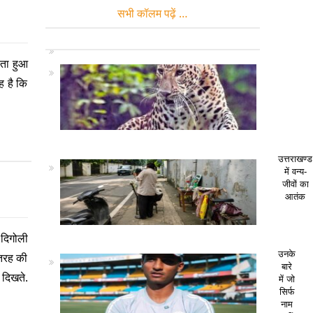
सभी कॉलम पढ़ें …
ाता हुआ
ह है कि
उत्तराखण्ड
में वन्य-
जीवों का
आतंक
 दिगोली
उनके
ह-तरह की
बारे
 दिखते.
में जो
सिर्फ
नाम