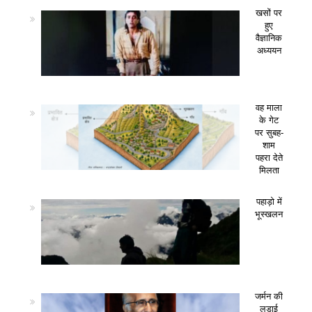
खसों पर
हुए
वैज्ञानिक
अध्ययन
वह माला
के गेट
पर सुबह-
शाम
पहरा देते
मिलता
पहाड़ो में
भूस्खलन
जर्मन की
लड़ाई