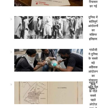
रियासत
डर गई
दुनिया में
शांतिपूर्ण
आंदोलनों
का
संक्षिप्त
इतिहास
गांधीजी
ने दुनिया
के सबसे
बड़े
अहिंसक
आंदोलन
का
संचालन
भारत में
कैसे
आँसू गैस
किया?
के गोले
सबसे
पहले
अंग्रेज़