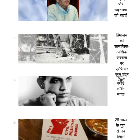
और
रुद्रनाथ
की चढाई
हिमालय
की
सामाजिक-
आर्थिक
संरचना
पर
प्रोफेसर
पूरन चंद्र
हैप्पी
जोशी
बर्थडे
कॉर्बेट
साहब
28 साल
के युवा
से जब
टिहरी