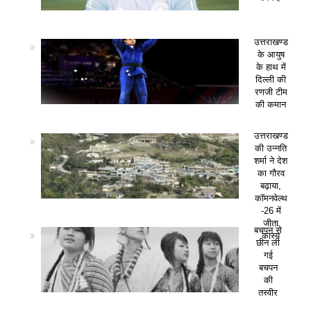
उत्तराखण्ड
के आयुष
के हाथ में
दिल्ली की
रणजी टीम
की कमान
उत्तराखण्ड
की उन्नति
शर्मा ने देश
का गौरव
बढ़ाया,
कॉमनवेल्थ
-26 में
जीता
बचपन से
कांस्य
छीन ली
गई
बचपन
की
तस्वीर