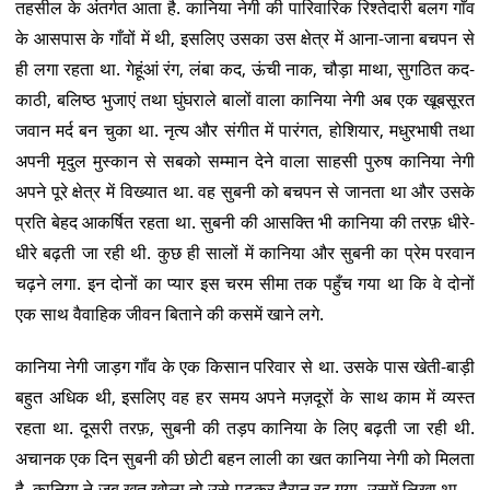
तहसील के अंतर्गत आता है. कानिया नेगी की पारिवारिक रिश्तेदारी बलग गाँव
के आसपास के गाँवों में थी, इसलिए उसका उस क्षेत्र में आना-जाना बचपन से
ही लगा रहता था. गेहूंआं रंग, लंबा कद, ऊंची नाक, चौड़ा माथा, सुगठित कद-
काठी, बलिष्ठ भुजाएं तथा घुंघराले बालों वाला कानिया नेगी अब एक खूबसूरत
जवान मर्द बन चुका था. नृत्य और संगीत में पारंगत, होशियार, मधुरभाषी तथा
अपनी मृदुल मुस्कान से सबको सम्मान देने वाला साहसी पुरुष कानिया नेगी
अपने पूरे क्षेत्र में विख्यात था. वह सुबनी को बचपन से जानता था और उसके
प्रति बेहद आकर्षित रहता था. सुबनी की आसक्ति भी कानिया की तरफ़ धीरे-
धीरे बढ़ती जा रही थी. कुछ ही सालों में कानिया और सुबनी का प्रेम परवान
चढ़ने लगा. इन दोनों का प्यार इस चरम सीमा तक पहुँच गया था कि वे दोनों
एक साथ वैवाहिक जीवन बिताने की कसमें खाने लगे.
कानिया नेगी जाड़ग गाँव के एक किसान परिवार से था. उसके पास खेती-बाड़ी
बहुत अधिक थी, इसलिए वह हर समय अपने मज़दूरों के साथ काम में व्यस्त
रहता था. दूसरी तरफ़, सुबनी की तड़प कानिया के लिए बढ़ती जा रही थी.
अचानक एक दिन सुबनी की छोटी बहन लाली का खत कानिया नेगी को मिलता
है. कानिया ने जब खत खोला तो उसे पढ़कर हैरान रह गया. उसमें लिखा था—