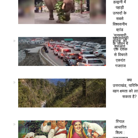
हल्द्वानी में
पहाड़ी
उत्पादों के
सबसे
विश्वसनीय
ब्रांड
‘मुनस्यारी
खड़कमाफी
हाउस’ की
के जीवन में
शुरुआत
एक दशक
से विचरते
एकदंत
गजराज
क्या
उत्तराखंड, पारिस
वहन क्षमता को ला
सकता है?
रिंगाल
आधारित
शिल्प :