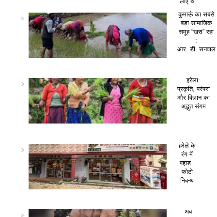
लाए थे
कुमाऊं का सबसे
बड़ा सामाजिक
समूह “खस” रहा
:
आर. डी. सनवाल
हरेला:
प्रकृति, परंपरा
और विज्ञान का
अद्भुत संगम
हरेले के
रंग में
पहाड़ :
फोटो
निबन्ध
अब