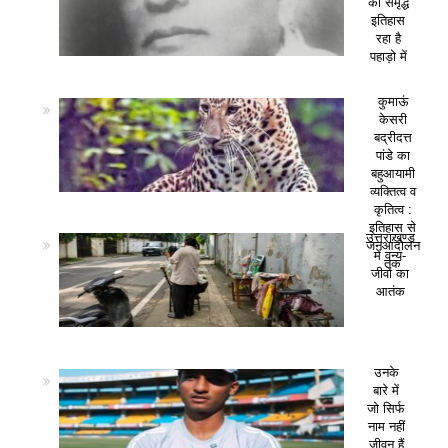
का समृद्ध
इतिहास
रहा है
पहाड़ो में
कुमाऊं
केसरी
बद्रीदत्त
पांडे का
बहुआयामी
व्यक्तित्व व
कृतित्व :
इतिहास से
उत्तराखण्ड
जनआंदोलन
में वन्य-
तक
जीवों का
आतंक
उनके
बारे में
जो सिर्फ
नाम नहीं
जीवन हैं