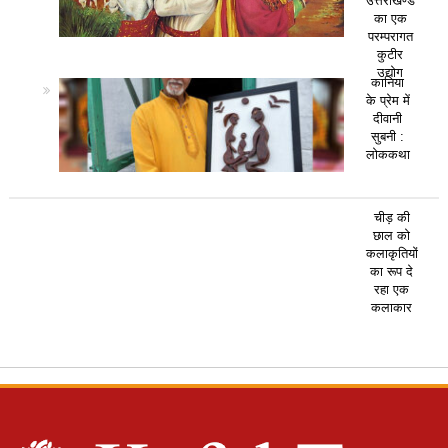
उत्तराखण्ड
का एक
परम्परागत
कुटीर
उद्योग
कानिया
के प्रेम में
दीवानी
सुबनी :
लोककथा
चीड़ की
छाल को
कलाकृतियों
का रूप दे
रहा एक
कलाकार