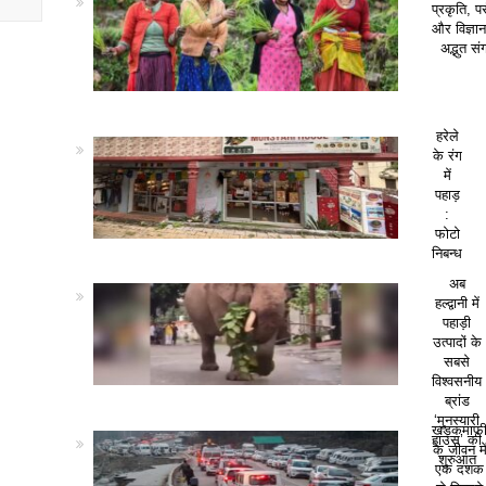
प्रकृति, पर
और विज्ञा
अद्भुत सं
हरेले
के रंग
में
पहाड़
:
फोटो
निबन्ध
अब
हल्द्वानी में
पहाड़ी
उत्पादों के
सबसे
विश्वसनीय
ब्रांड
‘मुनस्यारी
खड़कमाफ
हाउस’ की
के जीवन मे
शुरुआत
एक दशक