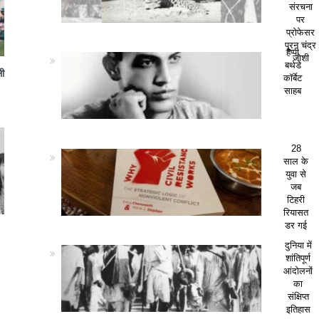
संरचना
पर
प्रोफेसर
पूरन चंद्र
हैप्पी
जोशी
बर्थडे
ली
कॉर्बेट
साहब
28
साल के
युवा से
जब
टिहरी
रियासत
डर गई
दुनिया में
शांतिपूर्ण
आंदोलनों
का
संक्षिप्त
इतिहास