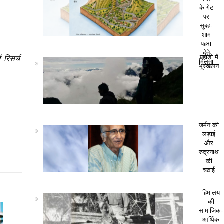
के गेट
पर
सुबह-
शाम
पहरा
देते
 रिसर्च
पहाड़ो में
मिलता
भूस्खलन
जर्मन की
लड़ाई
और
रुद्रनाथ
की
चढाई
हिमालय
की
सामाजिक-
आर्थिक