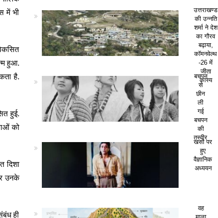
उत्तराखण्ड
 में भी
की उन्नति
शर्मा ने देश
का गौरव
बढ़ाया,
 विकसित
कॉमनवेल्थ
्म हुआ.
-26 में
जीता
कता है.
बचपन
कांस्य
से
छीन
ली
गई
ित हुई.
बचपन
ताओं को
की
तस्वीर
खसों पर
हुए
वैज्ञानिक
ित दिशा
अध्ययन
पर उनके
वह
ंबंध ही
माला