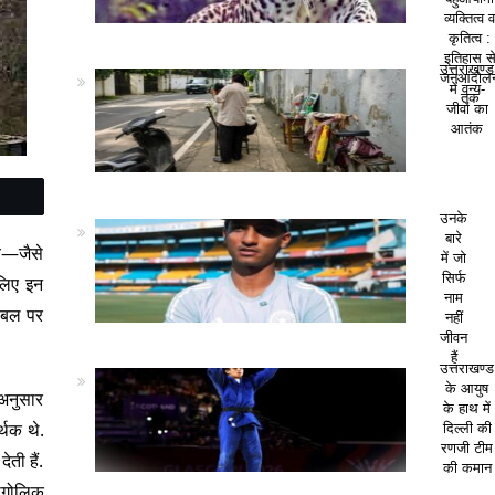
व्यक्तित्व 
कृतित्व :
इतिहास स
उत्तराखण्ड
जनआंदोल
में वन्य-
तक
जीवों का
आतंक
उनके
बारे
व—जैसे
में जो
सिर्फ
 लिए इन
नाम
े बल पर
नहीं
जीवन
हैं
उत्तराखण्ड
के आयुष
 अनुसार
के हाथ में
्थक थे.
दिल्ली की
रणजी टीम
ती हैं.
की कमान
भौगोलिक