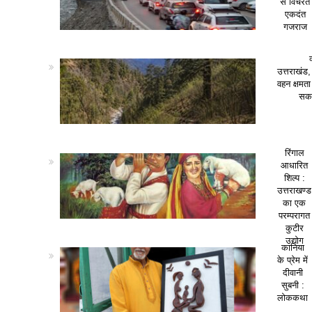
से विचरते
एकदंत
गजराज
उत्तराखंड,
वहन क्षमत
सकत
रिंगाल
आधारित
शिल्प :
उत्तराखण्ड
का एक
परम्परागत
कुटीर
उद्योग
कानिया
के प्रेम में
दीवानी
सुबनी :
लोककथा