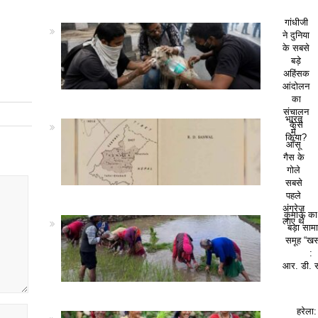
गांधीजी
ने दुनिया
के सबसे
बड़े
अहिंसक
आंदोलन
का
संचालन
भारत
कैसे
में
किया?
आँसू
गैस के
गोले
सबसे
पहले
अंग्रेज़
कुमाऊं क
लाए थे
बड़ा सा
समूह “खस
:
आर. डी. 
हरेला: