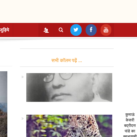
जुड़िये
सभी कॉलम पढ़ें …
कुमाऊं
केसरी
बद्रीदत्त
पांडे का
बहुआयामी