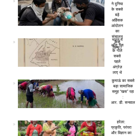
ने दुनिया
के सबसे
बड़े
अहिंसक
आंदोलन
का
संचालन
भारत में
कैसे
आँसू गैस
किया?
के गोले
सबसे
पहले
अंग्रेज़
लाए थे
कुमाऊं का सबसे
बड़ा सामाजिक
समूह “खस” रहा
:
आर. डी. सनवाल
हरेला:
प्रकृति, परंपरा
और विज्ञान का