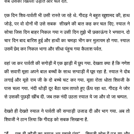
सब उसकी खिल्ली उड़ाते और चल देते.
एक दिन शिव-पार्वती भी उसी रास्ते जा रहे थे. गीदड़ ने बहुत खुशामद की, हाथ
जोड़े, पर वो दोनों भी उसे सबक सीखने की बात कह कर चल दिए. स्याल ने
सोचा जिस दिन बाहर निकल गया न उसी दिन तुझे भी छकाऊंगा रे भगवान. दो
चार दिन बाद बारिश हुई और हाथी का चमड़ा भीग कर मुलायम हो गया. स्याल
उसमें छेद कर निकल भागा और सीधा पंहुच गया कैलाश पर्वत.
वहां जा कर पार्वती की सगोड़ी में एक झाड़ी में छुप गया. देखता क्या है कि गणेश
की सवारी मूसा अपने बाल बच्चों के साथ सग्वाड़ी में घूम रहा है. स्याल ने दोब
लगाई और मूसे राम जी के दो बच्चे चट कर गया. मूसा रोता धोता शिवजी के
पास चला गया. नंदी थोड़ी दूर बैठा घाम तापते हुए ऊँघ रहा था. गीदड़ ने जोर
से उसकी पुछड़ी खींच दी. जब तक नंदी उठता स्याल ये जा और वो जा चम्पत.
देखते ही देखते स्याल ने पार्वती की सग्वाड़ी उजाड दी और भाग गया. अब तो
शिवजी ने ठान लिया कि गीदड़ को सबक सिखाना है.
“हैं … एक-द्वी कौड़ी का स्याल अर मुझसे पंगा” – शिवजी सोच में पड़ गए और