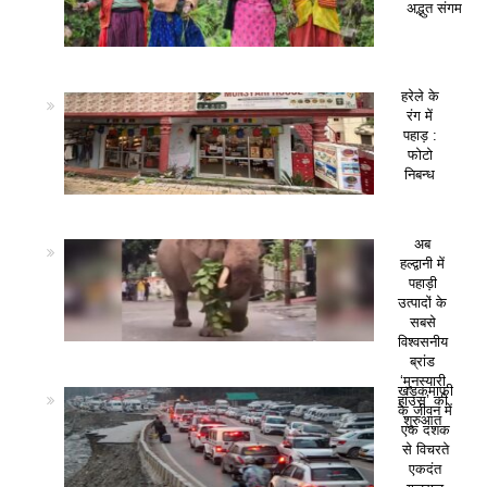
अद्भुत संगम
हरेले के
रंग में
पहाड़ :
फोटो
निबन्ध
अब
हल्द्वानी में
पहाड़ी
उत्पादों के
सबसे
विश्वसनीय
ब्रांड
‘मुनस्यारी
खड़कमाफी
हाउस’ की
के जीवन में
शुरुआत
एक दशक
से विचरते
एकदंत