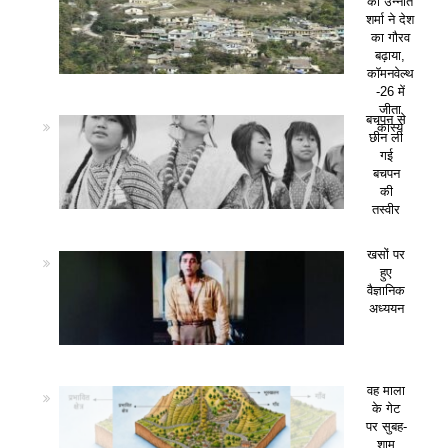
की उन्नति
शर्मा ने देश
का गौरव
बढ़ाया,
कॉमनवेल्थ
-26 में
जीता
बचपन से
कांस्य
छीन ली
गई
बचपन
की
तस्वीर
खसों पर
हुए
वैज्ञानिक
अध्ययन
वह माला
के गेट
पर सुबह-
शाम