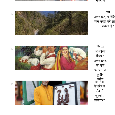
गजराज
क्या
उत्तराखंड, पारिस
वहन क्षमता को ला
सकता है?
रिंगाल
आधारित
शिल्प :
उत्तराखण्ड
का एक
परम्परागत
कुटीर
उद्योग
कानिया
के प्रेम में
दीवानी
सुबनी :
लोककथा