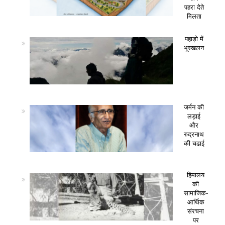
पहरा देते
मिलता
पहाड़ो में
भूस्खलन
जर्मन की
लड़ाई
और
रुद्रनाथ
की चढाई
हिमालय
की
सामाजिक-
आर्थिक
संरचना
पर