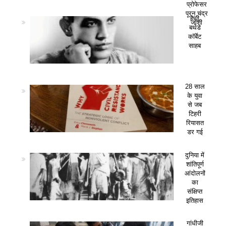
प्रोफेसर
पूरन चंद्र
हैप्पी
जोशी
बर्थडे
कॉर्बेट
साहब
28 साल
के युवा
से जब
टिहरी
रियासत
डर गई
दुनिया में
शांतिपूर्ण
आंदोलनों
का
संक्षिप्त
इतिहास
गांधीजी