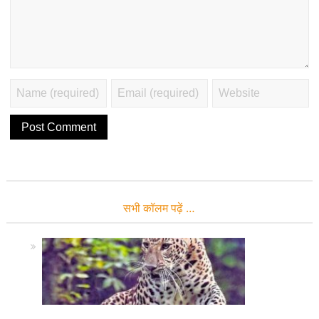
सभी कॉलम पढ़ें …