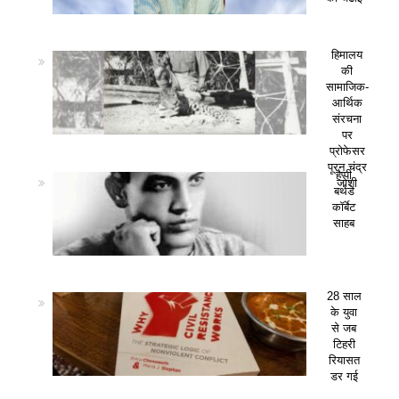
हिमालय
की
सामाजिक-
आर्थिक
संरचना
पर
प्रोफेसर
पूरन चंद्र
हैप्पी
जोशी
बर्थडे
कॉर्बेट
साहब
28 साल
के युवा
से जब
टिहरी
रियासत
डर गई