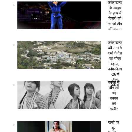
उत्तराखण्ड
के आयुष
के हाथ में
दिल्ली की
रणजी टीम
की कमान
उत्तराखण्ड
की उन्नति
शर्मा ने देश
का गौरव
बढ़ाया,
कॉमनवेल्थ
-26 में
जीता
बचपन से
कांस्य
छीन ली
गई
बचपन
की
तस्वीर
खसों पर
हुए