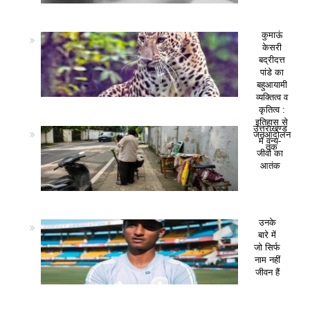
कुमाऊं
केसरी
बद्रीदत्त
पांडे का
बहुआयामी
व्यक्तित्व व
कृतित्व :
इतिहास से
उत्तराखण्ड
जनआंदोलन
में वन्य-
तक
जीवों का
आतंक
उनके
बारे में
जो सिर्फ
नाम नहीं
जीवन हैं