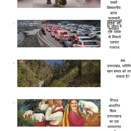
सबसे
विश्वसनीय
ब्रांड
‘मुनस्यारी
खड़कमाफी
हाउस’ की
के जीवन में
शुरुआत
एक दशक
से विचरते
एकदंत
गजराज
क्या
उत्तराखंड, पारिस
वहन क्षमता को ला
सकता है?
रिंगाल
आधारित
शिल्प :
उत्तराखण्ड
का एक
परम्परागत