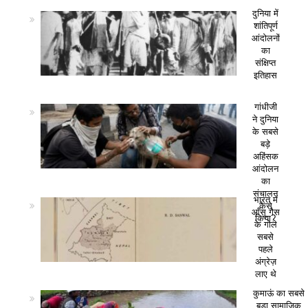
दुनिया में
शांतिपूर्ण
आंदोलनों
का
संक्षिप्त
इतिहास
गांधीजी
ने दुनिया
के सबसे
बड़े
अहिंसक
आंदोलन
का
संचालन
भारत में
कैसे
आँसू गैस
किया?
के गोले
सबसे
पहले
अंग्रेज़
लाए थे
कुमाऊं का सबसे
बड़ा सामाजिक