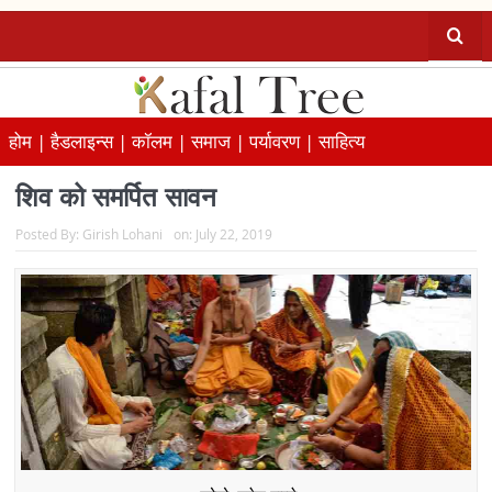
होम |
हैडलाइन्स |
कॉलम |
समाज |
पर्यावरण |
साहित्य
शिव को समर्पित सावन
Posted By:
Girish Lohani
on:
July 22, 2019