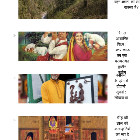
वहन क्षमता को ला
सकता है?
रिंगाल
आधारित
शिल्प :
उत्तराखण्ड
का एक
परम्परागत
कुटीर
उद्योग
कानिया
के प्रेम में
दीवानी
सुबनी :
लोककथा
चीड़ की
छाल को
कलाकृतियों
का रूप दे