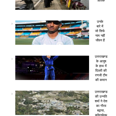
आतंक
उनके
बारे में
जो सिर्फ
नाम नहीं
जीवन हैं
उत्तराखण्ड
के आयुष
के हाथ में
दिल्ली की
रणजी टीम
की कमान
उत्तराखण्ड
की उन्नति
शर्मा ने देश
का गौरव
बढ़ाया,
कॉमनवेल्थ