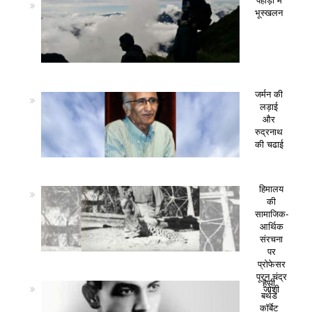
पहाड़ो में
भूस्खलन
जर्मन की
लड़ाई
और
रुद्रनाथ
की चढाई
हिमालय
की
सामाजिक-
आर्थिक
संरचना
पर
प्रोफेसर
पूरन चंद्र
हैप्पी
जोशी
बर्थडे
कॉर्बेट