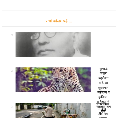
सभी कॉलम पढ़ें …
कुमाऊं
केसरी
बद्रीदत्त
पांडे का
बहुआयामी
व्यक्तित्व व
कृतित्व :
इतिहास से
उत्तराखण्ड
जनआंदोलन
में वन्य-
तक
जीवों का