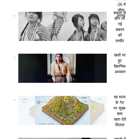
-26 में
जीता
बचपन से
कांस्य
छीन ली
गई
बचपन
की
तस्वीर
खसों पर
हुए
वैज्ञानिक
अध्ययन
वह माला
के गेट
पर सुबह-
शाम
पहरा देते
मिलता