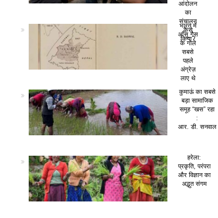
आंदोलन
का
संचालन
भारत में
कैसे
आँसू गैस
किया?
के गोले
सबसे
पहले
अंग्रेज़
लाए थे
कुमाऊं का सबसे
बड़ा सामाजिक
समूह “खस” रहा
:
आर. डी. सनवाल
हरेला:
प्रकृति, परंपरा
और विज्ञान का
अद्भुत संगम