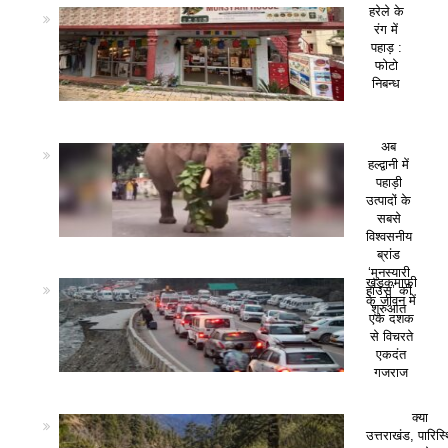
हरेले के
रंग में
पहाड़ :
फोटो
निबन्ध
अब
हल्द्वानी में
पहाड़ी
उत्पादों के
सबसे
विश्वसनीय
ब्रांड
‘मुनस्यारी
खड़कमाफी
हाउस’ की
के जीवन में
शुरुआत
एक दशक
से विचरते
एकदंत
गजराज
क्या
उत्तराखंड, पारिस