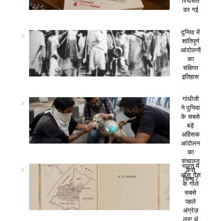
रियासत
डर गई
दुनिया में
शांतिपूर्ण
आंदोलनों
का
संक्षिप्त
इतिहास
गांधीजी
ने दुनिया
के सबसे
बड़े
अहिंसक
आंदोलन
का
संचालन
भारत में
कैसे
आँसू गैस
किया?
के गोले
सबसे
पहले
अंग्रेज़
लाए थे