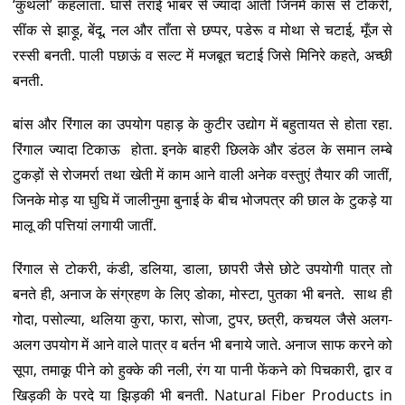
‘कुथलो’ कहलाता. घासें तराई भाबर से ज्यादा आती जिनमें कांस से टोकरी,
सींक से झाड़ू, बेंदू, नल और ताँता से छप्पर, पडेरू व मोथा से चटाई, मूँज से
रस्सी बनती. पाली पछाऊं व सल्ट में मजबूत चटाई जिसे मिनिरे कहते, अच्छी
बनती.
बांस और रिंगाल का उपयोग पहाड़ के कुटीर उद्योग में बहुतायत से होता रहा.
रिंगाल ज्यादा टिकाऊ होता. इनके बाहरी छिलके और डंठल के समान लम्बे
टुकड़ों से रोजमर्रा तथा खेती में काम आने वाली अनेक वस्तुएं तैयार की जातीं,
जिनके मोड़ या घुघि में जालीनुमा बुनाई के बीच भोजपत्र की छाल के टुकड़े या
मालू की पत्तियां लगायी जातीं.
रिंगाल से टोकरी, कंडी, डलिया, डाला, छापरी जैसे छोटे उपयोगी पात्र तो
बनते ही, अनाज के संग्रहण के लिए डोका, मोस्टा, पुतका भी बनते. साथ ही
गोदा, पसोल्या, थलिया कुरा, फारा, सोजा, टुपर, छत्री, कचयल जैसे अलग-
अलग उपयोग में आने वाले पात्र व बर्तन भी बनाये जाते. अनाज साफ करने को
सूपा, तमाकू पीने को हुक्के की नली, रंग या पानी फेंकने को पिचकारी, द्वार व
खिड़की के परदे या झिड़की भी बनती. Natural Fiber Products in