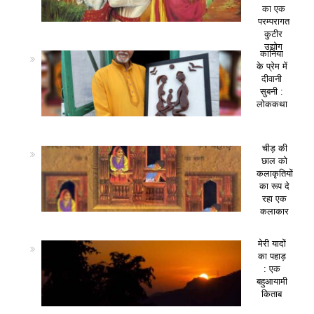
का एक
परम्परागत
कुटीर
उद्योग
कानिया
के प्रेम में
दीवानी
सुबनी :
लोककथा
चीड़ की
छाल को
कलाकृतियों
का रूप दे
रहा एक
कलाकार
मेरी यादों
का पहाड़
: एक
बहुआयामी
किताब