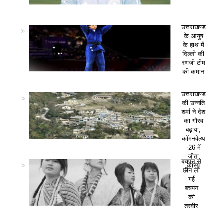
उत्तराखण्ड
के आयुष
के हाथ में
दिल्ली की
रणजी टीम
की कमान
उत्तराखण्ड
की उन्नति
शर्मा ने देश
का गौरव
बढ़ाया,
कॉमनवेल्थ
-26 में
जीता
बचपन से
कांस्य
छीन ली
गई
बचपन
की
तस्वीर