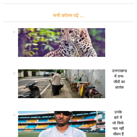
सभी कॉलम पढ़ें …
उत्तराखण्ड
में वन्य-
जीवों का
आतंक
उनके
बारे में
जो सिर्फ
नाम नहीं
जीवन हैं