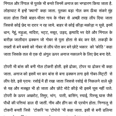
निंगाल और रिंगाल से पुतके भी बनते जिनमें अनाज का भण्डारण किया जाता है.
लोहाघाट में इन्हें ‘क्वार्गा’ कहा जाता. पुतका बड़ा गोल कम ऊँचा संकरे मुंह
वाला होता जिसे बाहर-भीतर गाय के गोबर से अच्छी तरह लीप दिया जाता
जिससे कोई छेद या दरार न रह जाये. बाहर से कोई कीड़ा मकोड़ा न घुसे. इनमें
धान, गेहूं, मड़ुआ, मादिरा, भट्ट, मसूर, उड़द, इत्यादि भर देते और निंगाल के
बारीक़ जालीदार ढक्कन जो गोबर से पुता होता से बंद कर देते. लकड़ी के
तख्तों से बने बक्से को गोबर से लीप पोत कर बने छोटे भकार को ‘कोठि ‘ कहा
जाता जिसके तल से एक दो अंगुल ऊपर अनाज नकालने के लिए छेद बना देते.
टोपरी भी बांस की बनी गोल टोकरी होती. इसे ढोका, टोपर या ढोकर भी कहा
जाता. अनाज को इसमें भर कर बांस से बना ढक्कन लगा इसे गोबर-मिट्टी से
लीप देते. इसे प्रायः रसोई में ही रखा जाता जिससे रसोई से निकलने वाले धुंवे
से यह और मजबूत भी हो जाता और छोटे मोटे कीड़े भी इसमें घुस नहीं पाते.
टोपरी के ऊपर अखरोट, तिमुर, भांग, पाती, बासिंग, स्याई, पिस्सू घास जैसे
पौधों की पत्तियां डाल दी जातीं. नीम और हींग का भी प्रयोग होता. निन्गालु से
टोकरी बनती जिसे ‘टोकरि ‘या ‘टोपोरो ‘भी कहा जाता. इसी से बनी डलिया