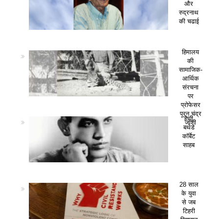
और
रुद्रनाथ
की चढाई
हिमालय
की
सामाजिक-
आर्थिक
संरचना
पर
प्रोफेसर
पूरन चंद्र
हैप्पी
जोशी
बर्थडे
कॉर्बेट
साहब
28 साल
के युवा
से जब
टिहरी