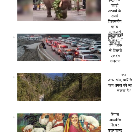
हल्द्वानी में
पहाड़ी
उत्पादों के
सबसे
विश्वसनीय
ब्रांड
‘मुनस्यारी
खड़कमाफी
हाउस’ की
के जीवन में
शुरुआत
एक दशक
से विचरते
एकदंत
गजराज
क्या
उत्तराखंड, पारिस
वहन क्षमता को ला
सकता है?
रिंगाल
आधारित
शिल्प :
उत्तराखण्ड