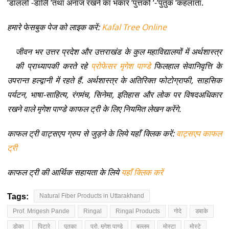
‘डाललो -डालिे ‘तथा अनाज रखने का भकार ‘पुत्तको ‘-‘पुतुक ‘कहलाता.
हमारे फेसबुक पेज को लाइक करें:
Kafal Tree Online
जीवन भर उत्तर प्रदेश और उत्तराखंड के कुल महाविद्यालयों में अर्थशास्त्र
की प्राध्यापकी करते रहे
प्रोफेसर मृगेश पाण्डे
फिलहाल सेवानिवृत्ति के
उपरान्त हल्द्वानी में रहते हैं. अर्थशास्त्र के अतिरिक्त फोटोग्राफी, साहसिक
पर्यटन, भाषा-साहित्य, रंगमंच, सिनेमा, इतिहास और लोक पर विषदअधिकार
रखने वाले मृगेश पाण्डे काफल ट्री के लिए नियमित लेखन करेंगे.
काफल ट्री वाट्सएप ग्रुप से जुड़ने के लिये यहाँ क्लिक करें:
वाट्सएप काफल
ट्री
काफल ट्री की आर्थिक सहायता के लिये
यहाँ क्लिक करें
Tags:
Natural Fiber Products in Uttarakhand
Prof. Mrigesh Pande
Ringal
Ringal Products
गोदे
डबाके
डोका
पिटारे
पुतका
प्रो. मृगेश पाण्डे
बल्लम
मोस्टा
मोस्टे