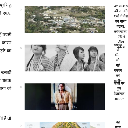
्रसिद्ध
उत्तराखण्ड
की उन्नति
ते एम.ए.
शर्मा ने देश
का गौरव
बढ़ाया,
कॉमनवेल्थ
एँ छपती
-26 में
े. कारण
जीता
बचपन
कांस्य
ट्टे का
से
छीन
ली
गई
बचपन
े उसकी
की
धर पाठक
तस्वीर
खसों पर
वाया जो
हुए
वैज्ञानिक
अध्ययन
 हैं तो
वह
माला