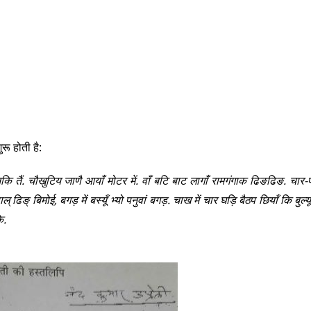
रू होती है:
नकि तैं. चौखुटिय जाणै आयाँ मोटर में. वाँ बटि बाट लागाँ रामगंगाक ढिङढिङ. चार-प
िङ् बिमोई, बगड़ में बस्यूँ भ्यो पनुवां बगड़. चाख में चार घड़ि बैठप छियाँ कि बुल्य
ि.