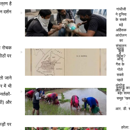
त्रण है
गांधीजी
न दर्शन
ने दुनिया
के सबसे
बड़े
अहिंसक
आंदोलन
का
संचालन
का रोचक
भारत
कैसे
में
होठों पर
किया?
आँसू
गैस के
गोले
सबसे
तो जाने
पहले
 में भी
अंग्रेज़
कुमाऊं क
लाए थे
र्तकों-
बड़ा सा
समूह “खस
स्थी) और
:
आर. डी. 
ड़ों पर
हरेला: