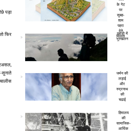
के गेट
पर
ीछे पड़ा
सुबह-
शाम
पहरा
देते
 तो फिर
पहाड़ो में
मिलता
भूस्खलन
. दरअसल,
-सुनाते
जर्मन की
लड़ाई
ी चालीस
और
रुद्रनाथ
की
चढाई
हिमालय
की
सामाजिक-
आर्थिक