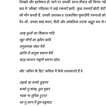
लिखते और इस्तेमाल हो जाने पर उसकी साज-सँभाल की चिन्ता नहीं
बाद में ‘आँखर’ पत्रिका ने कई रचनाएँ छापी. कुछ रचनाएँ छोटी बेटी 
की माँग करती हैं. उनकी उपलब्ध व प्रकाशित कुमाउँनी रचनाओं क
पैठ थी. उनका शब्द चयन, शैली और आंचलिक लटक अद्भुत रूप से मोहते
आङ् फूलों का शिकाल गादि
खुट मौनों का झाँवर बादि
लगुलनाक जेवर पैरी
छाजि रौ कतुक बसन्त बैरी
चाड़-प्वाथन नचूणौ बसन्त डोवा.
और ‘अघिन कै हिट’ कविता में कैसे ललकारते हैं वे
ठड्यो डा बज्यो डुङ्गर
बज्यो तु शांख, ठुल भुकर
गदक ना तुरिक टुटाट
धर तु कान् में ठुल बडूयाठ