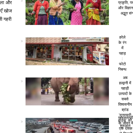
भाला और
प्रकृति, पर
और विज्ञा
ाएँ खोज
अद्भुत सं
नी गहरी
हरेले
के रंग
में
पहाड़
:
फोटो
निबन्ध
अब
हल्द्वानी में
पहाड़ी
उत्पादों के
सबसे
विश्वसनीय
ब्रांड
‘मुनस्यारी
खड़कमाफ
हाउस’ की
के जीवन मे
शुरुआत
एक दशक