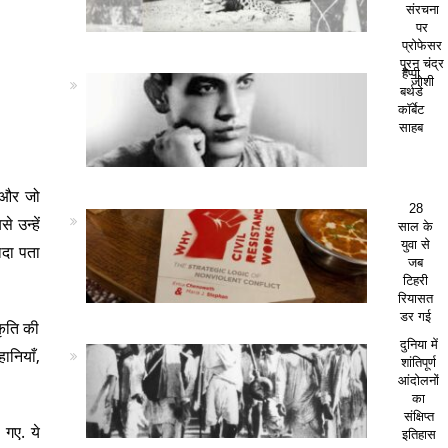
संरचना
पर
प्रोफेसर
पूरन चंद्र
हैप्पी
जोशी
बर्थडे
कॉर्बेट
साहब
ा और जो
28
 उन्हें
साल के
युवा से
ादा पता
जब
टिहरी
रियासत
डर गई
कृति की
दुनिया में
ानियाँ,
शांतिपूर्ण
आंदोलनों
का
संक्षिप्त
 गए. ये
इतिहास