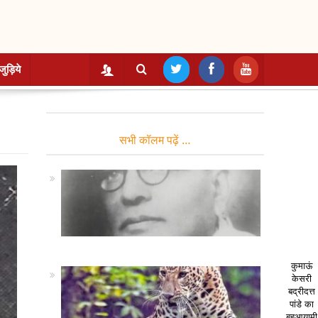
जुड़िये
सभी कॉलम पढ़ें …
कुमाऊं
केसरी
बद्रीदत्त
पांडे का
बहुआयामी