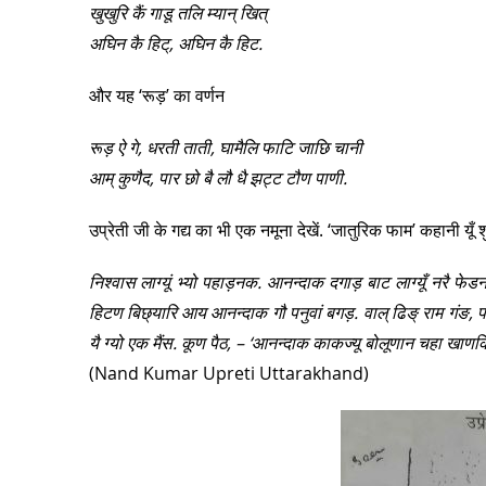
खुखुरि कैं गाडू तलि म्यान् खित्
अघिन कै हिट्, अघिन कै हिट.
और यह ‘रूड़’ का वर्णन
रूड़ ऐ गे, धरती ताती, घामैलि फाटि जाछि चानी
आम् कुणैद, पार छो बै लौ धै झट्ट टौण पाणी.
उप्रेती जी के गद्य का भी एक नमूना देखें. ‘जातुरिक फाम’ कहानी यूँ शु
निश्वास लाग्यूं भ्यो पहाड़नक. आनन्दाक दगाड़ बाट लाग्यूँ नरै फेड
हिटण बिछ्यारि आय आनन्दाक गौ पनुवां बगड़. वाल् ढिङ् राम गंङ, पाल् ढ
यै ग्यो एक मैंस. कूण पैठ, – ‘आनन्दाक काकज्यू बोलूणान चहा खाणक
(Nand Kumar Upreti Uttarakhand)