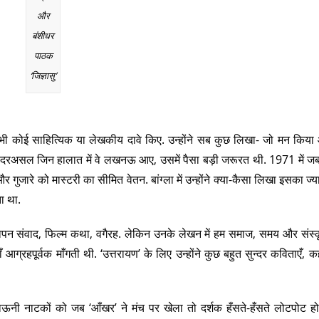
और
बंशीधर
पाठक
‘जिज्ञासु’
भी कोई साहित्यिक या लेखकीय दावे किए. उन्होंने सब कुछ लिखा- जो मन किय
े थे. दरअसल जिन हालात में वे लखनऊ आए, उसमें पैसा बड़ी जरूरत थी. 1971 में जबसे
और गुजारे को मास्टरी का सीमित वेतन. बांग्ला में उन्होंने क्या-कैसा लिखा इसका ज्य
ा था.
्ञापन संवाद, फिल्म कथा, वगैरह. लेकिन उनके लेखन में हम समाज, समय और संस्
ग्रहपूर्वक माँगती थी. ‘उत्तरायण’ के लिए उन्होंने कुछ बहुत सुन्दर कविताएँ, कह
ुमाऊनी नाटकों को जब ‘आँखर’ ने मंच पर खेला तो दर्शक हँसते-हँसते लोटपोट हो