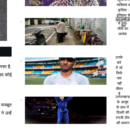
व्यक्तित्व 
कृतित्व :
इतिहास स
उत्तराखण्ड
जनआंदोल
में वन्य-
तक
जीवों का
आतंक
उनके
बारे
्सा है.
में जो
सिर्फ
ायद कोई
नाम
नहीं
जीवन
हैं
उत्तराखण्ड
के आयुष
़ मजबूत
के हाथ में
 उन्हें
दिल्ली की
रणजी टीम
की कमान