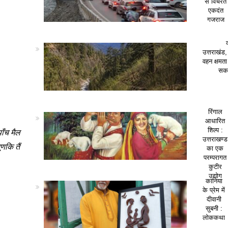
से विचरते
एकदंत
गजराज
उत्तराखंड,
वहन क्षमत
सकत
रिंगाल
आधारित
शिल्प :
ाँच मैल
उत्तराखण्ड
ूणकि तैं
का एक
परम्परागत
कुटीर
उद्योग
कानिया
के प्रेम में
दीवानी
सुबनी :
लोककथा