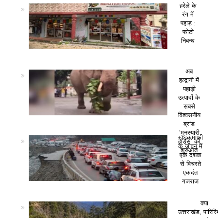
हरेले के
रंग में
पहाड़ :
फोटो
निबन्ध
अब
हल्द्वानी में
पहाड़ी
उत्पादों के
सबसे
विश्वसनीय
ब्रांड
‘मुनस्यारी
खड़कमाफी
हाउस’ की
के जीवन में
शुरुआत
एक दशक
से विचरते
एकदंत
गजराज
क्या
उत्तराखंड, पारिस