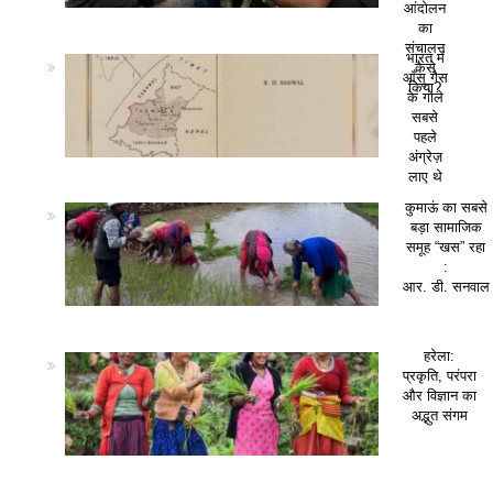
आंदोलन
का
संचालन
भारत में
कैसे
आँसू गैस
किया?
के गोले
सबसे
पहले
अंग्रेज़
लाए थे
कुमाऊं का सबसे
बड़ा सामाजिक
समूह “खस” रहा
:
आर. डी. सनवाल
हरेला:
प्रकृति, परंपरा
और विज्ञान का
अद्भुत संगम