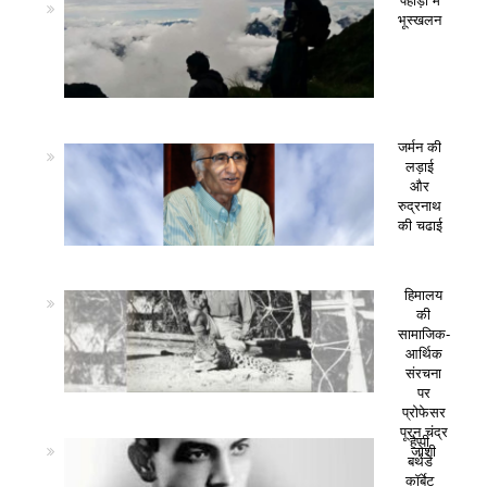
पहाड़ो में
भूस्खलन
जर्मन की
लड़ाई
और
रुद्रनाथ
की चढाई
हिमालय
की
सामाजिक-
आर्थिक
संरचना
पर
प्रोफेसर
पूरन चंद्र
हैप्पी
जोशी
बर्थडे
कॉर्बेट