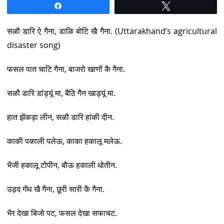
Share
Tweet
सळौ डारि ऐ गैना, डाळि बोटि खै गैना. (Uttarakhand’s agricultural
disaster song)
फसल पात चाटि गैना, बाजरो खाणों कै गैना.
सळौ डारि डांड्यूं मा, बैठि गैन खाड्यूं मा.
हात झेंकड़ा लीन, सळौ डारि हांकी दीन.
काकी पकाली पलेऊ, काका हकालू मलेऊ.
भैजी हकालू टोपीन, बौऊ हकाली धोतीन.
उड़द गॅथ खै गैना, छूरी सारी कै गैना.
भैर देखा बिजो पट, फसल देखा सफाचट.