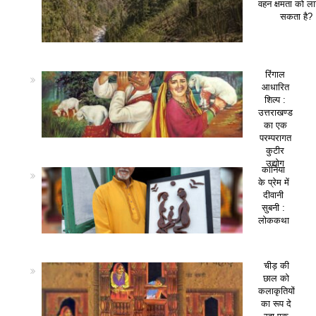
वहन क्षमता को ला
सकता है?
रिंगाल
आधारित
शिल्प :
उत्तराखण्ड
का एक
परम्परागत
कुटीर
उद्योग
कानिया
के प्रेम में
दीवानी
सुबनी :
लोककथा
चीड़ की
छाल को
कलाकृतियों
का रूप दे