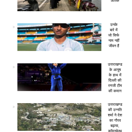
आतंक
उनके
बारे में
जो सिर्फ
नाम नहीं
जीवन हैं
उत्तराखण्ड
के आयुष
के हाथ में
दिल्ली की
रणजी टीम
की कमान
उत्तराखण्ड
की उन्नति
शर्मा ने देश
का गौरव
बढ़ाया,
कॉमनवेल्थ