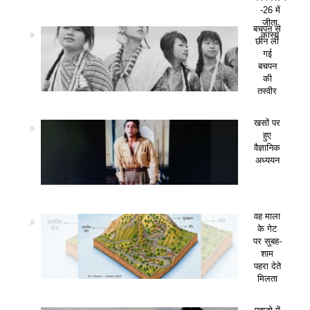
-26 में
जीता
बचपन से
कांस्य
छीन ली
गई
बचपन
की
तस्वीर
खसों पर
हुए
वैज्ञानिक
अध्ययन
वह माला
के गेट
पर सुबह-
शाम
पहरा देते
मिलता