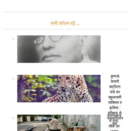
सभी कॉलम पढ़ें …
कुमाऊं
केसरी
बद्रीदत्त
पांडे का
बहुआयामी
व्यक्तित्व व
कृतित्व :
इतिहास से
उत्तराखण्ड
जनआंदोलन
में वन्य-
तक
जीवों का