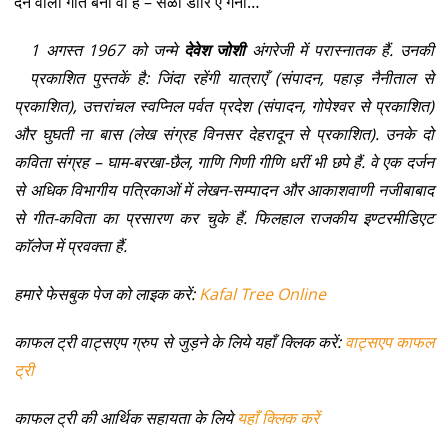
देने वाला गीत बना वो है – सळौ डारि ऐ गैना…
1 अगस्त 1967 को जन्मे
देवेश जोशी
अंगरेजी में परास्नातक हैं. उनकी
प्रकाशित पुस्तकें है: जिंदा रहेंगी यात्राएँ (संपादन, पहाड़ नैनीताल से
प्रकाशित), उत्तरांचल स्वप्निल पर्वत प्रदेश (संपादन, गोपेश्वर से प्रकाशित)
और घुघती ना बास (लेख संग्रह विनसर देहरादून से प्रकाशित). उनके दो
कविता संग्रह – घाम-बरखा-छैल, गाणि गिणी गीणि धरीं भी छपे हैं. वे एक दर्जन
से अधिक विभागीय पत्रिकाओं में लेखन-सम्पादन और आकाशवाणी नजीबाबाद
से गीत-कविता का प्रसारण कर चुके हैं. फिलहाल राजकीय इण्टरमीडिएट
काॅलेज में प्रवक्ता हैं.
हमारे फेसबुक पेज को लाइक करें:
Kafal Tree Online
काफल ट्री वाट्सएप ग्रुप से जुड़ने के लिये यहाँ क्लिक करें:
वाट्सएप काफल
ट्री
काफल ट्री की आर्थिक सहायता के लिये
यहाँ क्लिक करें