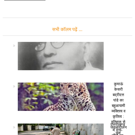
सभी कॉलम पढ़ें …
कुमाऊं
केसरी
बद्रीदत्त
पांडे का
बहुआयामी
व्यक्तित्व व
कृतित्व :
इतिहास से
उत्तराखण्ड
जनआंदोलन
में वन्य-
तक