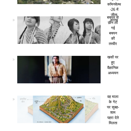
कॉमनवेल्थ
-26 में
जीता
बचपन से
कांस्य
छीन ली
गई
बचपन
की
तस्वीर
खसों पर
हुए
वैज्ञानिक
अध्ययन
वह माला
के गेट
पर सुबह-
शाम
पहरा देते
मिलता