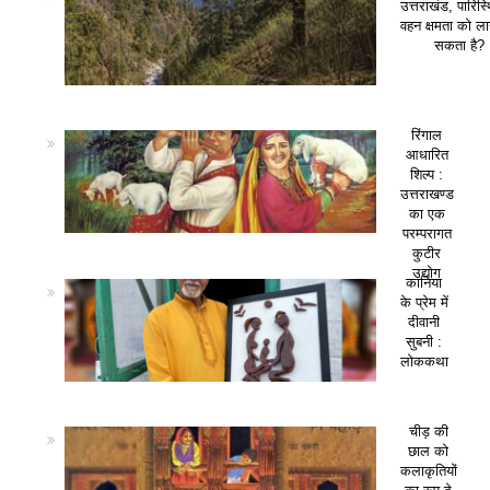
उत्तराखंड, पारिस
वहन क्षमता को ला
सकता है?
रिंगाल
आधारित
शिल्प :
उत्तराखण्ड
का एक
परम्परागत
कुटीर
उद्योग
कानिया
के प्रेम में
दीवानी
सुबनी :
लोककथा
चीड़ की
छाल को
कलाकृतियों