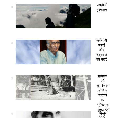
पहाड़ो में
भूस्खलन
जर्मन की
लड़ाई
और
रुद्रनाथ
की चढाई
हिमालय
की
सामाजिक-
आर्थिक
संरचना
पर
प्रोफेसर
पूरन चंद्र
हैप्पी
जोशी
बर्थडे