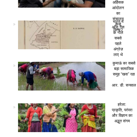
अहिंसक
आंदोलन
का
संचालन
भारत में
कैसे
आँसू गैस
किया?
के गोले
सबसे
पहले
अंग्रेज़
लाए थे
कुमाऊं का सबसे
बड़ा सामाजिक
समूह “खस” रहा
:
आर. डी. सनवाल
हरेला:
प्रकृति, परंपरा
और विज्ञान का
अद्भुत संगम