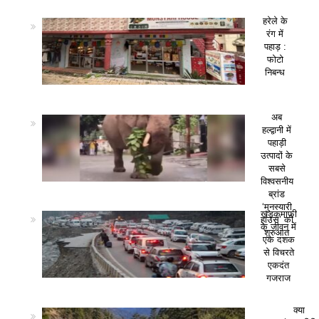
हरेले के
रंग में
पहाड़ :
फोटो
निबन्ध
अब
हल्द्वानी में
पहाड़ी
उत्पादों के
सबसे
विश्वसनीय
ब्रांड
‘मुनस्यारी
खड़कमाफी
हाउस’ की
के जीवन में
शुरुआत
एक दशक
से विचरते
एकदंत
गजराज
क्या