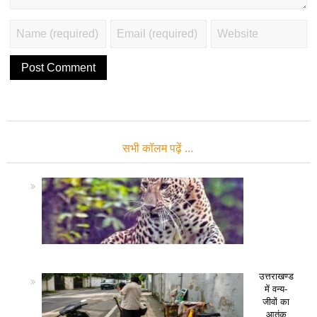
सभी कॉलम पढ़ें …
उत्तराखण्ड
में वन्य-
जीवों का
आतंक