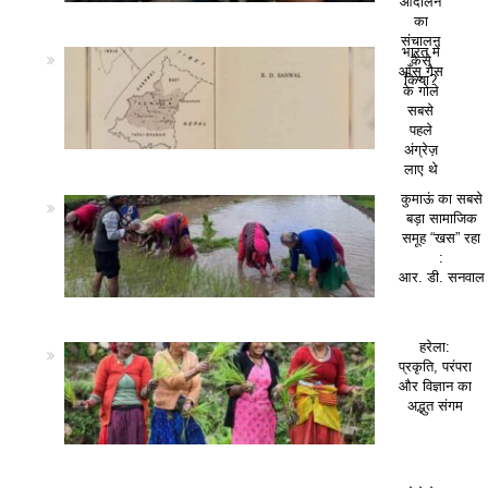
आंदोलन
का
संचालन
भारत में
कैसे
आँसू गैस
किया?
के गोले
सबसे
पहले
अंग्रेज़
लाए थे
कुमाऊं का सबसे
बड़ा सामाजिक
समूह “खस” रहा
:
आर. डी. सनवाल
हरेला:
प्रकृति, परंपरा
और विज्ञान का
अद्भुत संगम