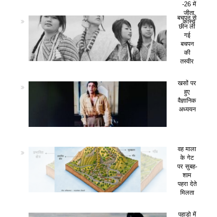
-26 में
जीता
बचपन से
कांस्य
छीन ली
गई
बचपन
की
तस्वीर
खसों पर
हुए
वैज्ञानिक
अध्ययन
वह माला
के गेट
पर सुबह-
शाम
पहरा देते
मिलता
पहाड़ो में