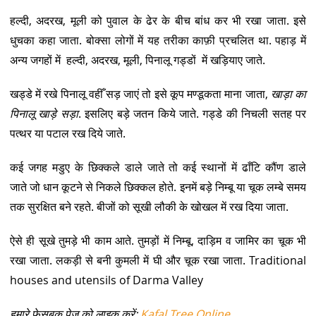
हल्दी, अदरख, मूली को पुवाल के ढेर के बीच बांध कर भी रखा जाता. इसे
धुचका कहा जाता. बोक्सा लोगों में यह तरीका काफ़ी प्रचलित था. पहाड़ में
अन्य जगहों में हल्दी, अदरख, मूली, पिनालू गड्डों में खड़ियाए जाते.
खड्डे में रखे पिनालू वहीँ सड़ जाएं तो इसे कूप मण्डूकता माना जाता,
खाड़ा का
पिनालू खाड़े सड़ा
. इसलिए बड़े जतन किये जाते. गड्डे की निचली सतह पर
पत्थर या पटाल रख दिये जाते.
कई जगह मडुए के छिक्कले डाले जाते तो कई स्थानों में ढाँटि कौंण डाले
जाते जो धान कूटने से निकले छिक्कल होते. इनमें बड़े निम्बू या चूक लम्बे समय
तक सुरक्षित बने रहते. बीजों को सूखी लौकी के खोखल में रख दिया जाता.
ऐसे ही सूखे तुमड़े भी काम आते. तुमड़ों में निम्बू, दाड़िम व जामिर का चूक भी
रखा जाता. लकड़ी से बनी कुमली में घी और चूक रखा जाता. Traditional
houses and utensils of Darma Valley
हमारे फेसबुक पेज को लाइक करें:
Kafal Tree Online