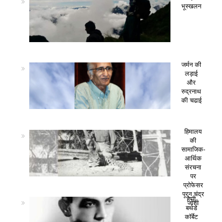
भूस्खलन
जर्मन की
लड़ाई
और
रुद्रनाथ
की चढाई
हिमालय
की
सामाजिक-
आर्थिक
संरचना
पर
प्रोफेसर
पूरन चंद्र
हैप्पी
जोशी
बर्थडे
कॉर्बेट