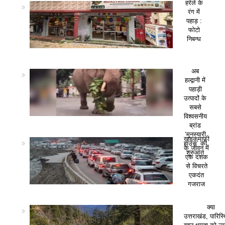
हरेले के
रंग में
पहाड़ :
फोटो
निबन्ध
अब
हल्द्वानी में
पहाड़ी
उत्पादों के
सबसे
विश्वसनीय
ब्रांड
‘मुनस्यारी
खड़कमाफी
हाउस’ की
के जीवन में
शुरुआत
एक दशक
से विचरते
एकदंत
गजराज
क्या
उत्तराखंड, पारिस