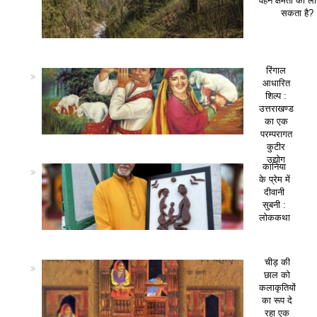
वहन क्षमता को ला
सकता है?
रिंगाल
आधारित
शिल्प :
उत्तराखण्ड
का एक
परम्परागत
कुटीर
उद्योग
कानिया
के प्रेम में
दीवानी
सुबनी :
लोककथा
चीड़ की
छाल को
कलाकृतियों
का रूप दे
रहा एक