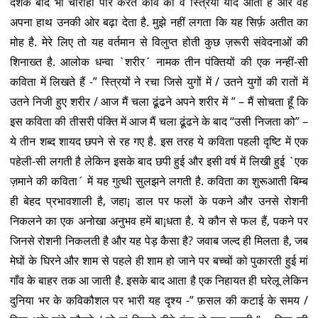
दशक बाद भी चौराहा पार करते कवि को वे स्त्रियाँ याद आती हैं और वह
अपना हाथ उनकी ओर बढ़ा देता है. मुझे नहीं लगता कि यह सिर्फ़ अतीत का
मोह है. मेरे लिए तो यह वर्तमान से विलुप्त होती कुछ ज़रूरी संवेदनाओं की
शिनाख्त है. आलोक धन्वा `शरीर´ नामक तीन पंक्तियों की एक नन्हीं-सी
कविता में लिखते हैं -” स्त्रियों ने रचा जिसे युगों में / उतने युगों की रातों में
उतने निजी हुए शरीर / आज मैं चला ढूंढने अपने शरीर में ” – मैं सोचता हूँ कि
इस कविता की तीसरी पंक्ति में आज मैं चला ढूंढने के बाद “उसी निजता को” –
ये तीन शब्द शायद छपने से रह गए है. इस तरह ये कविता पहली दृष्टि में एक
पहेली-सी लगती है लेकिन इसके बाद छपी हुई और इसी वर्ष में लिखी हुई `एक
ज़माने की कविता´ में यह गुत्थी सुलझने लगती है. कविता का शुरूआती बिम्ब
ही बेहद प्रभावशाली है, जहा¡ डाल पर फलों के पकने और उनसे रोशनी
निकलने का एक अनोखा अनुभव हमें बा¡धता है. ये कौन से फल हैं, पकने पर
जिनसे रोशनी निकलती है और यह पेड़ कैसा है? जवाब जल्द ही मिलता है, जब
मेघों के घिरने और शाम से पहले ही शाम हो जाने पर बच्चों को पुकारती हुई मां
गाँव के बाहर तक आ जाती है. इसके बाद आता है एक निहायत ही घरेलू लेकिन
दुनिया भर के कविकौशल पर भारी यह दृश्य -” फ़सल की कटाई के समय /