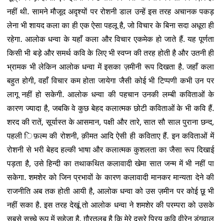
नहीं थी. सामने मौजूद अदृश्यों पर रोशनी डाल उन्हें इस तरह अचानक पकड़
लेना भी शायद कला का ही एक ऐसा पहलू है, जो विचार के बिना सदा अधूरा ही
रहेगा. आलोक धन्वा के यहाँ कला और विचार एकमेक हो जाते हैं. यह पूर्णता
किसी भी बड़े और समर्थ कवि के लिए भी स्वप्न की तरह होती है और उतनी ही
भ्रामक भी लेकिन आलोक धन्वा में इसका ज़मीनी रूप दिखता है. जहाँ कला
बहुत होगी, वहाँ विचार कम होता जायेगा जैसी कोई भी टिप्पणी कभी उन पर
लागू नहीं हो सकेगी. आलोक धन्वा की पहचान उनकी लम्बी कविताओं के
कारण ज्यादा है, जबकि वे कुछ बेहद कलात्मक छोटी कविताओं के भी कवि हैं.
शरद की रातें, सूर्यास्त के आसमान, पक्षी और तारे, सात सौ साल पुराना छन्द,
पहली िफ़ल्म की रोशनी, क़ीमत आदि ऐसी ही कविताए हैं. इन कविताओं में
रोशनी से भरी बेहद हल्की भाषा और कलात्मक कुशलता का जैसा रूप दिखाई
पड़ता है, उसे हिन्दी का तथाकथित कलावादी खेमा सात जन्म में भी नहीं पा
सकेगा. शमशेर को जिन प्रभावों के कारण कलावादी मानकर मान्यता देने की
राजनीति अब तक होती आयी है, आलोक धन्वा को उस ज़मीन पर कोई छू भी
नहीं सका है. इस तरह देखूं तो आलोक धन्वा ने शमशेर की परम्परा को उसके
सबसे सच्चे रूप में सहेजा है. ग़ौरतलब है कि मेरे दूसरे प्रिय कवि वीरेन डंगवाल