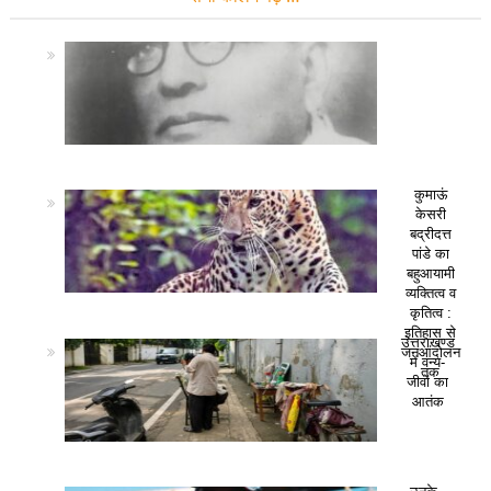
कुमाऊं
केसरी
बद्रीदत्त
पांडे का
बहुआयामी
व्यक्तित्व व
कृतित्व :
इतिहास से
उत्तराखण्ड
जनआंदोलन
में वन्य-
तक
जीवों का
आतंक