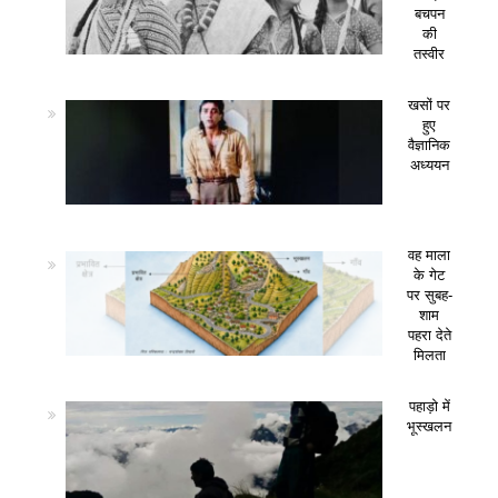
बचपन
की
तस्वीर
खसों पर
हुए
वैज्ञानिक
अध्ययन
वह माला
के गेट
पर सुबह-
शाम
पहरा देते
मिलता
पहाड़ो में
भूस्खलन