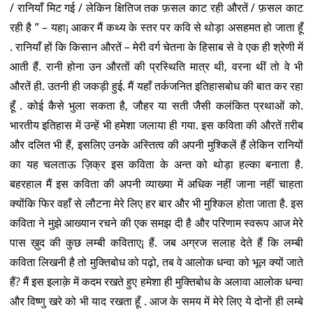
/ रानियाँ मिट गई / लेकिन क्षितिज तक फ़सल काट रही औरतें / फ़सल काट
रही है ” – यहा¡ आकर मैं कथ्य के स्तर पर कवि से थोड़ा असहमत हो जाता हूँ
. रानियाँ हों कि किसान औरतें – मेरी वर्ग चेतना के हिसाब से वे एक ही श्रेणी में
आती हैं. रानी होना उन औरतों की प्रस्थिति मात्र थी, वरना थीं तो वे भी
औरतें ही. उतनी ही जकड़ी हुई. मैं यहाँ तर्कजनित इतिहासबोध की बात कर रहा
हूँ . कोई कैसे भुला सकता है, जौहर या सती जैसी कलंकित प्रथाओं को.
भारतीय इतिहास में उन्हें भी हमेशा जलाया ही गया. इस कविता की औरतें ग़रीब
और दलित भी हैं, इसलिए उनके अस्तित्व की अपनी मुश्किलें हैं लेकिन रानियों
का यह चलताऊ ज़िक्र इस कविता के अन्त को थोड़ा हल्का बनाता है.
बहरहाल मैं इस कविता की अपनी व्याख्या में अधिक नहीं जाना नहीं चाहता
क्योंकि फिर वहाँ से लौटना मेरे लिए हर बार और भी मुश्किल होता जाता है. इस
कविता ने मुझे आख्यान रचने की एक समझ दी है और परिणाम स्वरूप आज मेरे
पास ख़ुद की कुछ लम्बी कविताए¡ हैं. जब अग्रज सलाह देते हैं कि लम्बी
कविता लिखनी है तो मुक्तिबोध को पढ़ो, तब वे आलोक धन्वा को भूल क्यों जाते
हैं? मैं इस इलाक़े में कदम रखते हुए हमेशा ही मुक्तिबोध के अलावा आलोक धन्वा
और विष्णु खरे को भी याद रखता हूँ . आज के समय में मेरे लिए ये दोनों ही लम्बे