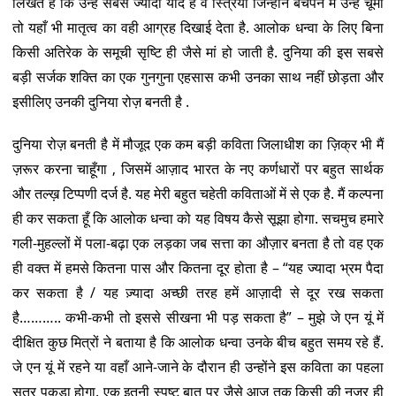
लिखते हैं कि उन्हें सबसे ज्यादा याद हैं वे स्त्रियाँ जिन्होंने बचपन में उन्हें चूमा
तो यहाँ भी मातृत्व का वही आग्रह दिखाई देता है. आलोक धन्वा के लिए बिना
किसी अतिरेक के समूची सृष्टि ही जैसे मां हो जाती है. दुनिया की इस सबसे
बड़ी सर्जक शक्ति का एक गुनगुना एहसास कभी उनका साथ नहीं छोड़ता और
इसीलिए उनकी दुनिया रोज़ बनती है .
दुनिया रोज़ बनती है में मौजूद एक कम बड़ी कविता जिलाधीश का ज़िक्र भी मैं
ज़रूर करना चाहूँगा , जिसमें आज़ाद भारत के नए कर्णधारों पर बहुत सार्थक
और तल्ख़ टिप्पणी दर्ज है. यह मेरी बहुत चहेती कविताओं में से एक है. मैं कल्पना
ही कर सकता हूँ कि आलोक धन्वा को यह विषय कैसे सूझा होगा. सचमुच हमारे
गली-मुहल्लों में पला-बढ़ा एक लड़का जब सत्ता का औज़ार बनता है तो वह एक
ही वक्त में हमसे कितना पास और कितना दूर होता है – “यह ज्यादा भ्रम पैदा
कर सकता है / यह ज़्यादा अच्छी तरह हमें आज़ादी से दूर रख सकता
है……….. कभी-कभी तो इससे सीखना भी पड़ सकता है” – मुझे जे एन यूं में
दीक्षित कुछ मित्रों ने बताया है कि आलोक धन्वा उनके बीच बहुत समय रहे हैं.
जे एन यूं में रहने या वहाँ आने-जाने के दौरान ही उन्होंने इस कविता का पहला
सूत्र पकड़ा होगा. एक इतनी स्पष्ट बात पर जैसे आज तक किसी की नज़र ही