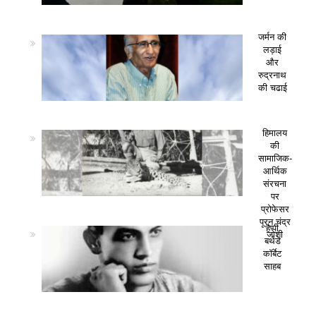
जर्मन की
लड़ाई
और
रुद्रनाथ
की चढाई
हिमालय
की
सामाजिक-
आर्थिक
संरचना
पर
प्रोफेसर
पूरन चंद्र
हैप्पी
जोशी
बर्थडे
कॉर्बेट
साहब