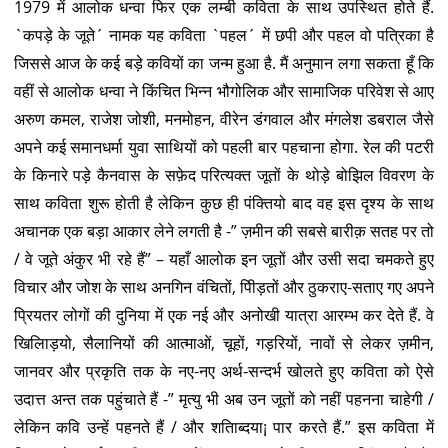
1979 में आलोक धन्वा फिर एक लम्बी कविता के साथ उपस्थित होते हैं.
`कपड़े के जूते´ नामक यह कविता `पहल´ में छपी और पहल वो पत्रिका है
जिससे आज के कई बड़े कवियों का जन्म हुआ है. मैं अनुमान लगा सकता हूँ कि
वहीं से आलोक धन्वा ने किंचित भिन्न भौगोलिक और सामाजिक परिवेश से आए
अरुण कमल, राजेश जोशी, मनमोहन, वीरेन डंगवाल और मंगलेश डबराल जैसे
अपने कई समानधर्मा युवा साथियों को पहली बार पहचाना होगा. रेल की पटरी
के किनारे पड़े कैनवास के सफ़ेद परित्यक्त जूतों के थोड़े बोझिल विवरण के
साथ कविता शुरू होती है लेकिन कुछ ही पंक्तियो बाद वह इस दृश्य के साथ
अचानक एक बड़ा आकार लेने लगती है -” ज़मीन की सबसे बारीक़ सतह पर तो
/ वे जूते अंकुर भी रहे हैं” – यहाँ आलोक इन जूतों और उसी सदा चमकते हुए
विचार और जोश के साथ अनगिन वंचितों, पीिड़तों और ठुकराए-सताए गए अपने
प्रियतर लोगों की दुनिया में एक नई और अनोखी यात्रा आरम्भ कर देते हैं. वे
खिलािड़यो, सैलानियों की आत्माओं, चूहों, गड़रियों, नावों से लेकर ज़मीन,
जानवर और प्रकृति तक के नए-नए अर्थ-सन्दर्भ खोलते हुए कविता को ऐसे
उदात्त अन्त तक पहुंचाते हैं -” मृत्यु भी अब उन जूतों को नहीं पहनना चाहेगी /
लेकिन कवि उन्हें पहनते हैं / और शतािब्दया¡ पार करते हैं.” इस कविता में