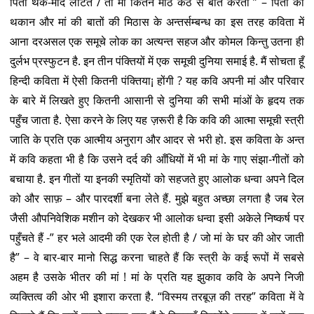
पिता थके-मांदे लौटते / तो मां कितने मीठे कंठ से बात करती ” – पिता की
थकान और मां की बातों की मिठास के अन्तर्सम्बन्ध का इस तरह कविता में
आना दरअसल एक समूचे लोक का अत्यन्त सहज और कोमल किन्तु उतना ही
दुर्लभ प्रस्फुटन है. इन तीन पंक्तियों में एक समूची दुनिया समाई है. मैं सोचता हूँ
हिन्दी कविता में ऐसी कितनी पंक्तिया¡ होंगी ? यह कवि अपनी मां और परिवार
के बारे में लिखते हुए कितनी आसानी से दुनिया की सभी मांओं के हृदय तक
पहुँच जाता है. ऐसा करने के लिए यह ज़रूरी है कि कवि की आत्मा समूची स्त्री
जाति के प्रति एक आत्मीय अनुराग और आदर से भरी हो. इस कविता के अन्त
में कवि कहता भी है कि उसने दर्द की आँधियों में भी मां के गाए संझा-गीतों को
बचाया है. इन गीतों या इनकी स्मृतियों को सहजते हुए आलोक धन्वा अपने दिल
को और साफ़ – और पारदर्शी बना लेते हैं. मुझे बहुत अच्छा लगता है जब रेल
जैसी औपनिवेशिक मशीन को देखकर भी आलोक धन्वा इसी अकेले निष्कर्ष पर
पहुँचते हैं -” हर भले आदमी की एक रेल होती है / जो मां के घर की ओर जाती
है” – वे बार-बार मानो सिद्ध करना चाहते हैं कि स्त्री के कई रूपों में सबसे
अहम है उसके भीतर की मां ! मां के प्रति यह झुकाव कवि के अपने निजी
व्यक्तित्व की ओर भी इशारा करता है. “विस्मय तरबूज़ की तरह” कविता में वे