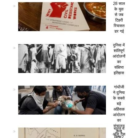
28 साल
के युवा
से जब
टिहरी
रियासत
डर गई
दुनिया में
शांतिपूर्ण
आंदोलनों
का
संक्षिप्त
इतिहास
गांधीजी
ने दुनिया
के सबसे
बड़े
अहिंसक
आंदोलन
का
संचालन
भारत में
कैसे
आँसू गैस
किया?