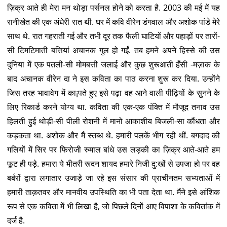
ज़िक्र आते ही मेरा मन थोड़ा पर्सनल होने को करता है. 2003 की मई में यह
रानीखेत की एक अंधेरी रात थी. घर में कवि वीरेन डंगवाल और अशोक पांडे मेरे
साथ थे. रात गहराती गई और तभी दूर तक फैली घाटियों और पहाड़ों पर तारों-
सी टिमटिमाती बत्तियां अचानक गुल हो गईं. तब हमने अपने हिस्से की उस
दुनिया में एक पतली-सी मोमबत्ती जलाई और कुछ शुरूआती हँसी -मज़ाक के
बाद अचानक वीरेन दा ने इस कविता का पाठ करना शुरू कर दिया. उन्होंने
जिस तरह भावावेग में का¡पते हुए इसे पढ़ा वह आने वाली पीढ़ियों के सुनने के
लिए रिकार्ड करने योग्य था. कविता की एक-एक पंक्ति में मौजूद तनाव उस
हिलती हुई थोड़ी-सी पीली रोशनी में मानो आकाशीय बिजली-सा कौंधता और
कड़कता था. अशोक और मैं स्तब्ध थे. हमारी पलकें भीग रही थीं. बगदाद की
गलियों में सिर पर फिरोजी रुमाल बांधे उस लड़की का ज़िक्र आते-आते हम
फूट ही पड़े. हमारा ये भीतरी रूदन शायद हमारे निजी दु:खों से उपजा हो पर वह
बर्बरों द्वारा लगातार उजाड़े जा रहे इस संसार की प्राचीनतम सभ्यताओं में
हमारी ताक़तवर और मानवीय उपस्थिति का भी पता देता था. मैंने इसे आंशिक
रूप से एक कविता में भी लिखा है, जो पिछले दिनों आए विपाशा के कवितांक में
दर्ज है.