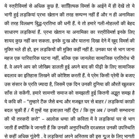
ये स्त्रीविमर्श से अधिक कुछ है. साहिित्यक विमर्श के आईने में ही देखें तो ये
भागी हुई लड़कियां प्रभा खेतान की तरह सम्पन्न नहीं हैं और न ही अनामिका
की तरह विलक्षण बुिद्ध-प्रतिभा की धनी हैं. ये तो हमारे गली-मोहल्लों की बेहद
साधारण लड़कियां हैं. प्रभा खेतान या अनामिका का स्त्रीविमर्श इनके लिए
शायद कुछ नहीं कर सकता. इनके दु:ख और यातना दिखा देने में ख़ुद विमर्श की
मुक्ति भले ही हो, इन लड़कियों की मुक्ति कहीं नहीं है. उनका घर से भाग जाना
महज एक पारिवारिक घटना नहीं, बल्कि एक जानलेवा सामाजिक प्रतिरोध भी
है. वे अपने आप को जोखिम डालती हुई अपने बाद की पीढ़ी के लिए सामाजिक
बदलाव का इतिहास लिखने की कोशिश करती हैं. ये प्रेम किसी प्रेमी के बजाए
उस संसार के प्रति ज्यादा है, जिसमें एक दिन उनकी दुनिया की औरतें खुलकर
साँस ले सकेंगी. हमारे सामन्ती समाज को समझाती हुई कितनी अद्भुत समझ है
ये कवि की – “तुम्हारे टैंक जैसे बन्द और मजबूत घर से बाहर / लड़कियां काफ़ी
बदल चुकी हैं / मैं तुम्हें यह इजाज़त नहीं दूँगा / कि तुम अब / उनकी सम्भावना
की भी तस्करी करो” – आलोक धन्वा की कविता में वे लड़कियां घर से भाग
जाती हैं क्योंकि वे जानती हैं कि उनकी अनुपस्थिति दरअसल उनकी उपस्थिति
से कहीं अधिक गूंजेगी . वे लड़कियां अपने अस्तित्व की इस गू¡ज के लिए भागती