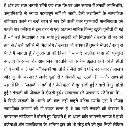
हैं और तब तक भागती रहेंगी जब तक कि घर और समाज में उनकी उपस्थिति,
अनुपस्थिति से ज्यादा महत्वपूर्ण नहीं हो जाती. ऐसी लड़कियों के सामाजिक
बहिष्कार करने या उन्हें जान से मार देने वाली बर्बर पुरुषवादी मानसिकता को
पहली बार कविता में इस तरह से एक अत्यन्त मार्मिक किन्तु खुली चुनौती दी गई
है – ” उसे मिटाओगे / एक भागी हुई लड़की को मिटाओगे / उसके ही घर की
हवा से / उसे वहाँ से भी मिटाओगे / उसका जो बचपन है तुम्हारे भीतर / वहा¡ से
भी / मैं जानता हूँ / कुलीनता की हिंसा !” – यदि आलोक धन्वा की प्रवृत्ति
बदलाव के स्वप्न और सामाजिक वास्तविकता के बीच झूलते रहने की ही होती
तो वे कभी न लिखते – “लड़की भागती है / जैसे सफ़ेद घोड़े पर सवार / लालच
और जुए के आरपार / जर्जर दूल्हों से / कितनी धूल उठती है” – और साथ ही
यह भी कि – “लड़की भागती है / जैसे फूलों में गुम होती हुई / तारों में गुम होती
हुई / तैराकी की पोशाक में दौड़ती हुई / खचाखच भरे जगरमगर स्टेडियम में” –
वे सिर्फ़ लड़की के भागने की बात नहीं कहते बल्कि उसके मूल में मौजूद
सामाजिक कारणों को भी स्पष्ट करते हैं. वे जब उसे तैराकी की पोशाक में
जगरमगर स्टेडियम में दौड़ते हुए दिखाते हैं तो अपने बर्बर सामन्ती समाज में हावी
वर्जनाओं और पाशविकता के अन्तिम द्वार को भी तोड़ देने की एक निजी लेकिन