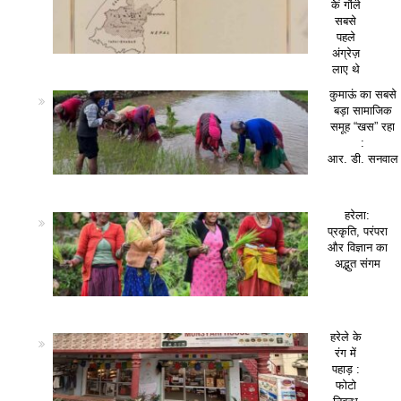
के गोले
सबसे
पहले
अंग्रेज़
लाए थे
कुमाऊं का सबसे
बड़ा सामाजिक
समूह “खस” रहा
:
आर. डी. सनवाल
हरेला:
प्रकृति, परंपरा
और विज्ञान का
अद्भुत संगम
हरेले के
रंग में
पहाड़ :
फोटो