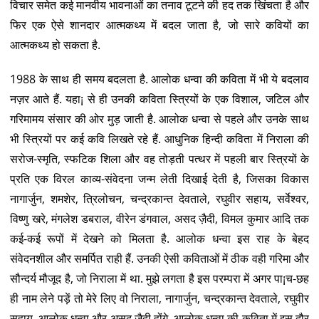
विचार समेत कई मानवीय भावनाओं का तनाव टूटने की हद तक खिंचता है और
फिर एक ऐसे शानदार आत्मकथ्य में बदल जाता है, जो सारे कवियों का
आत्मकथ्य हो सकता है.
1988 के साथ ही समय बदलता है. आलोक धन्वा की कविता में भी ये बदलाव
नज़र आते हैं. यहा¡ से ही उनकी कविता स्त्रियों के एक विशाल, जटिल और
गरिमामय संसार की ओर मुड़ जाती है. आलोक धन्वा से पहले और उनके साथ
भी स्त्रियों पर कई कवि लिखते रहे हैं. आधुनिक हिन्दी कविता में निराला की
सरोज-स्मृति, स्फटिक शिला और वह तोड़ती पत्थर में पहली बार स्त्रियों के
प्रति एक विरल काव्य-संवेदना जन्म लेती दिखाई देती है, जिसका विकास
नागार्जुन, शमशेर, त्रिलोचन, चन्द्रकान्त देवताले, रघुवीर सहाय, सर्वेश्वर,
विष्णु खरे, मंगलेश डबराल, वीरेन डंगवाल, असद ज़ैदी, विमल कुमार आदि तक
कई-कई रूपों में देखने को मिलता है. आलोक धन्वा इस राह के बेहद
संवेदनशील और समर्पित राही हैं. उनकी ऐसी कविताओं में ठीक वही गरिमा और
सौन्दर्य मौजूद है, जो निराला में था. मुझे लगता है इस परम्परा में अगर पा¡च-छह
ही नाम लेने पड़ें तो मेरे लिए वो निराला, नागार्जुन, चन्द्रकान्त देवताले, रघुवीर
सहाय, आलोक धन्वा और असद ज़ैदी होंगे. आलोक धन्वा की कविता में इस दौर