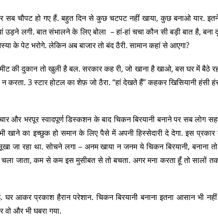
ार सब चौपट हो गए हैं. बहुत दिन से कुछ चटपट नहीं खाया, कुछ बनाओ यार. इतने
उड़ने लगी. बात संभालने के लिए बोला – हां-हां चचा कौन सी बड़ी बात है, बना दूं
या के पेट भरोगे. लेकिन अब बाजार तो बंद ठैरी. सामान कहां से आएगा?
मीट की दुकान तो खुली है बल. सरकार कह री, जो खाना है खाओ, बस घर में बैठे र
न करता. 3 स्टार होटल का शेफ़ जो ठैरा. “हां देखते हैं” कहकर खिसियानी हंसी हं
िचार और भरपूर स्वादपूर्ण डिस्कशन के बाद चिकन बिरयानी बनाने पर सब लोग सह
े का इच्छुक हो समान के लिए पैसे में अपनी हिस्सेदारी दे देगा. इस प्रका
 सूखा जा रहा था. सोचने लगा – अनम खाया न जनम ये चिकन बिरयानी, बनाना तो
ा चला जाता, कम से कम इस मुसीबत से तो बचता. अगर मना करता हूँ तो सालों तक 
ुई. घर आकर प्रकाश हैरान परेशान. चिकन बिरयानी बनाना इतना आसान भी नहीं
कर वो और भी घबरा गया.