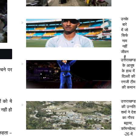
उनके
बारे
में जो
सिर्फ
नाम
नहीं
जीवन
हैं
उत्तराखण्ड
के आयुष
ुचने पर
के हाथ में
दिल्ली की
रणजी टीम
की कमान
ं को ये
उत्तराखण्ड
की उन्नति
 नही हो
शर्मा ने देश
का गौरव
बढ़ाया,
कॉमनवेल्थ
 कहता –
-26 में