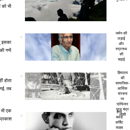
ं को भी
जर्मन की
लड़ाई
ूं इसका
और
रुद्रनाथ
 गप्पें
की
चढाई
हिमालय
की
ीं होता
सामाजिक-
 गई. तब
आर्थिक
संरचना
पर
प्रोफेसर
पूरन चंद्र
ा भी एक
हैप्पी
जोशी
बर्थडे
 प्रकाश
कॉर्बेट
साहब