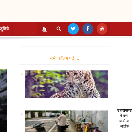
जुड़िये
सभी कॉलम पढ़ें …
उत्तराखण्ड
में वन्य-
जीवों का
आतंक