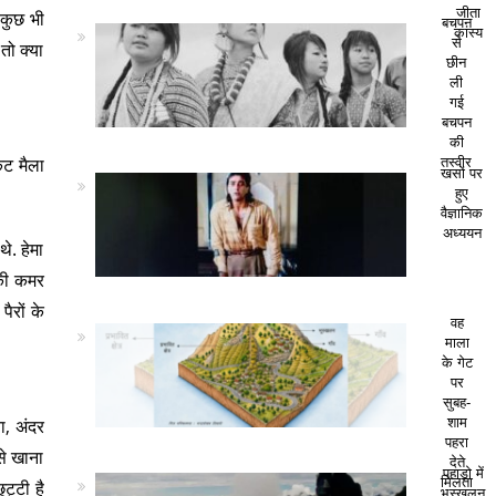
जीता
 कुछ भी
बचपन
कांस्य
से
तो क्या
छीन
ली
गई
बचपन
की
कट मैला
तस्वीर
खसों पर
हुए
वैज्ञानिक
अध्ययन
े. हेमा
सकी कमर
ैरों के
वह
माला
के गेट
पर
सुबह-
ा, अंदर
शाम
पहरा
से खाना
देते
पहाड़ो में
मिलता
ट्टी है
भूस्खलन