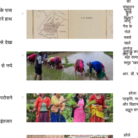
का
संचालन
सके पास
भारत
कैसे
में
ारे हाथ
किया?
आँसू
गैस के
गोले
सबसे
इसे देखा
पहले
अंग्रेज़
कुमाऊं क
लाए थे
बड़ा सा
समूह “खस
े गप्पे
:
आर. डी. 
हरेला:
 परोसने
प्रकृति, पर
और विज्ञा
अद्भुत सं
 इंतजार
हरेले