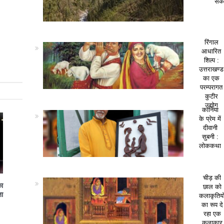
सकत
रिंगाल
आधारित
शिल्प :
उत्तराखण्ड
का एक
परम्परागत
कुटीर
उद्योग
कानिया
के प्रेम में
दीवानी
सुबनी :
लोककथा
चीड़ की
का
छाल को
ा
कलाकृतियो
का रूप दे
रहा एक
कलाकार