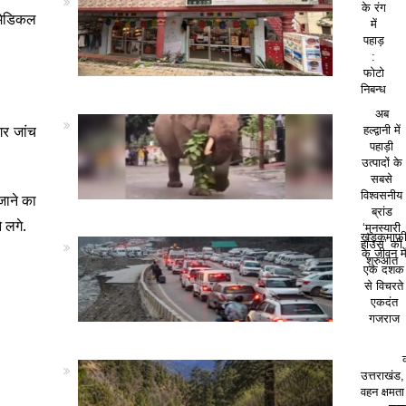
के रंग
 मेडिकल
में
पहाड़
:
फोटो
निबन्ध
अब
गर जांच
हल्द्वानी में
पहाड़ी
उत्पादों के
सबसे
विश्वसनीय
जाने का
ब्रांड
 लगे.
‘मुनस्यारी
खड़कमाफ
हाउस’ की
के जीवन मे
शुरुआत
एक दशक
से विचरते
एकदंत
गजराज
उत्तराखंड,
वहन क्षमत