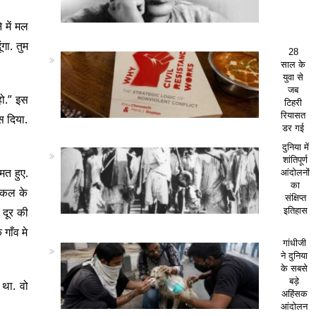
 में मल
गा. तुम
28
साल के
युवा से
जब
हो.” इस
टिहरी
रियासत
स दिया.
डर गई
दुनिया में
शांतिपूर्ण
मत हुए.
आंदोलनों
का
र कल के
संक्षिप्त
 दूर की
इतिहास
गाँव मे
गांधीजी
ने दुनिया
के सबसे
बड़े
 था. वो
अहिंसक
आंदोलन