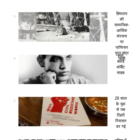
हिमालय
की
सामाजिक-
आर्थिक
संरचना
पर
प्रोफेसर
पूरन चंद्र
हैप्पी
जोशी
बर्थडे
कॉर्बेट
साहब
28 साल
के युवा
से जब
टिहरी
रियासत
डर गई