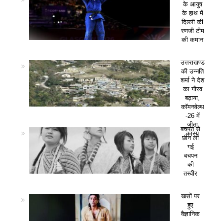
के आयुष
के हाथ में
दिल्ली की
रणजी टीम
की कमान
उत्तराखण्ड
की उन्नति
शर्मा ने देश
का गौरव
बढ़ाया,
कॉमनवेल्थ
-26 में
जीता
बचपन से
कांस्य
छीन ली
गई
बचपन
की
तस्वीर
खसों पर
हुए
वैज्ञानिक