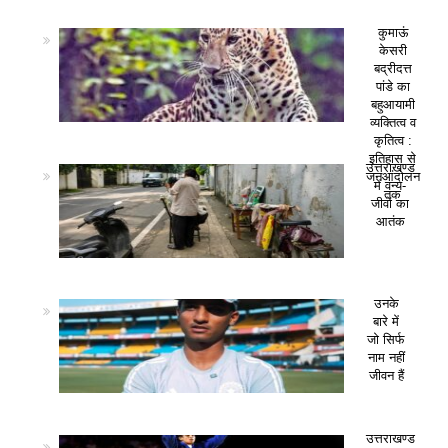
कुमाऊं
केसरी
बद्रीदत्त
पांडे का
बहुआयामी
व्यक्तित्व व
कृतित्व :
इतिहास से
उत्तराखण्ड
जनआंदोलन
में वन्य-
तक
जीवों का
आतंक
उनके
बारे में
जो सिर्फ
नाम नहीं
जीवन हैं
उत्तराखण्ड