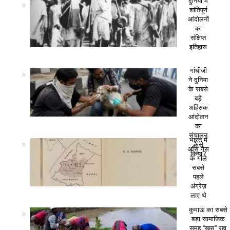
दुनिया में
शांतिपूर्ण
आंदोलनों
का
संक्षिप्त
इतिहास
गांधीजी
ने दुनिया
के सबसे
बड़े
अहिंसक
आंदोलन
का
संचालन
भारत में
कैसे
आँसू गैस
किया?
के गोले
सबसे
पहले
अंग्रेज़
लाए थे
कुमाऊं का सबसे
बड़ा सामाजिक
समूह “खस” रहा