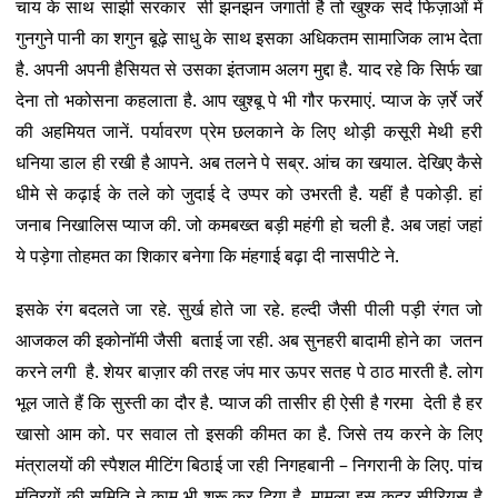
चाय के साथ साझी सरकार सी झनझन जगाती है तो खुश्क सर्द फिज़ाओं में
गुनगुने पानी का शगुन बूढ़े साधु के साथ इसका अधिकतम सामाजिक लाभ देता
है. अपनी अपनी हैसियत से उसका इंतजाम अलग मुद्दा है. याद रहे कि सिर्फ खा
देना तो भकोसना कहलाता है. आप खुश्बू पे भी गौर फरमाएं. प्याज के ज़र्रे जर्रे
की अहमियत जानें. पर्यावरण प्रेम छलकाने के लिए थोड़ी कसूरी मेथी हरी
धनिया डाल ही रखी है आपने. अब तलने पे सब्र. आंच का खयाल. देखिए कैसे
धीमे से कढ़ाई के तले को जुदाई दे उप्पर को उभरती है. यहीं है पकोड़ी. हां
जनाब निखालिस प्याज की. जो कमबख्त बड़ी महंगी हो चली है. अब जहां जहां
ये पड़ेगा तोहमत का शिकार बनेगा कि मंहगाई बढ़ा दी नासपीटे ने.
इसके रंग बदलते जा रहे. सुर्ख होते जा रहे. हल्दी जैसी पीली पड़ी रंगत जो
आजकल की इकोनॉमी जैसी बताई जा रही. अब सुनहरी बादामी होने का जतन
करने लगी है. शेयर बाज़ार की तरह जंप मार ऊपर सतह पे ठाठ मारती है. लोग
भूल जाते हैं कि सुस्ती का दौर है. प्याज की तासीर ही ऐसी है गरमा देती है हर
खासो आम को. पर सवाल तो इसकी कीमत का है. जिसे तय करने के लिए
मंत्रालयों की स्पैशल मीटिंग बिठाई जा रही निगहबानी – निगरानी के लिए. पांच
मंत्रियों की समिति ने काम भी शुरू कर दिया है. मामला इस कदर सीरियस है