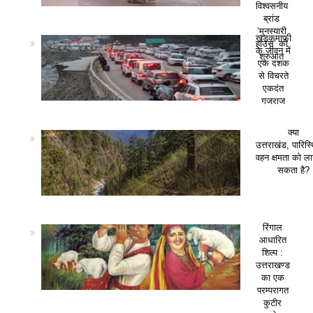
विश्वसनीय
ब्रांड
‘मुनस्यारी
खड़कमाफी
हाउस’ की
के जीवन में
शुरुआत
एक दशक
से विचरते
एकदंत
गजराज
क्या
उत्तराखंड, पारिस
वहन क्षमता को ला
सकता है?
रिंगाल
आधारित
शिल्प :
उत्तराखण्ड
का एक
परम्परागत
कुटीर