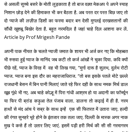
से असली सुच्चे बसरे के मोती लुड़काता है तो बाज वक़्त मेकअप पे अपने स्याह
निशान छोड़ देने की हिमाकत भी कर बैठता है. अब परत दर परत बिछ जाए तो
दो प्याजे की लज़ीज़ डिशों का फरमा बदार बन देसी मुगलई दरखसतानों की
सौंधी खुशबू बिखेर देता है. बहुत नरमदिल है जहां चाहे दिल आशना कर लें.
Article by Prof Mrigesh Pande
अपनी पाक नीयत के चलते प्याजी जमात के शायर भी अर्ज कर गए कि मोहब्बत
भी रुसवा हुई प्याज के मानिंद जब कटी तो कर्ज आंखों ने चुका दिया. कवि क्यों
पीछे रहें, प्याज के विरह में वह भी लिख गया, “मुर्गा दारू है सुलभ, दुर्लभ रोटी
प्याज. प्याज बना इस दौर का महराजाधिराज. “तो बस इसके पतले मोटे छल्ले
राजधानी बेसन में बिन पानी मिलाएं जाते रहे फिर दही के साथ नमक मिर्च डाल
खूब गूंथे भी गए. अब चाहे कोल्हू में पिरा गांधी आश्रम हो या अदानी का फॉर्च्यून
या फिर पी ब्रांड कड़ुआ तेल पंजाब वाला. डालना तो कढ़ाई में ही है. नरम
हाथों से मंद आंच पे सब्र के साथ इन्हें एक सी फितरत में उतारा जाए. हल्दी
की रंगत सुनहरे भूरे होने के इंतजार तक तला जाए. दिल्ली के मास्क अगर नाक
मुख पे कसे हैं तो उतार लिए जाएं. इसमें पड़ी हरी मिर्च की सी सी गरमागरम