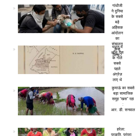
गांधीजी
ने दुनिया
के सबसे
बड़े
अहिंसक
आंदोलन
का
संचालन
भारत में
कैसे
आँसू गैस
किया?
के गोले
सबसे
पहले
अंग्रेज़
लाए थे
कुमाऊं का सबसे
बड़ा सामाजिक
समूह “खस” रहा
:
आर. डी. सनवाल
हरेला:
प्रकृति, परंपरा