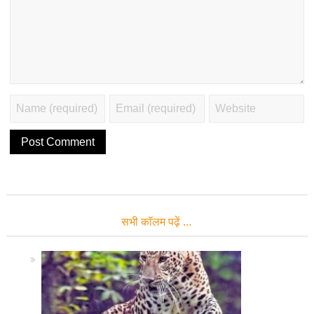
सभी कॉलम पढ़ें …