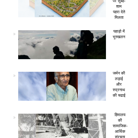
पर सुबह-
शाम
पहरा देते
मिलता
पहाड़ो में
भूस्खलन
जर्मन की
लड़ाई
और
रुद्रनाथ
की चढाई
हिमालय
की
सामाजिक-
आर्थिक
संरचना