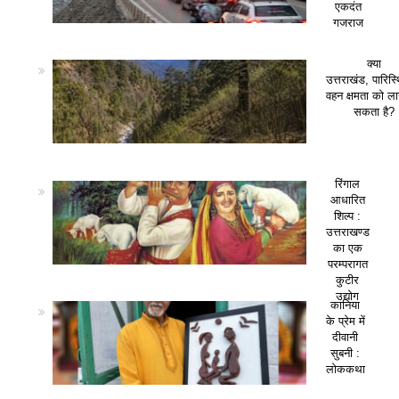
एकदंत
गजराज
क्या
उत्तराखंड, पारिस
वहन क्षमता को ला
सकता है?
रिंगाल
आधारित
शिल्प :
उत्तराखण्ड
का एक
परम्परागत
कुटीर
उद्योग
कानिया
के प्रेम में
दीवानी
सुबनी :
लोककथा