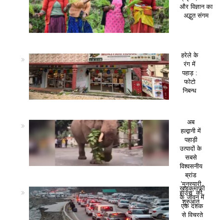
और विज्ञान का
अद्भुत संगम
हरेले के
रंग में
पहाड़ :
फोटो
निबन्ध
अब
हल्द्वानी में
पहाड़ी
उत्पादों के
सबसे
विश्वसनीय
ब्रांड
‘मुनस्यारी
खड़कमाफी
हाउस’ की
के जीवन में
शुरुआत
एक दशक
से विचरते