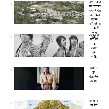
उत्तराखण्ड
की उन्नति
शर्मा ने देश
का गौरव
बढ़ाया,
कॉमनवेल्थ
-26 में
जीता
बचपन से
कांस्य
छीन ली
गई
बचपन
की
तस्वीर
खसों पर
हुए
वैज्ञानिक
अध्ययन
वह माला
के गेट