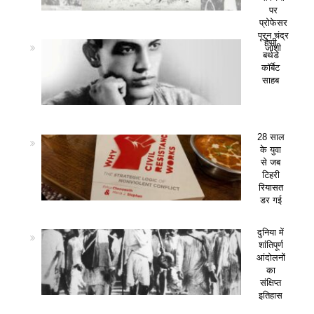
पर
प्रोफेसर
पूरन चंद्र
हैप्पी
जोशी
बर्थडे
कॉर्बेट
साहब
28 साल
के युवा
से जब
टिहरी
रियासत
डर गई
दुनिया में
शांतिपूर्ण
आंदोलनों
का
संक्षिप्त
इतिहास