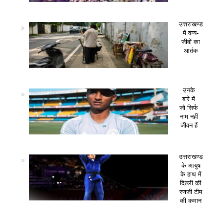
उत्तराखण्ड
में वन्य-
जीवों का
आतंक
उनके
बारे में
जो सिर्फ
नाम नहीं
जीवन हैं
उत्तराखण्ड
के आयुष
के हाथ में
दिल्ली की
रणजी टीम
की कमान