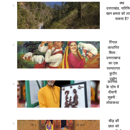
क्या
उत्तराखंड, पारिस
वहन क्षमता को ला
सकता है?
रिंगाल
आधारित
शिल्प :
उत्तराखण्ड
का एक
परम्परागत
कुटीर
उद्योग
कानिया
के प्रेम में
दीवानी
सुबनी :
लोककथा
चीड़ की
छाल को