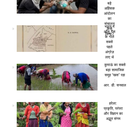
बड़े
अहिंसक
आंदोलन
का
संचालन
भारत में
कैसे
आँसू गैस
किया?
के गोले
सबसे
पहले
अंग्रेज़
लाए थे
कुमाऊं का सबसे
बड़ा सामाजिक
समूह “खस” रहा
:
आर. डी. सनवाल
हरेला:
प्रकृति, परंपरा
और विज्ञान का
अद्भुत संगम