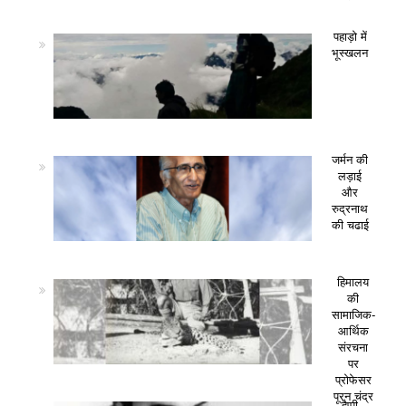
पहाड़ो में
भूस्खलन
जर्मन की
लड़ाई
और
रुद्रनाथ
की चढाई
हिमालय
की
सामाजिक-
आर्थिक
संरचना
पर
प्रोफेसर
पूरन चंद्र
हैप्पी