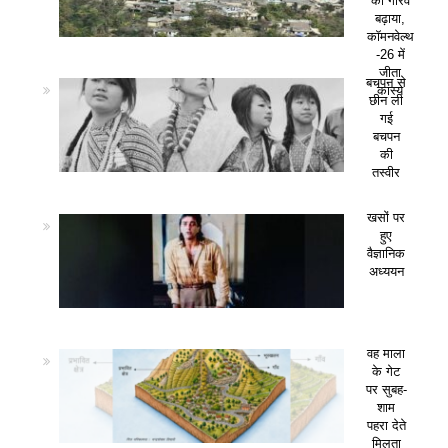
का गौरव
बढ़ाया,
कॉमनवेल्थ
-26 में
जीता
बचपन से
कांस्य
छीन ली
गई
बचपन
की
तस्वीर
खसों पर
हुए
वैज्ञानिक
अध्ययन
वह माला
के गेट
पर सुबह-
शाम
पहरा देते
मिलता