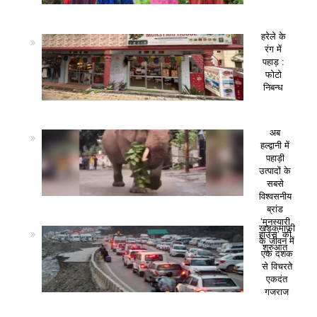
हरेले के
रंग में
पहाड़ :
फोटो
निबन्ध
अब
हल्द्वानी में
पहाड़ी
उत्पादों के
सबसे
विश्वसनीय
ब्रांड
‘मुनस्यारी
खड़कमाफी
हाउस’ की
के जीवन में
शुरुआत
एक दशक
से विचरते
एकदंत
गजराज