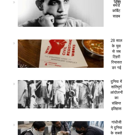
जोशी
बर्थडे
कॉर्बेट
साहब
28 साल
के युवा
से जब
टिहरी
रियासत
डर गई
दुनिया में
शांतिपूर्ण
आंदोलनों
का
संक्षिप्त
इतिहास
गांधीजी
ने दुनिया
के सबसे