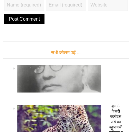
सभी कॉलम पढ़ें …
कुमाऊं
केसरी
बद्रीदत्त
पांडे का
बहुआयामी