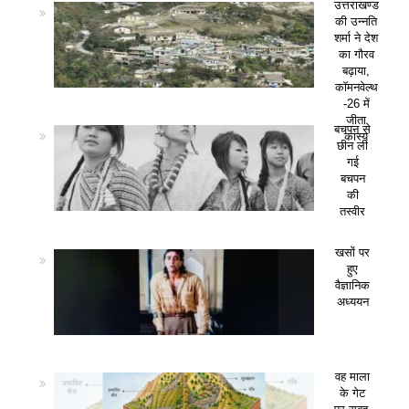
उत्तराखण्ड
की उन्नति
शर्मा ने देश
का गौरव
बढ़ाया,
कॉमनवेल्थ
-26 में
जीता
बचपन से
कांस्य
छीन ली
गई
बचपन
की
तस्वीर
खसों पर
हुए
वैज्ञानिक
अध्ययन
वह माला
के गेट