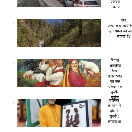
एकदंत
गजराज
क्या
उत्तराखंड, पारिस
वहन क्षमता को ला
सकता है?
रिंगाल
आधारित
शिल्प :
उत्तराखण्ड
का एक
परम्परागत
कुटीर
उद्योग
कानिया
के प्रेम में
दीवानी
सुबनी :
लोककथा