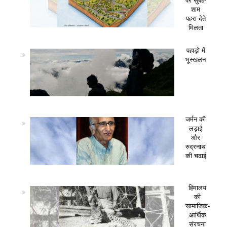
पर सुबह-
शाम
पहरा देते
मिलता
पहाड़ो में
भूस्खलन
जर्मन की
लड़ाई
और
रुद्रनाथ
की चढाई
हिमालय
की
सामाजिक-
आर्थिक
संरचना