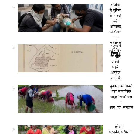
गांधीजी
ने दुनिया
के सबसे
बड़े
अहिंसक
आंदोलन
का
संचालन
भारत में
कैसे
आँसू गैस
किया?
के गोले
सबसे
पहले
अंग्रेज़
लाए थे
कुमाऊं का सबसे
बड़ा सामाजिक
समूह “खस” रहा
:
आर. डी. सनवाल
हरेला:
प्रकृति, परंपरा