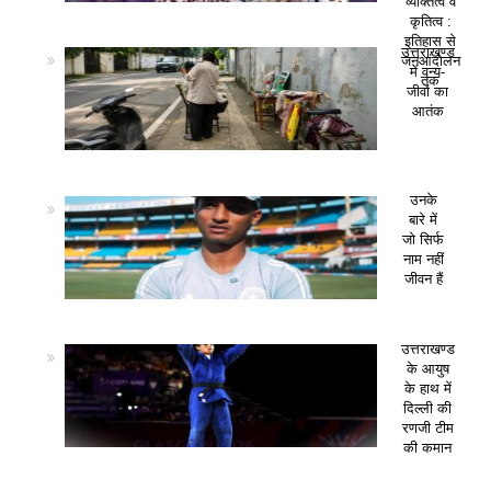
व्यक्तित्व व
कृतित्व :
इतिहास से
उत्तराखण्ड
जनआंदोलन
में वन्य-
तक
जीवों का
आतंक
उनके
बारे में
जो सिर्फ
नाम नहीं
जीवन हैं
उत्तराखण्ड
के आयुष
के हाथ में
दिल्ली की
रणजी टीम
की कमान