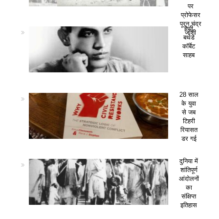
पर
प्रोफेसर
पूरन चंद्र
हैप्पी
जोशी
बर्थडे
कॉर्बेट
साहब
28 साल
के युवा
से जब
टिहरी
रियासत
डर गई
दुनिया में
शांतिपूर्ण
आंदोलनों
का
संक्षिप्त
इतिहास