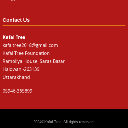
Contact Us
Kafal Tree
kafaltree2018@gmail.com
Kafal Tree Foundation
Ramoliya House, Saras Bazar
Haldwani-263139
Uttarakhand
05946-365899
2024©Kafal Tree. All rights reserved.