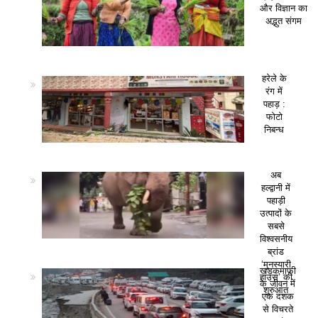
और विज्ञान का
अद्भुत संगम
हरेले के
रंग में
पहाड़ :
फोटो
निबन्ध
अब
हल्द्वानी में
पहाड़ी
उत्पादों के
सबसे
विश्वसनीय
ब्रांड
‘मुनस्यारी
खड़कमाफी
हाउस’ की
के जीवन में
शुरुआत
एक दशक
से विचरते