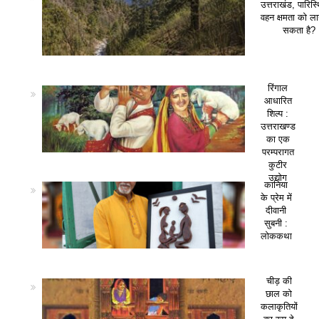
उत्तराखंड, पारिस
वहन क्षमता को ला
सकता है?
रिंगाल
आधारित
शिल्प :
उत्तराखण्ड
का एक
परम्परागत
कुटीर
उद्योग
कानिया
के प्रेम में
दीवानी
सुबनी :
लोककथा
चीड़ की
छाल को
कलाकृतियों