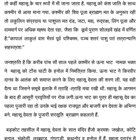
तो कहीं महासू के चार रूपों में भी जाना जाता है. महासू को कंश जाति के साथ
कश्मीर से आया माना गया. कश्मीर की शिव पूजा ब्राह्मण मत के अनुरूप रही
तो लकुलिन संप्रदाय या पाशुपत मत दंड, जटा, मद्य, रुद्राक्ष, लिंग पूजा और
वाममार्ग पर अधिक मह्त्व देता रहा. जैसा कि कूर्म पुराण सोलहवें खंड में वर्णित
है:”कापालं लाकुलं वाम भैरवं पूर्व पश्चिमम. पञ्च शतरं पाशु पतं तत्रान्यानि
सहस्त्रशः”
जनश्रुति है कि करीब पांच सौ साल पहले कश्मीर से ऊना भाट नामक भक्त
ने महासू को टोंस घाटी के हनोल में निमंत्रित किया. ऊना भाट ने किरवीर
दानव के आतंक को समाप्त करने के लिए महासू देवता की शरण ली. यह वही
दैत्य था जिसने समूचे इलाके में त्राहि -त्राहि मचा रखी थी. महासू के आगमन
के बाद ही आसुरी प्रवृतियों पर रोक लगी.ऊना भाट का पुत्र ही महासू देव का
पहला पुजारी रहा तो उनके भाई रक्षक राजपूत और बाजगी बन देवता के अभिन्न
बने. महासू देवता के पुजारी सरसूति ब्राह्मण कहलाते हैं.
बड़कोट तहसील में महासू देवता के सात मंदिर हैंजो क्रमशः जखोल, कोटि
बनाल, भंकोली, लखवाड़, गंगटाड़ी, कुथनोर व हनोल में हैं. महासू प्रारंभ में