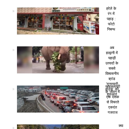
हरेले के
रंग में
पहाड़ :
फोटो
निबन्ध
अब
हल्द्वानी में
पहाड़ी
उत्पादों के
सबसे
विश्वसनीय
ब्रांड
‘मुनस्यारी
खड़कमाफी
हाउस’ की
के जीवन में
शुरुआत
एक दशक
से विचरते
एकदंत
गजराज
क्या