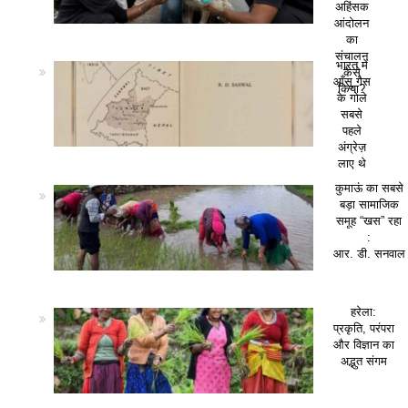
अहिंसक
आंदोलन
का
संचालन
भारत में
कैसे
आँसू गैस
किया?
के गोले
सबसे
पहले
अंग्रेज़
लाए थे
कुमाऊं का सबसे
बड़ा सामाजिक
समूह “खस” रहा
:
आर. डी. सनवाल
हरेला:
प्रकृति, परंपरा
और विज्ञान का
अद्भुत संगम