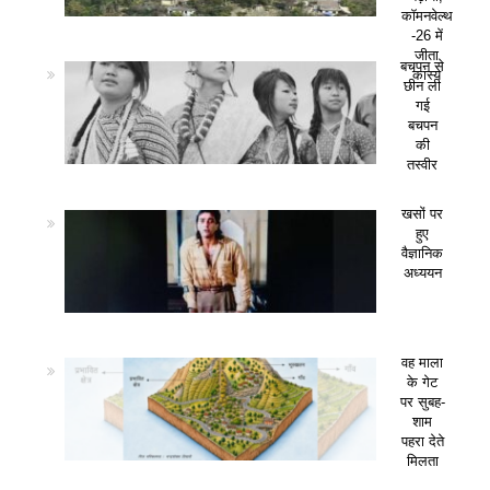
कॉमनवेल्थ
-26 में
जीता
बचपन से
कांस्य
छीन ली
गई
बचपन
की
तस्वीर
खसों पर
हुए
वैज्ञानिक
अध्ययन
वह माला
के गेट
पर सुबह-
शाम
पहरा देते
मिलता