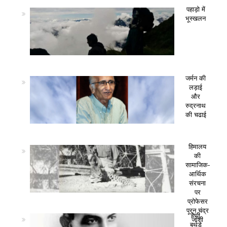
पहाड़ो में
भूस्खलन
जर्मन की
लड़ाई
और
रुद्रनाथ
की चढाई
हिमालय
की
सामाजिक-
आर्थिक
संरचना
पर
प्रोफेसर
पूरन चंद्र
हैप्पी
जोशी
बर्थडे