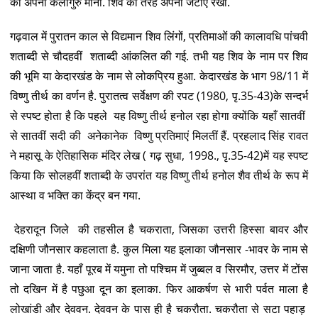
को अपना कलागुरु माना. शिव की तरह अपनी जटाएं रखीं.
गढ़वाल में पुरातन काल से विद्यमान शिव लिंगों, प्रतिमाओं की कालावधि पांचवी
शताब्दी से चौदहवीं शताब्दी आंकलित की गई. तभी यह शिव के नाम पर शिव
की भूमि या केदारखंड के नाम से लोकप्रिय हुआ. केदारखंड के भाग 98/11 में
विष्णु तीर्थ का वर्णन है. पुरातत्व सर्वेक्षण की रपट (1980, पृ.35-43)के सन्दर्भ
से स्पष्ट होता है कि पहले यह विष्णु तीर्थ हनोल रहा होगा क्योंकि यहाँ सातवीं
से सातवीं सदी की अनेकानेक विष्णु प्रतिमाएं मिलतीं हैं. प्रहलाद सिंह रावत
ने महासू के ऐतिहासिक मंदिर लेख ( गढ़ सुधा, 1998., पृ.35-42)में यह स्पष्ट
किया कि सोलहवीं शताब्दी के उपरांत यह विष्णु तीर्थ हनोल शैव तीर्थ के रूप में
आस्था व भक्ति का केंद्र बन गया.
देहरादून जिले की तहसील है चकराता, जिसका उत्तरी हिस्सा बावर और
दक्षिणी जौनसार कहलाता है. कुल मिला यह इलाका जौनसार -भावर के नाम से
जाना जाता है. यहाँ पूरब में यमुना तो पश्चिम में जुब्बल व सिरमौर, उत्तर में टोंस
तो दखिन में है पछुआ दून का इलाका. फिर आकर्षण से भारी पर्वत माला है
लोखांडी और देववन. देववन के पास ही है चकरौता. चकरौता से सटा पहाड़