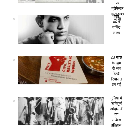
पर
प्रोफेसर
पूरन चंद्र
हैप्पी
जोशी
बर्थडे
कॉर्बेट
साहब
28 साल
के युवा
से जब
टिहरी
रियासत
डर गई
दुनिया में
शांतिपूर्ण
आंदोलनों
का
संक्षिप्त
इतिहास