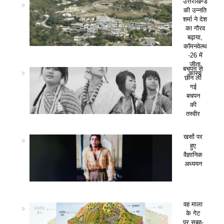
उत्तराखण्ड
की उन्नति
शर्मा ने देश
का गौरव
बढ़ाया,
कॉमनवेल्थ
-26 में
जीता
बचपन से
कांस्य
छीन ली
गई
बचपन
की
तस्वीर
खसों पर
हुए
वैज्ञानिक
अध्ययन
वह माला
के गेट
पर सुबह-