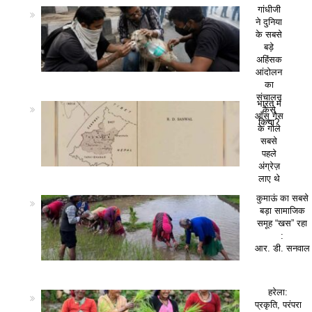
गांधीजी
ने दुनिया
के सबसे
बड़े
अहिंसक
आंदोलन
का
संचालन
भारत में
कैसे
आँसू गैस
किया?
के गोले
सबसे
पहले
अंग्रेज़
लाए थे
कुमाऊं का सबसे
बड़ा सामाजिक
समूह “खस” रहा
:
आर. डी. सनवाल
हरेला:
प्रकृति, परंपरा