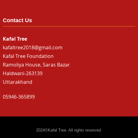
Contact Us
Kafal Tree
kafaltree2018@gmail.com
Kafal Tree Foundation
Ramoliya House, Saras Bazar
Haldwani-263139
Uttarakhand
05946-365899
2024©Kafal Tree. All rights reserved.