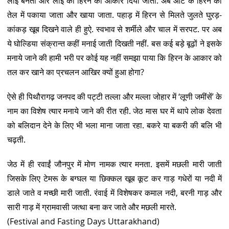
लोई बनती और लोई को हिरन का आकार दिया जाता. अब आटे के हिरन को
तेल में पकाया जाता और खाया जाता. पहाड़ में हिरन से मिलते जुलते घुरड़-
कांकड़ खूब दिखने वाले ही हुऐ. स्वभाव से शर्मीले और चाल में सरपट. पर अब
ये घोल्डिया संक्रान्त कहीं मनाई जाती दिखती नहीं. बस कई बड़े बूढ़ों ने इसके
मनाये जाने की हामी भरी पर कोई यह नहीं समझा पाया कि हिरन के आकार को
तल कर खाने का प्रचलन आखिर क्यों हुआ होगा?
ऐसे ही पिथौरागढ़ जनपद की पट्टी तल्ला और मल्ला जोहार में ‘लूणी जमींसें’ के
नाम का विशेष त्यार मनाये जाने की रीत रही. जेठ मास घर में थापे लोक देवता
को बलिदान देने के लिए भी भला माना जाता रहा. बकरे या बकरी की बलि भी
चढ़ती.
जेठ में ही रवाईं जौनपुर में मोण नामक त्यार मनता. इसमें मछली मारी जाती
जिसके लिए टेमरू के बग्घल या छिक्कल खूब कूट कर गाड़ गधेरों या नदी में
डाले जाते व मच्छी मारी जाती. रंवाई में विशेषकर कमाल नदी, बरनी गाड़ और
सारी गाड़ में ग्रामवासी जत्था बना कर जाते और मछली मारते.
(Festival and Fasting Days Uttarakhand)