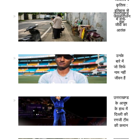
कृतित्व :
इतिहास से
उत्तराखण्ड
जनआंदोलन
में वन्य-
तक
जीवों का
आतंक
उनके
बारे में
जो सिर्फ
नाम नहीं
जीवन हैं
उत्तराखण्ड
के आयुष
के हाथ में
दिल्ली की
रणजी टीम
की कमान