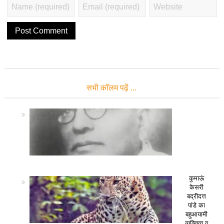
सभी कॉलम पढ़ें …
कुमाऊं
केसरी
बद्रीदत्त
पांडे का
बहुआयामी
व्यक्तित्व व