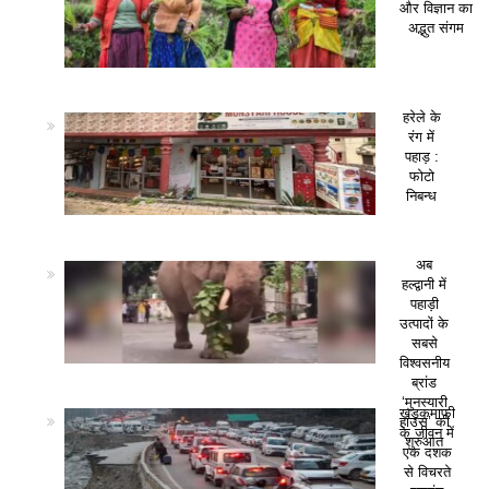
और विज्ञान का
अद्भुत संगम
हरेले के
रंग में
पहाड़ :
फोटो
निबन्ध
अब
हल्द्वानी में
पहाड़ी
उत्पादों के
सबसे
विश्वसनीय
ब्रांड
‘मुनस्यारी
खड़कमाफी
हाउस’ की
के जीवन में
शुरुआत
एक दशक
से विचरते