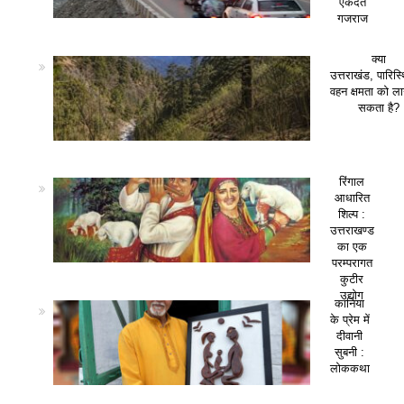
एकदंत
गजराज
क्या
उत्तराखंड, पारिस
वहन क्षमता को ला
सकता है?
रिंगाल
आधारित
शिल्प :
उत्तराखण्ड
का एक
परम्परागत
कुटीर
उद्योग
कानिया
के प्रेम में
दीवानी
सुबनी :
लोककथा