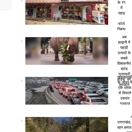
के रंग
में
पहाड़
:
फोटो
निबन्ध
अब
हल्द्वानी में
पहाड़ी
उत्पादों के
सबसे
विश्वसनीय
ब्रांड
‘मुनस्यारी
खड़कमाफ
हाउस’ की
के जीवन मे
शुरुआत
एक दशक
से विचरते
एकदंत
गजराज
उत्तराखंड,
वहन क्षमत