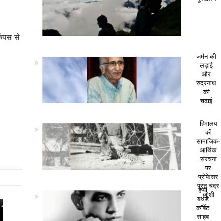
ैंपस से
जर्मन की
लड़ाई
और
रुद्रनाथ
की
चढाई
हिमालय
की
सामाजिक-
आर्थिक
संरचना
पर
प्रोफेसर
पूरन चंद्र
हैप्पी
जोशी
बर्थडे
कॉर्बेट
साहब