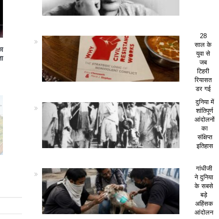
28
साल के
का
युवा से
ा
जब
टिहरी
रियासत
डर गई
दुनिया में
शांतिपूर्ण
आंदोलनों
का
संक्षिप्त
इतिहास
गांधीजी
ने दुनिया
के सबसे
बड़े
अहिंसक
आंदोलन