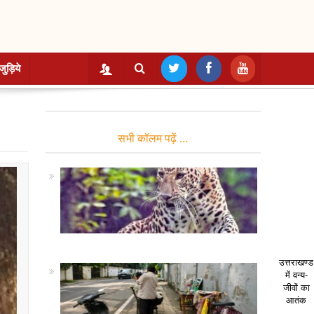
जुड़िये
सभी कॉलम पढ़ें …
उत्तराखण्ड
में वन्य-
जीवों का
आतंक