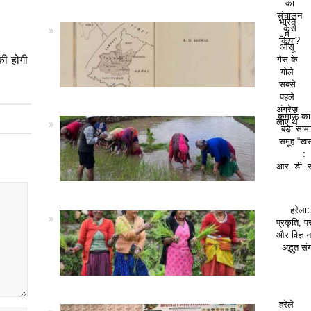
का
संचालन
भारत
कैसे
में
किया?
आँसू
की होगी
गैस के
गोले
सबसे
पहले
अंग्रेज़
कुमाऊं क
लाए थे
बड़ा सा
समूह “खस
:
आर. डी. 
हरेला:
प्रकृति, पर
और विज्ञा
अद्भुत सं
हरेले