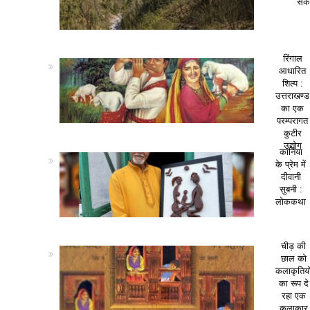
सकत
रिंगाल
आधारित
शिल्प :
उत्तराखण्ड
का एक
परम्परागत
कुटीर
उद्योग
कानिया
के प्रेम में
दीवानी
सुबनी :
लोककथा
चीड़ की
छाल को
कलाकृतियो
का रूप दे
रहा एक
कलाकार