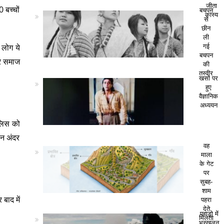
जीता
 बच्चों
बचपन
कांस्य
से
छीन
ली
 लोग ये
गई
बचपन
सर समाज
की
तस्वीर
खसों पर
हुए
वैज्ञानिक
अध्ययन
ुलिस को
िन अंदर
वह
माला
के गेट
पर
सुबह-
शाम
 बाद में
पहरा
देते
पहाड़ो में
मिलता
भूस्खलन