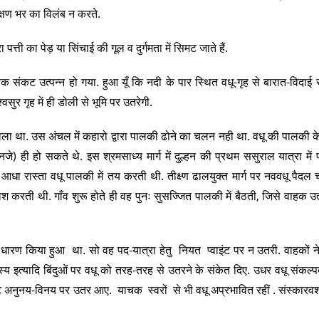
 क्षण भर का विलंब न करते.
ा पत्ती का पेड़ या सिंचाई की गूल व दुर्गमता में सिमट जाते हैं.
ृतिक संकट उत्पन्न हो गया. हुआ यूँ कि नदी के पार स्थित वधू-गृह से बारात-विदा
्वसुर गृह में ही डोली से भूमि पर उतरेगी.
ाई वाला था. उस अंचल में कहारो द्वारा पालकी ढोने का चलन नही था. वधू की पालकी 
जे) ही हो सकते थे. इस श्रमसाध्य मार्ग में दुल्हन की प्रथम ससुराल यात्रा में प
त् आधा रास्ता वधू पालकी में तय करती थी. तीक्ष्ण ढालयुक्त मार्ग पर नववधू पैद
वेश करती थी. गाँव शुरू होते ही वह पुनः सुसज्जित पालकी में बैठती, जिसे वाहक उत
 धारण किया हुआ था. सो वह पद-यात्रा हेतु नियत प्वाइंट पर न उतरी. वाहकों ने
े रहस्य इत्यादि बिंदुओं पर वधू को तरह-तरह से उतरने के संकेत दिए. उधर वधू संकल्पब
ष्ट अनुनय-विनय पर उतर आए. याचक स्वरों से भी वधू अप्रभावित रहीं . संस्कार