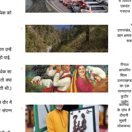
से विचरते
एकदंत
गजराज
वधिक को
उत्तराखंड,
वहन क्षमत
सकत
त उन्हें
हो पाई.
रिंगाल
आधारित
र्थक सा
शिल्प :
तो क्या
उत्तराखण्ड
का एक
ती थी.)
परम्परागत
कुटीर
दौर में
उद्योग
कानिया
 संपन्न
के प्रेम में
दीवानी
सुबनी :
लोककथा