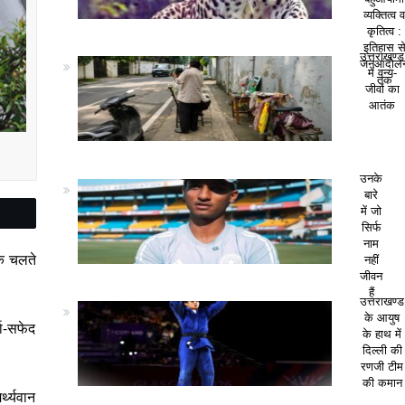
व्यक्तित्व 
कृतित्व :
इतिहास स
उत्तराखण्ड
जनआंदोल
में वन्य-
तक
जीवों का
आतंक
उनके
बारे
में जो
सिर्फ
नाम
के चलते
नहीं
जीवन
हैं
उत्तराखण्ड
के आयुष
ता-सफेद
के हाथ में
दिल्ली की
रणजी टीम
की कमान
्थ्यवान