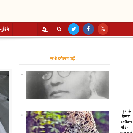
जुड़िये
सभी कॉलम पढ़ें …
कुमाऊं
केसरी
बद्रीदत्त
पांडे का
बहुआयामी