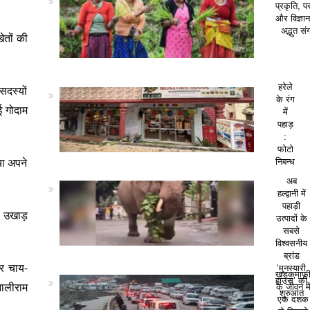
प्रकृति, पर
और विज्ञा
अद्भुत सं
खेतों की
हरेले
सदस्यों
के रंग
ई गोदाम
में
पहाड़
:
फोटो
या अपने
निबन्ध
अब
हल्द्वानी में
पहाड़ी
ल उखाड़
उत्पादों के
सबसे
विश्वसनीय
ब्रांड
पर चाय-
‘मुनस्यारी
खड़कमाफ
हाउस’ की
नालीराम
के जीवन मे
शुरुआत
एक दशक