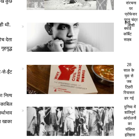
लेख कुछ
संरचना
पर
प्रोफेसर
पूरन चंद्र
हैप्पी
ही थी.
जोशी
बर्थडे
कॉर्बेट
ोच देता
साहब
गृहयुद्ध
28
साल के
-से-ईंट
युवा से
जब
टिहरी
रियासत
का नित्य
डर गई
र काबिल
दुनिया में
र्थाभाव
शांतिपूर्ण
आंदोलनों
का खाका
का
संक्षिप्त
इतिहास