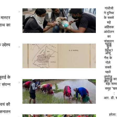
गांधीजी
ने दुनिया
 मास्टर
के सबसे
बड़े
 हाथ का
अहिंसक
आंदोलन
का
संचालन
भारत
द्देश्य
कैसे
में
किया?
आँसू
गैस के
गोले
सबसे
पहले
ुवाई के
अंग्रेज़
कुमाऊं क
लाए थे
 संपन्न
बड़ा सा
समूह “खस
:
आर. डी. 
वयं की
े सनातन
हरेला: