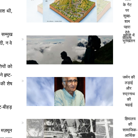
के गेट
पवश थी,
पर
सुबह-
शाम
पहरा
देते
 सम्मुख
पहाड़ो में
मिलता
भूस्खलन
ी, न वे
ियों को
े हृष्ट-
जर्मन की
ग की शेष
लड़ाई
और
रुद्रनाथ
की
चढाई
ट-बीहड़
हिमालय
की
ो मज़मून
सामाजिक-
आर्थिक