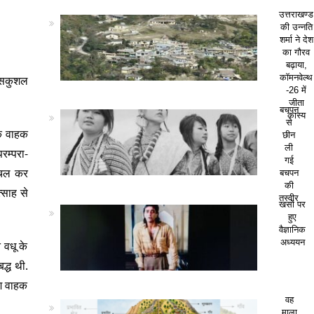
उत्तराखण्ड
की उन्नति
शर्मा ने देश
का गौरव
बढ़ाया,
कॉमनवेल्थ
ई सकुशल
-26 में
जीता
बचपन
कांस्य
से
के वाहक
छीन
ली
रम्परा-
गई
ल चल कर
बचपन
की
्साह से
तस्वीर
खसों पर
हुए
वैज्ञानिक
अध्ययन
 वधू के
द्ध थी.
वश वाहक
वह
माला