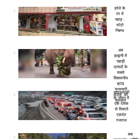
हरेले के
रंग में
पहाड़ :
फोटो
निबन्ध
अब
हल्द्वानी में
पहाड़ी
उत्पादों के
सबसे
विश्वसनीय
ब्रांड
‘मुनस्यारी
खड़कमाफी
हाउस’ की
के जीवन में
शुरुआत
एक दशक
से विचरते
एकदंत
गजराज
क्या