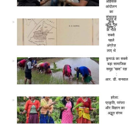
अहिंसक
आंदोलन
का
संचालन
भारत में
कैसे
आँसू गैस
किया?
के गोले
सबसे
पहले
अंग्रेज़
लाए थे
कुमाऊं का सबसे
बड़ा सामाजिक
समूह “खस” रहा
:
आर. डी. सनवाल
हरेला:
प्रकृति, परंपरा
और विज्ञान का
अद्भुत संगम