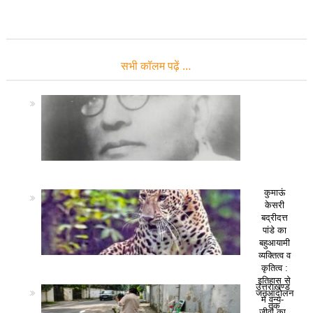
सभी कॉलम पढ़ें …
कुमाऊं
केसरी
बद्रीदत्त
पांडे का
बहुआयामी
व्यक्तित्व व
कृतित्व :
इतिहास से
उत्तराखण्ड
जनआंदोलन
में वन्य-
तक
जीवों का