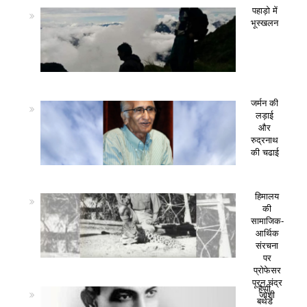
पहाड़ो में
भूस्खलन
जर्मन की
लड़ाई
और
रुद्रनाथ
की चढाई
हिमालय
की
सामाजिक-
आर्थिक
संरचना
पर
प्रोफेसर
पूरन चंद्र
हैप्पी
जोशी
बर्थडे