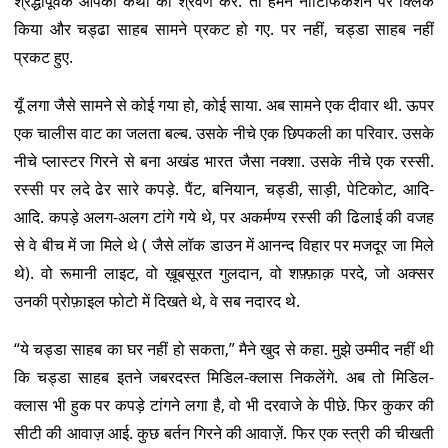
श्रद्धापूर्वक आपकी कथा का श्रवण करे. तो हमने नोटिफिकेशन पर क्लिक
किया और चड्ढा साहब सामने प्रकट हो गए. पर नहीं, चड्डा साहब नहीं
प्रकट हुए.
यूँ लगा जैसे सामने से कोई गया हो, कोई साया. अब सामने एक दीवार थी. ऊपर
एक चालीस वाट का जलता बल्ब. उसके नीचे एक छिपकली का परिवार. उसके
नीचे प्लास्टर गिरने से बना अखंड भारत जैसा नक्शा. उसके नीचे एक रस्सी.
रस्सी पर लदे ढेर सारे कपड़े. पैंट, बनियान, चड्डी, साड़ी, पेटिकोट, आदि-
आदि. कपड़े अलग-अलग टांगे गये थे, पर अकर्मण्य रस्सी की ढिलाई की वजह
से वे बीच में जा मिले थे ( जैसे लॉक डाउन में आनन्द विहार पर मजदूर जा मिले
थे). वो रूमानी लाइट, वो ख़ूबसूरत गुलदान, वो शफ़्फ़ाक़ परदे, जो अक्सर
उनकी प्रोफ़ाइल फोटो में दिखते थे, वे सब नदारद थे.
“ये चड्डा साहब का घर नहीं हो सकता,” मैने खुद से कहा. मुझे उम्मीद नहीं थी
कि चड्डा साहब इतने जबरदस्त मिडिल-क्लास निकलेंगे. अब तो मिडिल-
क्लास भी हुक पर कपड़े टांगने लगा है, वो भी दरवाजे के पीछे. फिर कुकर की
सीटी की आवाज़ आई. कुछ बर्तन गिरने की आवाज़ें. फिर एक स्त्री की चीखती