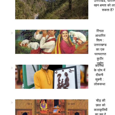
उत्तराखंड, पारिस
वहन क्षमता को ला
सकता है?
रिंगाल
आधारित
शिल्प :
उत्तराखण्ड
का एक
परम्परागत
कुटीर
उद्योग
कानिया
के प्रेम में
दीवानी
सुबनी :
लोककथा
चीड़ की
छाल को
कलाकृतियों
का रूप दे