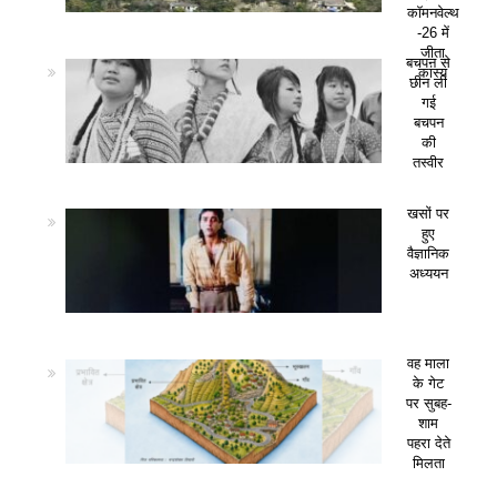
कॉमनवेल्थ
-26 में
जीता
बचपन से
कांस्य
छीन ली
गई
बचपन
की
तस्वीर
खसों पर
हुए
वैज्ञानिक
अध्ययन
वह माला
के गेट
पर सुबह-
शाम
पहरा देते
मिलता