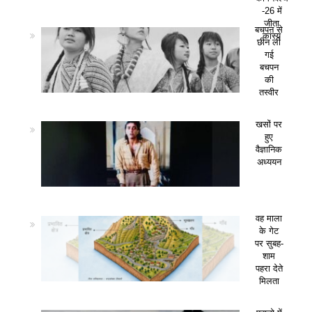
-26 में
जीता
बचपन से
कांस्य
छीन ली
गई
बचपन
की
तस्वीर
खसों पर
हुए
वैज्ञानिक
अध्ययन
वह माला
के गेट
पर सुबह-
शाम
पहरा देते
मिलता