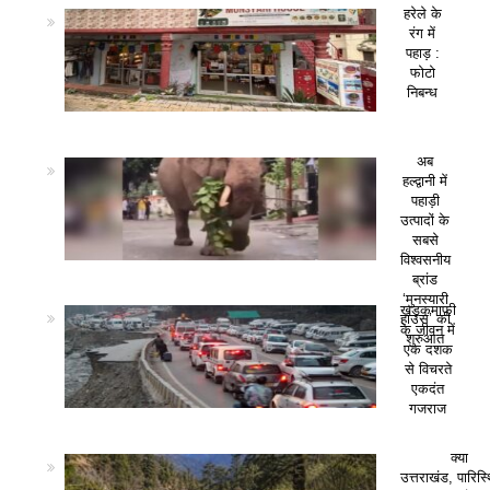
हरेले के
रंग में
पहाड़ :
फोटो
निबन्ध
अब
हल्द्वानी में
पहाड़ी
उत्पादों के
सबसे
विश्वसनीय
ब्रांड
‘मुनस्यारी
खड़कमाफी
हाउस’ की
के जीवन में
शुरुआत
एक दशक
से विचरते
एकदंत
गजराज
क्या
उत्तराखंड, पारिस