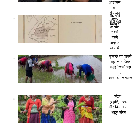
आंदोलन
का
संचालन
भारत में
कैसे
आँसू गैस
किया?
के गोले
सबसे
पहले
अंग्रेज़
लाए थे
कुमाऊं का सबसे
बड़ा सामाजिक
समूह “खस” रहा
:
आर. डी. सनवाल
हरेला:
प्रकृति, परंपरा
और विज्ञान का
अद्भुत संगम