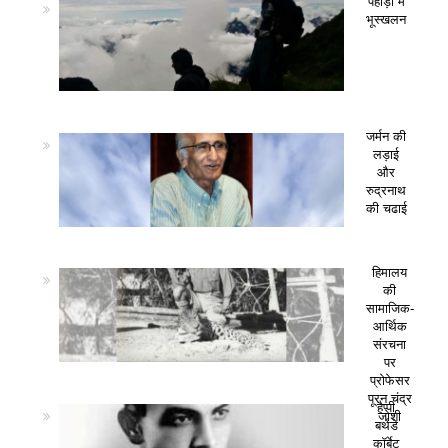
पहाड़ो में
भूस्खलन
जर्मन की
लड़ाई
और
रुद्रनाथ
की चढाई
हिमालय
की
सामाजिक-
आर्थिक
संरचना
पर
प्रोफेसर
पूरन चंद्र
हैप्पी
जोशी
बर्थडे
कॉर्बेट