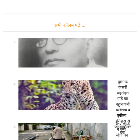
सभी कॉलम पढ़ें …
कुमाऊं
केसरी
बद्रीदत्त
पांडे का
बहुआयामी
व्यक्तित्व व
कृतित्व :
इतिहास से
उत्तराखण्ड
जनआंदोलन
में वन्य-
तक
जीवों का