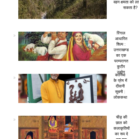
वहन क्षमता को ला
सकता है?
रिंगाल
आधारित
शिल्प :
उत्तराखण्ड
का एक
परम्परागत
कुटीर
उद्योग
कानिया
के प्रेम में
दीवानी
सुबनी :
लोककथा
चीड़ की
छाल को
कलाकृतियों
का रूप दे