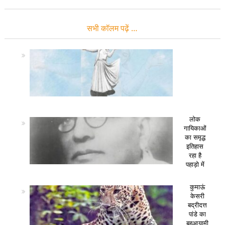
सभी कॉलम पढ़ें …
लोक
गायिकाओं
का समृद्ध
इतिहास
रहा है
पहाड़ो में
कुमाऊं
केसरी
बद्रीदत्त
पांडे का
बहुआयामी