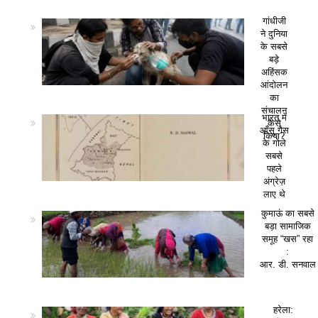
गांधीजी
ने दुनिया
के सबसे
बड़े
अहिंसक
आंदोलन
का
संचालन
भारत में
कैसे
आँसू गैस
किया?
के गोले
सबसे
पहले
अंग्रेज़
लाए थे
कुमाऊं का सबसे
बड़ा सामाजिक
समूह “खस” रहा
:
आर. डी. सनवाल
हरेला: