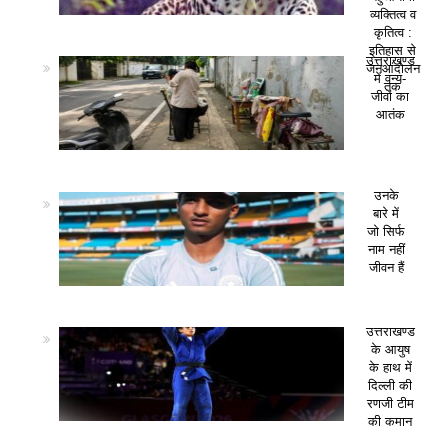
व्यक्तित्व व
कृतित्व :
इतिहास से
उत्तराखण्ड
जनआंदोलन
में वन्य-
तक
जीवों का
आतंक
उनके
बारे में
जो सिर्फ
नाम नहीं
जीवन हैं
उत्तराखण्ड
के आयुष
के हाथ में
दिल्ली की
रणजी टीम
की कमान