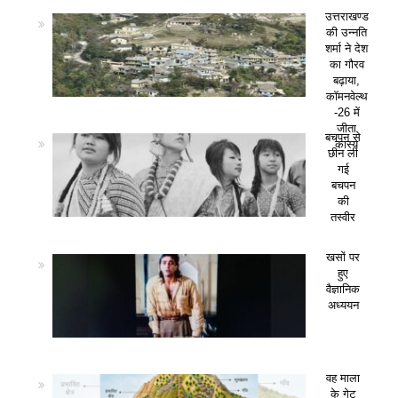
उत्तराखण्ड
की उन्नति
शर्मा ने देश
का गौरव
बढ़ाया,
कॉमनवेल्थ
-26 में
जीता
बचपन से
कांस्य
छीन ली
गई
बचपन
की
तस्वीर
खसों पर
हुए
वैज्ञानिक
अध्ययन
वह माला
के गेट