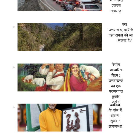
से विचरते
एकदंत
गजराज
क्या
उत्तराखंड, पारिस
वहन क्षमता को ला
सकता है?
रिंगाल
आधारित
शिल्प :
उत्तराखण्ड
का एक
परम्परागत
कुटीर
उद्योग
कानिया
के प्रेम में
दीवानी
सुबनी :
लोककथा