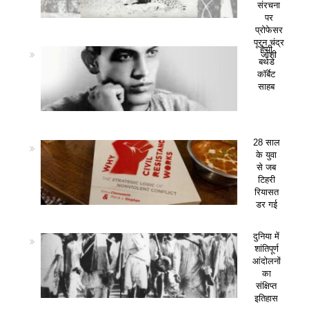
संरचना
पर
प्रोफेसर
पूरन चंद्र
हैप्पी
जोशी
बर्थडे
कॉर्बेट
साहब
28 साल
के युवा
से जब
टिहरी
रियासत
डर गई
दुनिया में
शांतिपूर्ण
आंदोलनों
का
संक्षिप्त
इतिहास