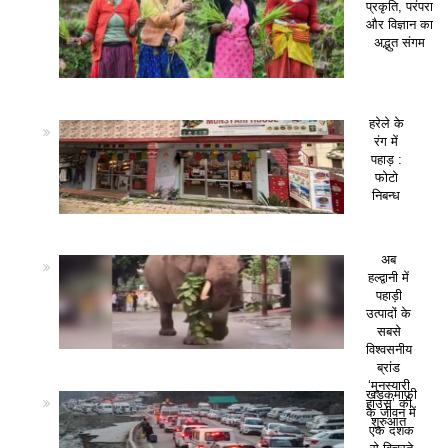
प्रकृति, परंपरा
और विज्ञान का
अद्भुत संगम
हरेले के
रंग में
पहाड़ :
फोटो
निबन्ध
अब
हल्द्वानी में
पहाड़ी
उत्पादों के
सबसे
विश्वसनीय
ब्रांड
‘मुनस्यारी
खड़कमाफी
हाउस’ की
के जीवन में
शुरुआत
एक दशक