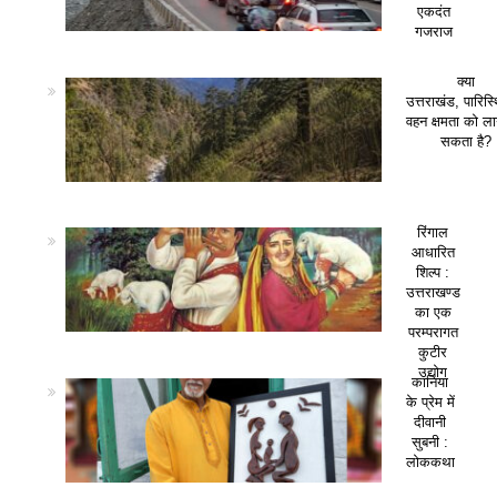
एकदंत
गजराज
क्या
उत्तराखंड, पारिस
वहन क्षमता को ला
सकता है?
रिंगाल
आधारित
शिल्प :
उत्तराखण्ड
का एक
परम्परागत
कुटीर
उद्योग
कानिया
के प्रेम में
दीवानी
सुबनी :
लोककथा