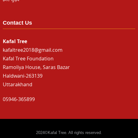
Contact Us
Kafal Tree
kafaltree2018@gmail.com
Kafal Tree Foundation
Ramoliya House, Saras Bazar
Haldwani-263139
Uttarakhand
05946-365899
2024©Kafal Tree. All rights reserved.