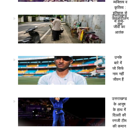
व्यक्तित्व व
कृतित्व :
इतिहास से
उत्तराखण्ड
जनआंदोलन
में वन्य-
तक
जीवों का
आतंक
उनके
बारे में
जो सिर्फ
नाम नहीं
जीवन हैं
उत्तराखण्ड
के आयुष
के हाथ में
दिल्ली की
रणजी टीम
की कमान