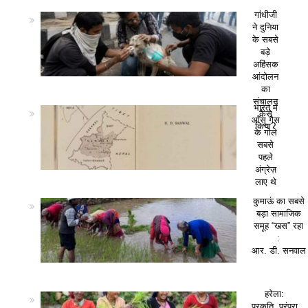
गांधीजी
ने दुनिया
के सबसे
बड़े
अहिंसक
आंदोलन
का
संचालन
भारत में
कैसे
आँसू गैस
किया?
के गोले
सबसे
पहले
अंग्रेज़
लाए थे
कुमाऊं का सबसे
बड़ा सामाजिक
समूह “खस” रहा
:
आर. डी. सनवाल
हरेला:
प्रकृति, परंपरा