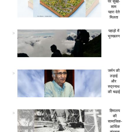
पर सुबह-
शाम
पहरा देते
मिलता
पहाड़ो में
भूस्खलन
जर्मन की
लड़ाई
और
रुद्रनाथ
की चढाई
हिमालय
की
सामाजिक-
आर्थिक
संरचना