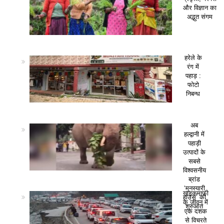
और विज्ञान का
अद्भुत संगम
हरेले के
रंग में
पहाड़ :
फोटो
निबन्ध
अब
हल्द्वानी में
पहाड़ी
उत्पादों के
सबसे
विश्वसनीय
ब्रांड
‘मुनस्यारी
खड़कमाफी
हाउस’ की
के जीवन में
शुरुआत
एक दशक
से विचरते