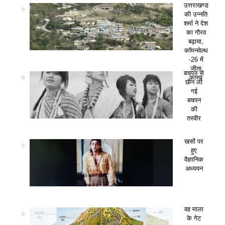
उत्तराखण्ड
की उन्नति
शर्मा ने देश
का गौरव
बढ़ाया,
कॉमनवेल्थ
-26 में
जीता
बचपन से
कांस्य
छीन ली
गई
बचपन
की
तस्वीर
खसों पर
हुए
वैज्ञानिक
अध्ययन
वह माला
के गेट