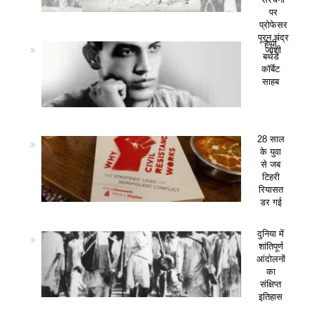
पर
प्रोफेसर
पूरन चंद्र
हैप्पी
जोशी
बर्थडे
कॉर्बेट
साहब
28 साल
के युवा
से जब
टिहरी
रियासत
डर गई
दुनिया में
शांतिपूर्ण
आंदोलनों
का
संक्षिप्त
इतिहास