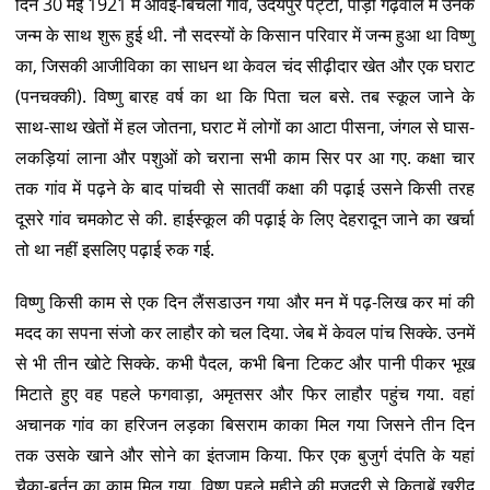
दिन 30 मई 1921 में आवई-बिचला गांव, उदयपुर पट्टी, पौड़ी गढ़वाल में उनके
जन्म के साथ शुरू हुई थी. नौ सदस्यों के किसान परिवार में जन्म हुआ था विष्णु
का, जिसकी आजीविका का साधन था केवल चंद सीढ़ीदार खेत और एक घराट
(पनचक्की). विष्णु बारह वर्ष का था कि पिता चल बसे. तब स्कूल जाने के
साथ-साथ खेतों में हल जोतना, घराट में लोगों का आटा पीसना, जंगल से घास-
लकड़ियां लाना और पशुओं को चराना सभी काम सिर पर आ गए. कक्षा चार
तक गांव में पढ़ने के बाद पांचवी से सातवीं कक्षा की पढ़ाई उसने किसी तरह
दूसरे गांव चमकोट से की. हाईस्कूल की पढ़ाई के लिए देहरादून जाने का खर्चा
तो था नहीं इसलिए पढ़ाई रुक गई.
विष्णु किसी काम से एक दिन लैंसडाउन गया और मन में पढ़-लिख कर मां की
मदद का सपना संजो कर लाहौर को चल दिया. जेब में केवल पांच सिक्के. उनमें
से भी तीन खोटे सिक्के. कभी पैदल, कभी बिना टिकट और पानी पीकर भूख
मिटाते हुए वह पहले फगवाड़ा, अमृतसर और फिर लाहौर पहुंच गया. वहां
अचानक गांव का हरिजन लड़का बिसराम काका मिल गया जिसने तीन दिन
तक उसके खाने और सोने का इंतजाम किया. फिर एक बुजुर्ग दंपति के यहां
चैका-बर्तन का काम मिल गया. विष्णु पहले महीने की मजदूरी से किताबें खरीद