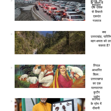
हाउस’ की
के जीवन में
शुरुआत
एक दशक
से विचरते
एकदंत
गजराज
क्या
उत्तराखंड, पारिस
वहन क्षमता को ला
सकता है?
रिंगाल
आधारित
शिल्प :
उत्तराखण्ड
का एक
परम्परागत
कुटीर
उद्योग
कानिया
के प्रेम में
दीवानी