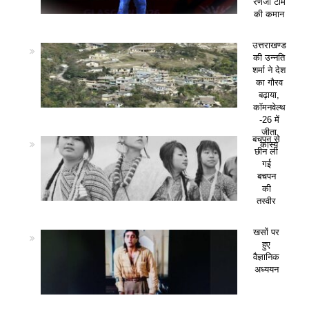
रणजी टीम
की कमान
उत्तराखण्ड
की उन्नति
शर्मा ने देश
का गौरव
बढ़ाया,
कॉमनवेल्थ
-26 में
जीता
बचपन से
कांस्य
छीन ली
गई
बचपन
की
तस्वीर
खसों पर
हुए
वैज्ञानिक
अध्ययन