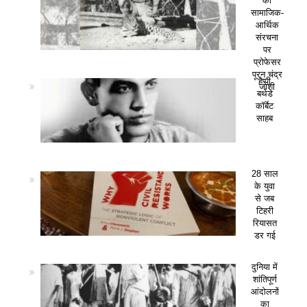
की
सामाजिक-
आर्थिक
संरचना
पर
प्रोफेसर
पूरन चंद्र
हैप्पी
जोशी
बर्थडे
कॉर्बेट
साहब
28 साल
के युवा
से जब
टिहरी
रियासत
डर गई
दुनिया में
शांतिपूर्ण
आंदोलनों
का