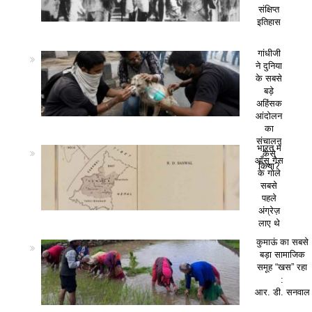
संक्षिप्त
इतिहास
गांधीजी
ने दुनिया
के सबसे
बड़े
अहिंसक
आंदोलन
का
संचालन
भारत में
कैसे
आँसू गैस
किया?
के गोले
सबसे
पहले
अंग्रेज़
लाए थे
कुमाऊं का सबसे
बड़ा सामाजिक
समूह “खस” रहा
:
आर. डी. सनवाल