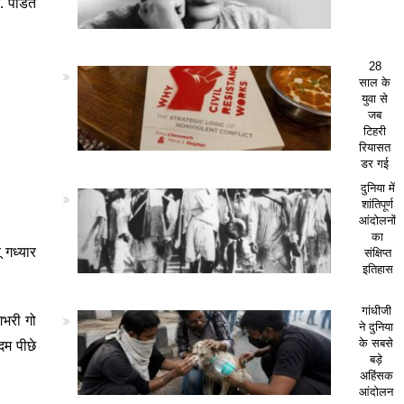
. पंडित
28
साल के
युवा से
जब
टिहरी
रियासत
डर गई
दुनिया में
शांतिपूर्ण
आंदोलनों
का
 गध्यार
संक्षिप्त
इतिहास
गांधीजी
गभरी गो
ने दुनिया
दम पीछे
के सबसे
बड़े
अहिंसक
आंदोलन