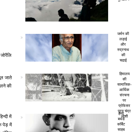
जर्मन की
लड़ाई
और
रुद्रनाथ
 जोरैलि
की
चढाई
हिमालय
ूल जाते
की
सामाजिक-
ोलने की
आर्थिक
संरचना
पर
प्रोफेसर
पूरन चंद्र
हैप्पी
्दी में
जोशी
बर्थडे
पेड़ में
कॉर्बेट
साहब