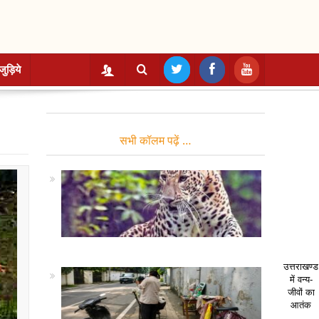
जुड़िये
सभी कॉलम पढ़ें …
उत्तराखण्ड
में वन्य-
जीवों का
आतंक