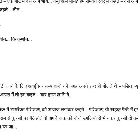
ते – एक बोट में दस आम भाय… कतु आम भाय? हम समवेत स्वर मे कहते – दस आम
म कहते – तीन…
…
 कुणीन… कि कुणीन…
ॉटी जाने के लिए आधुनिक सभ्य शब्दों की जगह अपने शब्द ही बोलते थे – पंडित् ज्यू
ना आपस में तो हम कहते – यार हगण लागि गे.
िरेक में डायरैक्ट पंडितज्यू को आवाज लगाकर कहते – पंडितज्यू यो खड़कू पैन्टै में ह
 आराम से कुरसी पर बैठे होते वो अपने नाक को दोनों उंगलियों से भीचकर कुरसी दो क
चल घर जा…