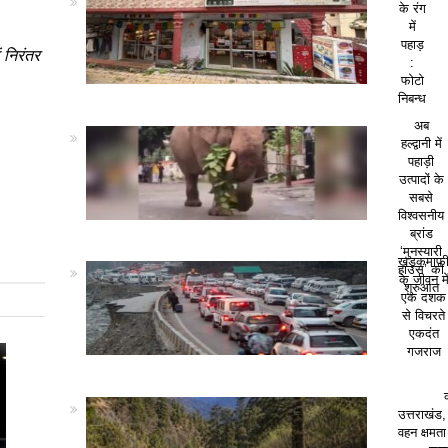
के रंग
में
पहाड़
ं निरंतर
:
फोटो
निबन्ध
अब
हल्द्वानी में
पहाड़ी
उत्पादों के
सबसे
विश्वसनीय
ब्रांड
‘मुनस्यारी
खड़कमाफ
हाउस’ की
के जीवन मे
शुरुआत
एक दशक
से विचरते
एकदंत
गजराज
उत्तराखंड,
वहन क्षमत