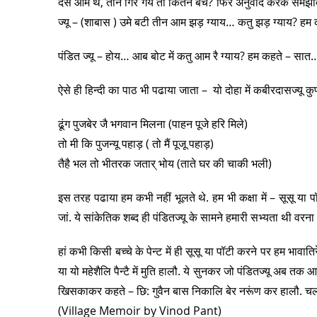
दस आम थे, तीन गिर गये तो कितने बचे? फिर अनुवाद करके समझा
ज्यू – (शाबास ) उमे बटी तीन आम झड़ ग्याय… कतु झड़ ग्याय? ह
पंडित ज्यू – होय… आब बोट में कतु आम रै ग्याय? हम कहते – सात
ऐसे ही हिन्दी का पाठ भी पढाया जाता – यो दोहा में कबीरदासज्यू
ढूंग पुजबेर जै भगवान मिलना (पाहन पूजे हरि मिले)
तो मी कि पुजन्यू पहाड़ ( तो मैं पूजू पहाड़)
तैहै भल तो भीतरक जतार् भोय (ताते घर की चाकी भली)
इस तरह पढाया हम कभी नहीं भूलते थे. हम भी कक्षा में – सूसू या प
जां. ये सांकेतिक शब्द ही पंडितज्यू के सामने हमारी सभ्यता थी वर
हां कभी किसी बच्चे के पेन्ट में ही सूसू या पॉटी करने पर हम भावात
या यो महेशैलि पैन्टै में मुति हालौ. ये सुनकर जो पंडितज्यू अब तक
खिसकाकर कहते – छि: गुवैन बास निकालि बेर नरूंण कर हालौ. 
(Village Memoir by Vinod Pant)