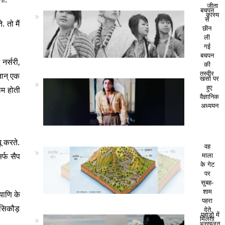
जीता
बचपन
कांस्य
से
 तो मैं
छीन
ली
गई
बचपन
नर्सरी,
की
तस्वीर
नान् एक
खसों पर
हुए
लम होती
वैज्ञानिक
अध्ययन
ू करते.
वह
िर्फ सैप
माला
के गेट
पर
सुबह-
शाम
याणि के
पहरा
 सिकौड़
देते
पहाड़ो में
मिलता
भूस्खलन