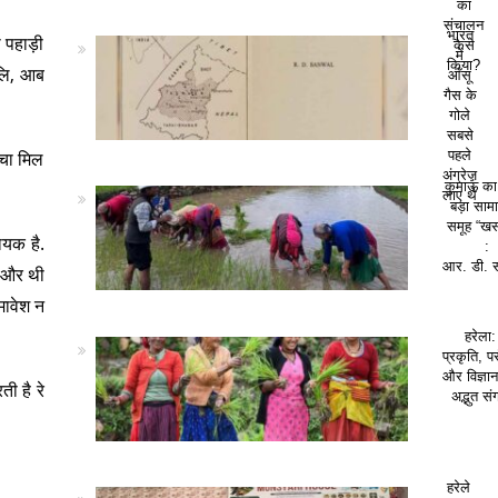
का
संचालन
भारत
 पहाड़ी
कैसे
में
किया?
ैलि, आब
आँसू
गैस के
गोले
सबसे
्चा मिल
पहले
अंग्रेज़
कुमाऊं क
लाए थे
बड़ा सा
समूह “खस
ायक है.
:
आर. डी. 
ि और थी
मावेश न
हरेला:
प्रकृति, पर
और विज्ञा
ी है रे
अद्भुत सं
हरेले