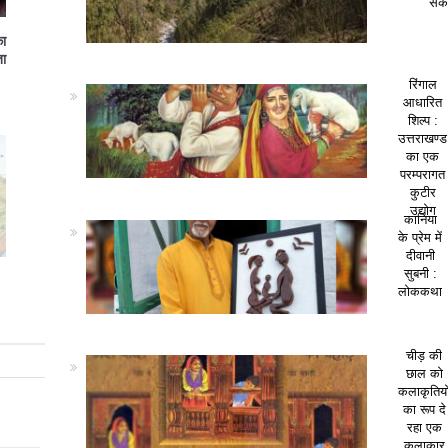
सकत
का
ा
रिंगाल
आधारित
शिल्प :
उत्तराखण्ड
का एक
परम्परागत
कुटीर
उद्योग
कानिया
के प्रेम में
दीवानी
सुबनी :
लोककथा
चीड़ की
छाल को
कलाकृतियो
का रूप दे
रहा एक
कलाकार