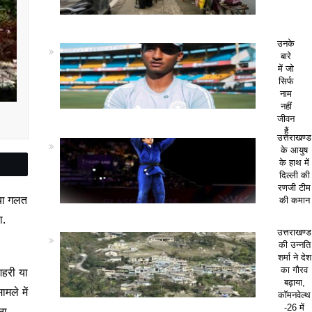
उनके
बारे
में जो
सिर्फ
नाम
नहीं
जीवन
हैं
उत्तराखण्ड
के आयुष
के हाथ में
दिल्ली की
रणजी टीम
 या गलत
की कमान
ा.
उत्तराखण्ड
की उन्नति
शर्मा ने देश
का गौरव
शहरी या
बढ़ाया,
ामले में
कॉमनवेल्थ
-26 में
ना.