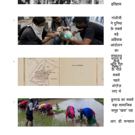
इतिहास
गांधीजी
ने दुनिया
के सबसे
बड़े
अहिंसक
आंदोलन
का
संचालन
भारत में
कैसे
आँसू गैस
किया?
के गोले
सबसे
पहले
अंग्रेज़
लाए थे
कुमाऊं का सबसे
बड़ा सामाजिक
समूह “खस” रहा
:
आर. डी. सनवाल