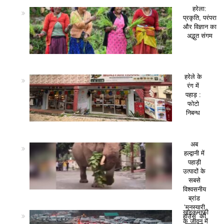
हरेला:
प्रकृति, परंपरा
और विज्ञान का
अद्भुत संगम
हरेले के
रंग में
पहाड़ :
फोटो
निबन्ध
अब
हल्द्वानी में
पहाड़ी
उत्पादों के
सबसे
विश्वसनीय
ब्रांड
‘मुनस्यारी
खड़कमाफी
हाउस’ की
के जीवन में