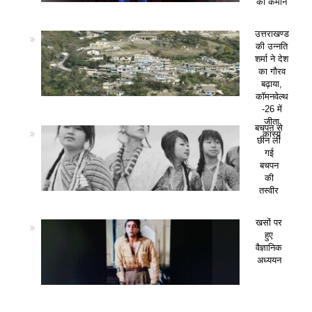
की कमान
उत्तराखण्ड
की उन्नति
शर्मा ने देश
का गौरव
बढ़ाया,
कॉमनवेल्थ
-26 में
जीता
बचपन से
कांस्य
छीन ली
गई
बचपन
की
तस्वीर
खसों पर
हुए
वैज्ञानिक
अध्ययन