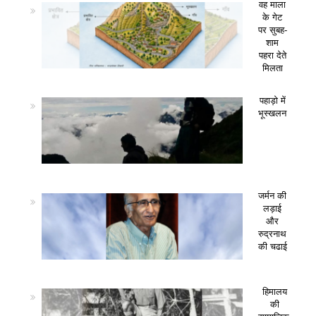
वह माला
के गेट
पर सुबह-
शाम
पहरा देते
मिलता
पहाड़ो में
भूस्खलन
जर्मन की
लड़ाई
और
रुद्रनाथ
की चढाई
हिमालय
की