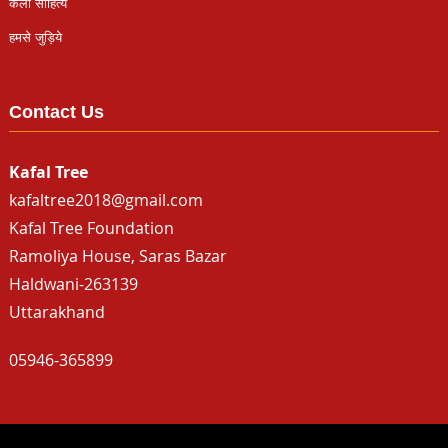
कला साहित्य
हमसे जुड़िये
Contact Us
Kafal Tree
kafaltree2018@gmail.com
Kafal Tree Foundation
Ramoliya House, Saras Bazar
Haldwani-263139
Uttarakhand
05946-365899