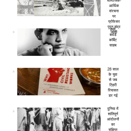
सामाजिक-
आर्थिक
संरचना
पर
प्रोफेसर
पूरन चंद्र
हैप्पी
जोशी
बर्थडे
कॉर्बेट
साहब
28 साल
के युवा
से जब
टिहरी
रियासत
डर गई
दुनिया में
शांतिपूर्ण
आंदोलनों
का
संक्षिप्त