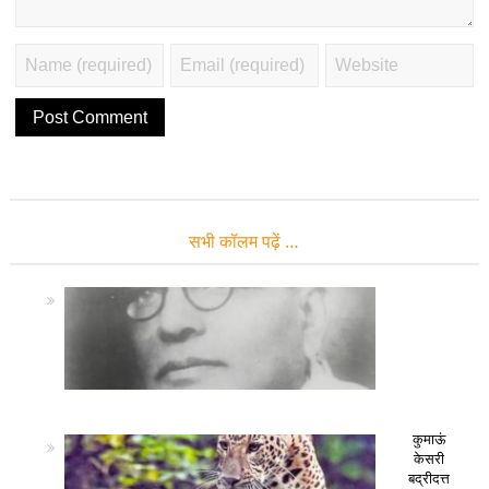
सभी कॉलम पढ़ें …
कुमाऊं
केसरी
बद्रीदत्त