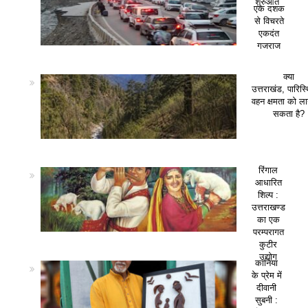
शुरुआत
एक दशक
से विचरते
एकदंत
गजराज
क्या
उत्तराखंड, पारिस
वहन क्षमता को ला
सकता है?
रिंगाल
आधारित
शिल्प :
उत्तराखण्ड
का एक
परम्परागत
कुटीर
उद्योग
कानिया
के प्रेम में
दीवानी
सुबनी :