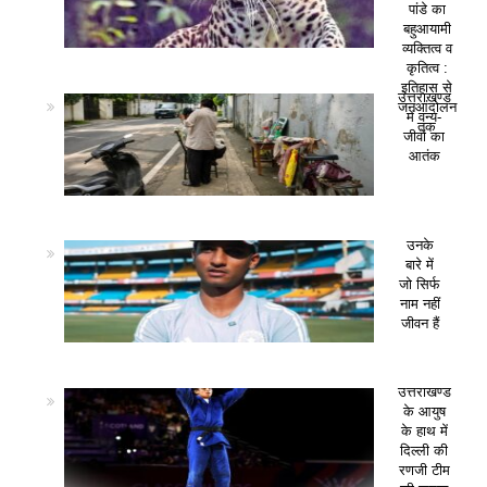
पांडे का
बहुआयामी
व्यक्तित्व व
कृतित्व :
इतिहास से
उत्तराखण्ड
जनआंदोलन
में वन्य-
तक
जीवों का
आतंक
उनके
बारे में
जो सिर्फ
नाम नहीं
जीवन हैं
उत्तराखण्ड
के आयुष
के हाथ में
दिल्ली की
रणजी टीम