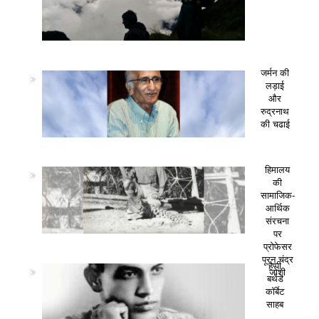
जर्मन की
लड़ाई
और
रुद्रनाथ
की चढाई
हिमालय
की
सामाजिक-
आर्थिक
संरचना
पर
प्रोफेसर
पूरन चंद्र
हैप्पी
जोशी
बर्थडे
कॉर्बेट
साहब