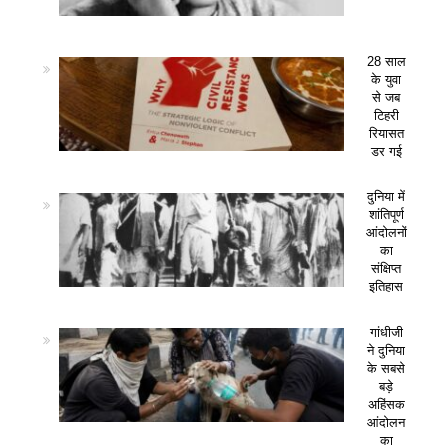
28 साल
के युवा
से जब
टिहरी
रियासत
डर गई
दुनिया में
शांतिपूर्ण
आंदोलनों
का
संक्षिप्त
इतिहास
गांधीजी
ने दुनिया
के सबसे
बड़े
अहिंसक
आंदोलन
का