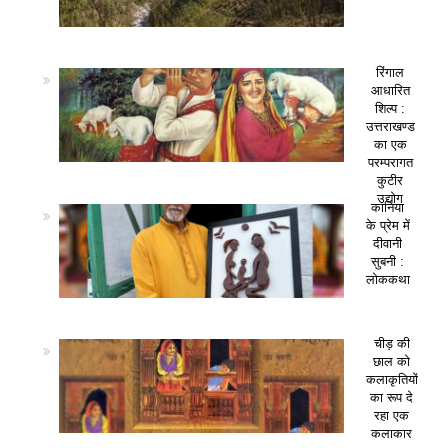
रिंगाल
आधारित
शिल्प :
उत्तराखण्ड
का एक
परम्परागत
कुटीर
उद्योग
कानिया
के प्रेम में
दीवानी
सुबनी :
लोककथा
चीड़ की
छाल को
कलाकृतियों
का रूप दे
रहा एक
कलाकार