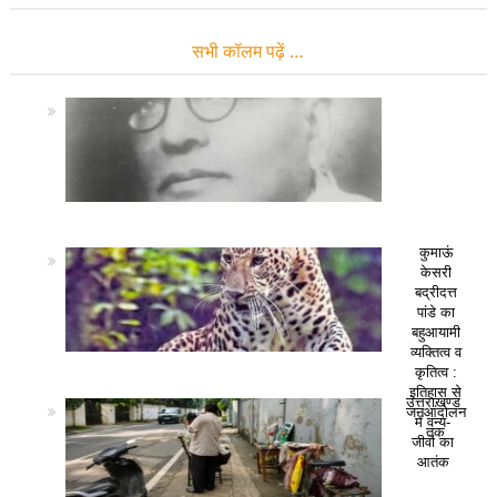
सभी कॉलम पढ़ें …
कुमाऊं
केसरी
बद्रीदत्त
पांडे का
बहुआयामी
व्यक्तित्व व
कृतित्व :
इतिहास से
उत्तराखण्ड
जनआंदोलन
में वन्य-
तक
जीवों का
आतंक