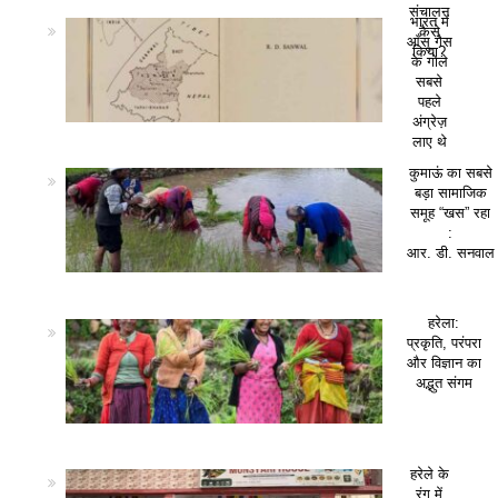
संचालन
भारत में
कैसे
आँसू गैस
किया?
के गोले
सबसे
पहले
अंग्रेज़
लाए थे
कुमाऊं का सबसे
बड़ा सामाजिक
समूह “खस” रहा
:
आर. डी. सनवाल
हरेला:
प्रकृति, परंपरा
और विज्ञान का
अद्भुत संगम
हरेले के
रंग में