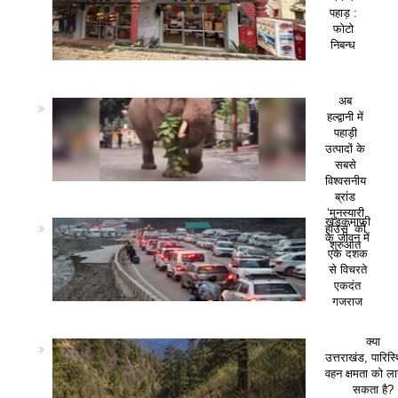
पहाड़ :
फोटो
निबन्ध
अब
हल्द्वानी में
पहाड़ी
उत्पादों के
सबसे
विश्वसनीय
ब्रांड
‘मुनस्यारी
खड़कमाफी
हाउस’ की
के जीवन में
शुरुआत
एक दशक
से विचरते
एकदंत
गजराज
क्या
उत्तराखंड, पारिस
वहन क्षमता को ला
सकता है?