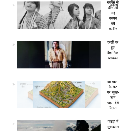
बचपन से
कांस्य
छीन ली
गई
बचपन
की
तस्वीर
खसों पर
हुए
वैज्ञानिक
अध्ययन
वह माला
के गेट
पर सुबह-
शाम
पहरा देते
मिलता
पहाड़ो में
भूस्खलन