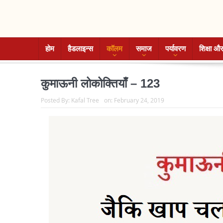
होम
हैडलाइन्स
कॉलम
समाज
पर्यावरण
शिक्षा और
कुमाऊनी लोकोक्तियाँ – 123
Posted By:
Kafal Tree
on:
February 24, 2019