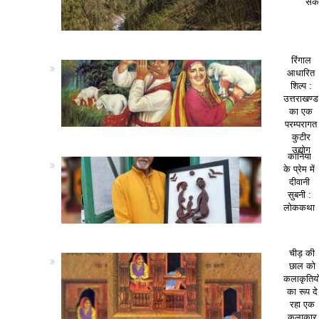
सकत
रिंगाल
आधारित
शिल्प :
उत्तराखण्ड
का एक
परम्परागत
कुटीर
उद्योग
कानिया
के प्रेम में
दीवानी
सुबनी :
लोककथा
चीड़ की
छाल को
कलाकृतियो
का रूप दे
रहा एक
कलाकार