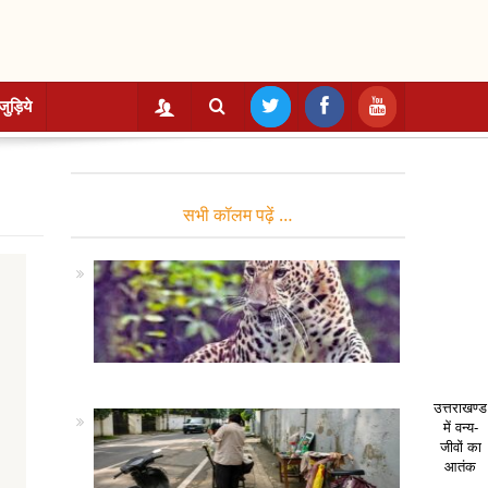
जुड़िये
सभी कॉलम पढ़ें …
उत्तराखण्ड
में वन्य-
जीवों का
आतंक