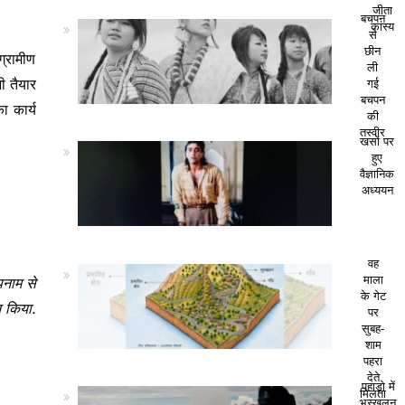
जीता
बचपन
कांस्य
से
छीन
ग्रामीण
ली
ी तैयार
गई
बचपन
ा कार्य
की
तस्वीर
खसों पर
हुए
वैज्ञानिक
अध्ययन
वह
पनाम से
माला
के गेट
न किया.
पर
सुबह-
शाम
पहरा
देते
पहाड़ो में
मिलता
भूस्खलन