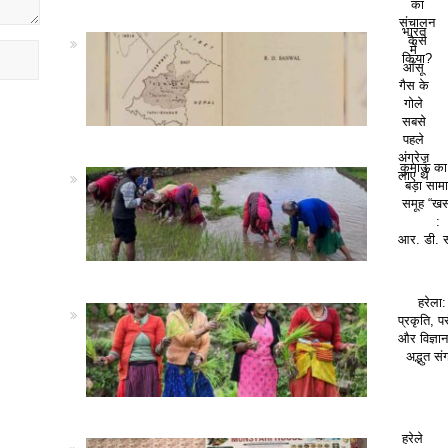
का
संचालन
भारत
कैसे
में
किया?
आँसू
गैस के
गोले
सबसे
पहले
अंग्रेज़
कुमाऊं क
लाए थे
बड़ा सा
समूह “खस
:
आर. डी. 
हरेला:
प्रकृति, पर
और विज्ञा
अद्भुत सं
हरेले