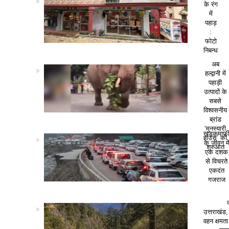
के रंग
में
पहाड़
:
फोटो
निबन्ध
अब
हल्द्वानी में
पहाड़ी
उत्पादों के
सबसे
विश्वसनीय
ब्रांड
‘मुनस्यारी
खड़कमाफ
हाउस’ की
के जीवन मे
शुरुआत
एक दशक
से विचरते
एकदंत
गजराज
उत्तराखंड,
वहन क्षमत