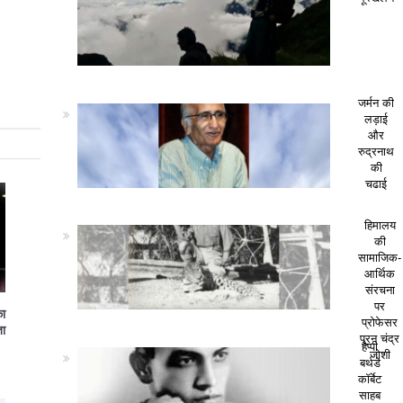
जर्मन की
लड़ाई
और
रुद्रनाथ
की
चढाई
हिमालय
की
सामाजिक-
आर्थिक
संरचना
पर
का
प्रोफेसर
ा
पूरन चंद्र
हैप्पी
जोशी
बर्थडे
कॉर्बेट
साहब