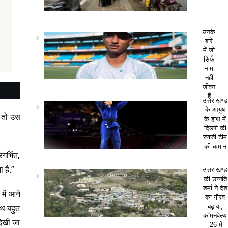
उनके
बारे
में जो
सिर्फ
नाम
नहीं
जीवन
हैं
उत्तराखण्ड
के आयुष
ए तो उस
के हाथ में
दिल्ली की
रणजी टीम
की कमान
गर्भित,
 है.”
उत्तराखण्ड
की उन्नति
शर्मा ने देश
ें आने
का गौरव
बढ़ाया,
ाथ बहुत
कॉमनवेल्थ
देखी जा
-26 में