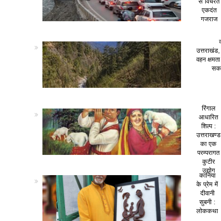
से विचरते
एकदंत
गजराज
उत्तराखंड,
वहन क्षमत
सकत
रिंगाल
आधारित
शिल्प :
उत्तराखण्ड
का एक
परम्परागत
कुटीर
उद्योग
कानिया
के प्रेम में
दीवानी
सुबनी :
लोककथा