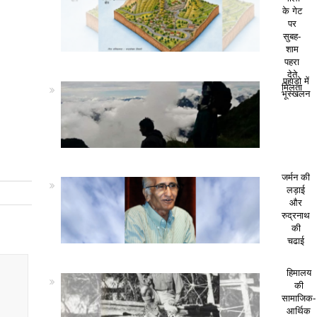
के गेट
पर
सुबह-
शाम
पहरा
देते
पहाड़ो में
मिलता
भूस्खलन
जर्मन की
लड़ाई
और
रुद्रनाथ
की
चढाई
हिमालय
की
सामाजिक-
आर्थिक