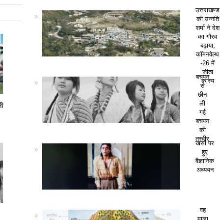
उत्तराखण्ड
की उन्नति
शर्मा ने देश
का गौरव
बढ़ाया,
कॉमनवेल्थ
-26 में
जीता
बचपन
कांस्य
से
छीन
ली
ली
गई
बचपन
की
तस्वीर
खसों पर
हुए
वैज्ञानिक
अध्ययन
वह
माला