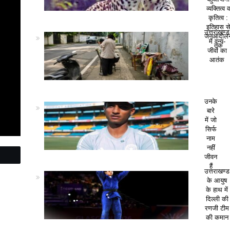
व्यक्तित्व 
कृतित्व :
इतिहास स
उत्तराखण्ड
जनआंदोल
में वन्य-
तक
जीवों का
आतंक
उनके
बारे
में जो
सिर्फ
नाम
नहीं
जीवन
हैं
उत्तराखण्ड
के आयुष
के हाथ में
दिल्ली की
रणजी टीम
की कमान