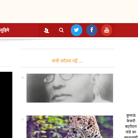
जुड़िये
सभी कॉलम पढ़ें …
कुमाऊं
केसरी
बद्रीदत्त
पांडे का
बहुआयामी