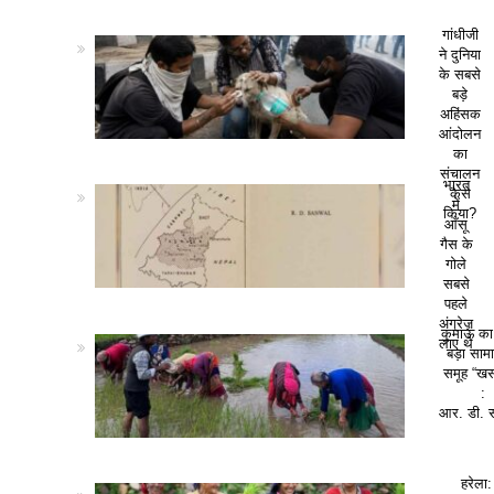
गांधीजी
ने दुनिया
के सबसे
बड़े
अहिंसक
आंदोलन
का
संचालन
भारत
कैसे
में
किया?
आँसू
गैस के
गोले
सबसे
पहले
अंग्रेज़
कुमाऊं क
लाए थे
बड़ा सा
समूह “खस
:
आर. डी. 
हरेला: