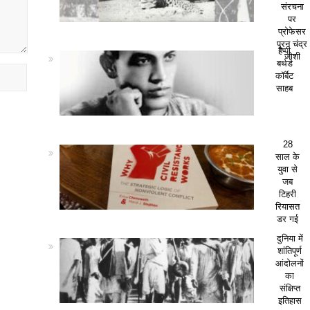
संरचना
पर
प्रोफेसर
पूरन चंद्र
हैप्पी
जोशी
बर्थडे
कॉर्बेट
साहब
28
साल के
युवा से
जब
टिहरी
रियासत
डर गई
दुनिया में
शांतिपूर्ण
आंदोलनों
का
संक्षिप्त
इतिहास