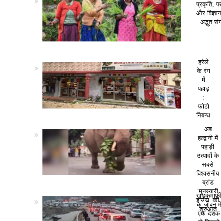
प्रकृति, पर
और विज्ञा
अद्भुत सं
हरेले
के रंग
में
पहाड़
:
फोटो
निबन्ध
अब
हल्द्वानी में
पहाड़ी
उत्पादों के
सबसे
विश्वसनीय
ब्रांड
‘मुनस्यारी
खड़कमाफ
हाउस’ की
के जीवन मे
शुरुआत
एक दशक