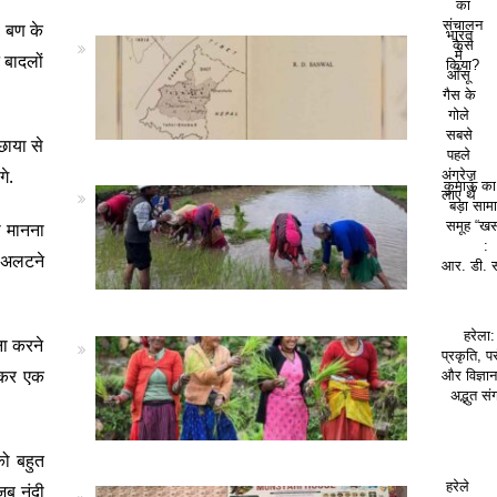
का
संचालन
. बण के
भारत
कैसे
में
 बादलों
किया?
आँसू
गैस के
गोले
सबसे
छाया से
पहले
गे.
अंग्रेज़
कुमाऊं क
लाए थे
बड़ा सा
समूह “खस
ा मानना
:
े अलटने
आर. डी. 
हरेला:
ना करने
प्रकृति, पर
फ कर एक
और विज्ञा
अद्भुत सं
को बहुत
हरेले
जब नंदी