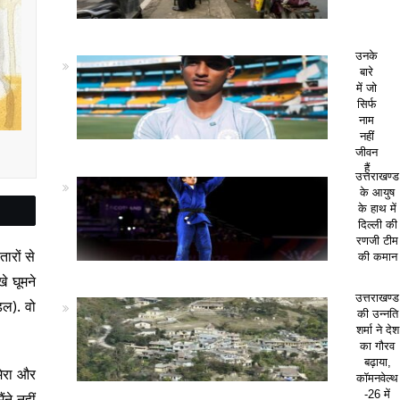
उनके
बारे
में जो
सिर्फ
नाम
नहीं
जीवन
हैं
उत्तराखण्ड
के आयुष
के हाथ में
दिल्ली की
रणजी टीम
ारों से
की कमान
े घूमने
उत्तराखण्ड
डल). वो
की उन्नति
शर्मा ने देश
का गौरव
बढ़ाया,
मेरा और
कॉमनवेल्थ
-26 में
ने नहीं