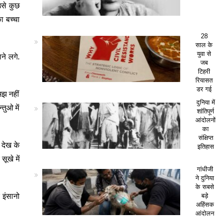
से कुछ
ा बच्चा
28
साल के
युवा से
ने लगे.
जब
टिहरी
रियासत
डर गई
मझ नहीं
दुनिया में
तुओ में
शांतिपूर्ण
आंदोलनों
का
संक्षिप्त
 देख के
इतिहास
ूखे में
गांधीजी
ने दुनिया
के सबसे
 इंसानो
बड़े
अहिंसक
आंदोलन