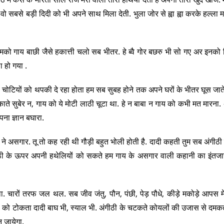
ो सबसे बड़ी दिदी को भी अपने साथ मिला देती. भुला जोर से ह्वा ह्वा करके हल्ला म
को गाय बाछी जैसे हकात्ती चलो सब भीतर. हे ब्वै गोर बछरु भी सो गए अर इनको
ा हो गया .
की चोटियों को थपकी दे रहा होता हम सब सुबह होने तक अपने घरों के भीतर घूस जात
हंकाते सुबेर न, गाय को ये मोटी लाठी चूटा था. हे न बाबा न गाय को कभी मत मारना
ना ज्ञान बघारा.
य ने असगार. तू तो कह रही थी गौड़ी बहुत भोली होती है. दादी कहती तुम सब अंगीठी
 अंगीठी के ऊपर अपनी हथेलियों को सकते हम गाय के असगार वाली कहानी का इंतज
ा. चारों तरफ जल थल. सब जीव जंतु, पौन, पंछी, पेड़ पौधे, कीड़े मकोड़े आपस मे
ादी को टोकता दादी बाघ भी, स्याल भी. अंगीठी के चटकते कोयलों की उजास से दमकते
न जायेगा.