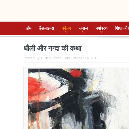
होम
हैडलाइन्स
कॉलम
समाज
पर्यावरण
शिक्षा और
धौली और नन्दा की कथा
Posted By:
Girish Lohani
on:
October 14, 2018