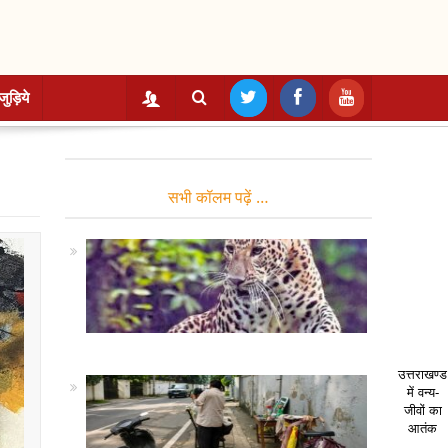
जुड़िये
सभी कॉलम पढ़ें …
उत्तराखण्ड
में वन्य-
जीवों का
आतंक