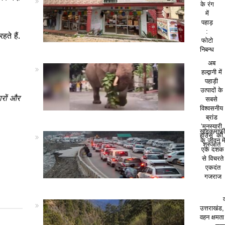
के रंग
में
पहाड़
:
ते हैं.
फोटो
निबन्ध
अब
हल्द्वानी में
पहाड़ी
उत्पादों के
ारों और
सबसे
विश्वसनीय
ब्रांड
‘मुनस्यारी
खड़कमाफ
हाउस’ की
के जीवन मे
शुरुआत
एक दशक
से विचरते
एकदंत
गजराज
उत्तराखंड,
वहन क्षमत