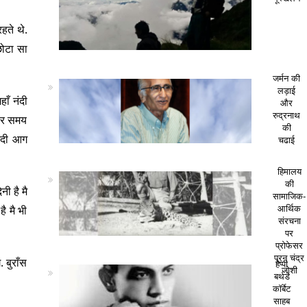
हते थे.
छोटा सा
जर्मन की
लड़ाई
ाँ नंदी
और
रुद्रनाथ
 हर समय
की
नंदी आग
चढाई
हिमालय
की
ी है मै
सामाजिक-
ै मै भी
आर्थिक
संरचना
पर
प्रोफेसर
पूरन चंद्र
 बुराँस
हैप्पी
जोशी
बर्थडे
कॉर्बेट
साहब