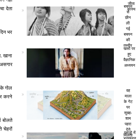
जीता
बचपन
चा देता
कांस्य
से
छीन
ली
गई
 दिन भर
बचपन
की
तस्वीर
खसों पर
हुए
े. खाना
वैज्ञानिक
. असगार
अध्ययन
 के गोल
वह
ार करने
माला
के गेट
पर
सुबह-
शाम
ं बोलते
पहरा
 चेहरों
देते
पहाड़ो में
मिलता
भूस्खलन