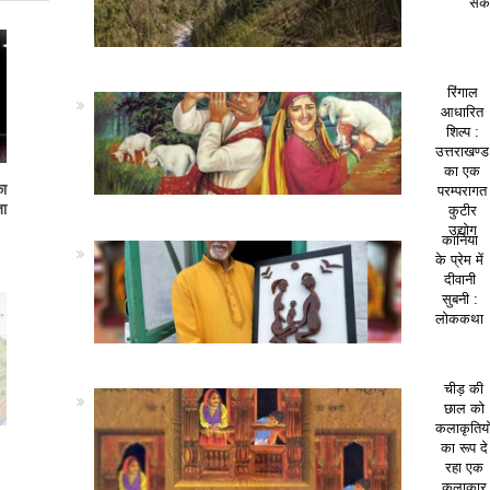
सकत
रिंगाल
आधारित
शिल्प :
उत्तराखण्ड
का एक
का
परम्परागत
ा
कुटीर
उद्योग
कानिया
के प्रेम में
दीवानी
सुबनी :
लोककथा
चीड़ की
छाल को
कलाकृतियो
का रूप दे
रहा एक
कलाकार