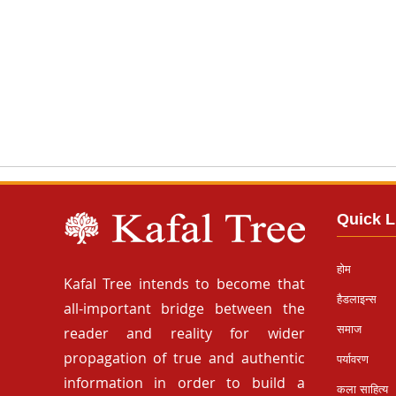
Quick L
होम
Kafal Tree intends to become that
हैडलाइन्स
all-important bridge between the
समाज
reader and reality for wider
propagation of true and authentic
पर्यावरण
information in order to build a
कला साहित्य