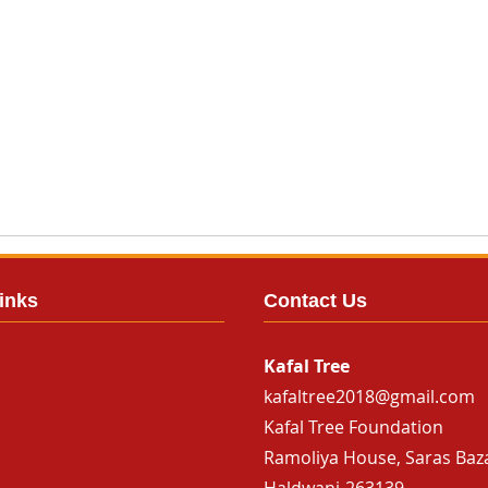
inks
Contact Us
Kafal Tree
kafaltree2018@gmail.com
Kafal Tree Foundation
Ramoliya House, Saras Baz