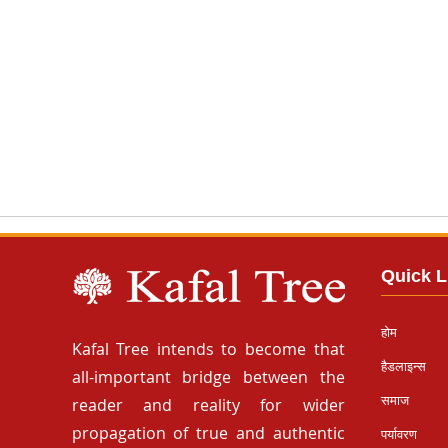
Quick L
होम
Kafal Tree intends to become that
हैडलाइन्स
all-important bridge between the
समाज
reader and reality for wider
propagation of true and authentic
पर्यावरण