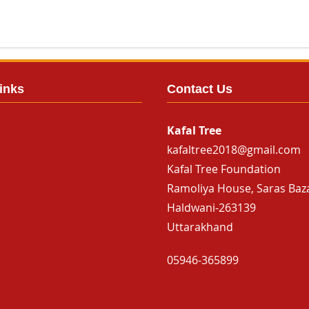
inks
Contact Us
Kafal Tree
kafaltree2018@gmail.com
Kafal Tree Foundation
Ramoliya House, Saras Baz
Haldwani-263139
Uttarakhand
05946-365899