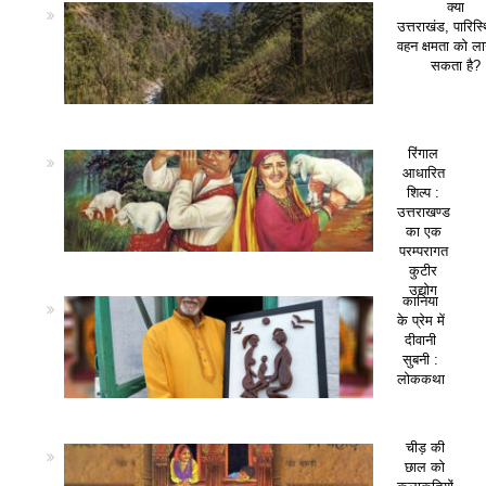
क्या
उत्तराखंड, पारिस
वहन क्षमता को ला
सकता है?
रिंगाल
आधारित
शिल्प :
उत्तराखण्ड
का एक
परम्परागत
कुटीर
उद्योग
कानिया
के प्रेम में
दीवानी
सुबनी :
लोककथा
चीड़ की
छाल को