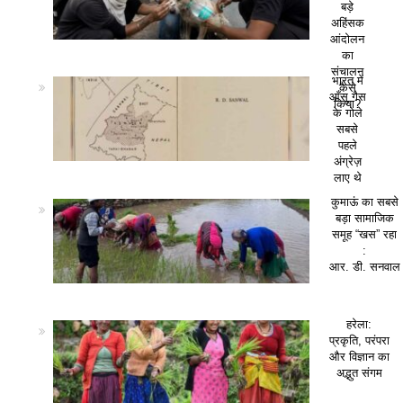
बड़े
अहिंसक
आंदोलन
का
संचालन
भारत में
कैसे
आँसू गैस
किया?
के गोले
सबसे
पहले
अंग्रेज़
लाए थे
कुमाऊं का सबसे
बड़ा सामाजिक
समूह “खस” रहा
:
आर. डी. सनवाल
हरेला:
प्रकृति, परंपरा
और विज्ञान का
अद्भुत संगम