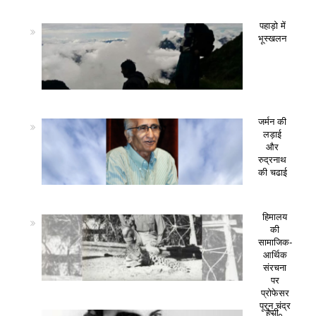
पहाड़ो में
भूस्खलन
जर्मन की
लड़ाई
और
रुद्रनाथ
की चढाई
हिमालय
की
सामाजिक-
आर्थिक
संरचना
पर
प्रोफेसर
पूरन चंद्र
हैप्पी