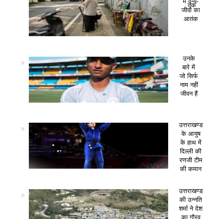
में वन्य-
तक
जीवों का
आतंक
उनके
बारे में
जो सिर्फ
नाम नहीं
जीवन हैं
उत्तराखण्ड
के आयुष
के हाथ में
दिल्ली की
रणजी टीम
की कमान
उत्तराखण्ड
की उन्नति
शर्मा ने देश
का गौरव