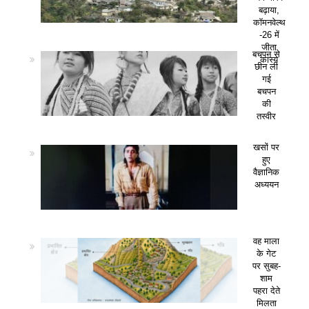
बढ़ाया,
कॉमनवेल्थ
-26 में
जीता
बचपन से
कांस्य
छीन ली
गई
बचपन
की
तस्वीर
खसों पर
हुए
वैज्ञानिक
अध्ययन
वह माला
के गेट
पर सुबह-
शाम
पहरा देते
मिलता