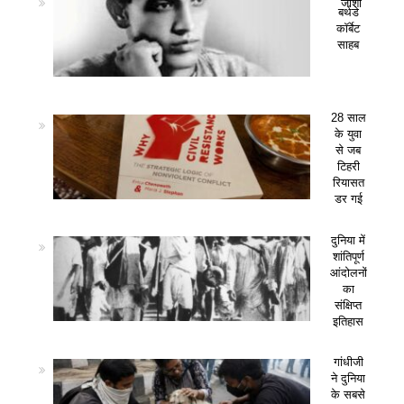
जोशी
बर्थडे
कॉर्बेट
साहब
28 साल
के युवा
से जब
टिहरी
रियासत
डर गई
दुनिया में
शांतिपूर्ण
आंदोलनों
का
संक्षिप्त
इतिहास
गांधीजी
ने दुनिया
के सबसे