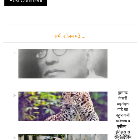
सभी कॉलम पढ़ें …
कुमाऊं
केसरी
बद्रीदत्त
पांडे का
बहुआयामी
व्यक्तित्व व
कृतित्व :
इतिहास से
उत्तराखण्ड
जनआंदोलन