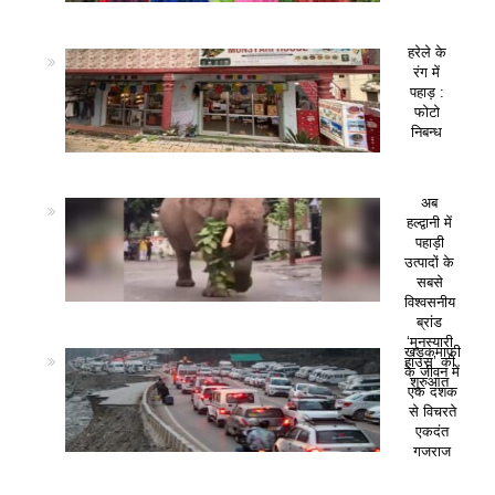
हरेले के
रंग में
पहाड़ :
फोटो
निबन्ध
अब
हल्द्वानी में
पहाड़ी
उत्पादों के
सबसे
विश्वसनीय
ब्रांड
‘मुनस्यारी
खड़कमाफी
हाउस’ की
के जीवन में
शुरुआत
एक दशक
से विचरते
एकदंत
गजराज