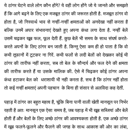
ये ठांगर घेटने वाले लोग कौन होंगे? ये वही लोग होंगे जो ये जानते और समझते
हैं कि आगे बढ़ने के लिए एक मजबूत ठांगर की जरूरत होती है. मजबूत ठांगर वो
होता है, जो निस्वार्थ भाव से नन्हीं-नन्हीं क्षमताओं को अनदेखा नहीं करता है
बल्कि उनमें अपार संभावनाएं देखते हुए अपना कंधा लगा देता है. नन्हीं बेलें
उसमें चढ़कर खूब फल, फूल देती हैं. कुछ बेलें भी समय के साथ संघर्ष करते-
करते अपनों के लिए ठांगर बन जाती है. किन्तु ऐसा कम ही हो पाता है कि वो
कभी तूफानों में टूटकर ना गिरें. कभी फलों से लदी बेलों को देखकर कोई भी
ठांगर की तारीफ नहीं करता, सब तो बेल के सौन्दर्य और फल देने की क्षमता
की तारीफ करते हैं या उसके मालिक की. ऐसे में चिढ़कर कोई ठांगर अपना
कंधा हटाकर बेल को धराशायी भी नही करता है. सच है कि ठांगर नहीं होता
तो कई नन्हीं क्षमताएं अपनी पहचान के बिना ही संसार से अलविदा कह देतीं.
पहाड़ में ठांगर का बहुत महत्व है, चूंकि बिना पानी वाली खेती मानसून पर निर्भर
रहती है अतः मानसून एक ऐसा समय है, जब पहाड़ में भी खूब सब्जियां और बेलें
होती हैं और बेलों के लिए अच्छे ठांगर की आवश्यकता होती है. एक अच्छे ठांगर
में खूब फलने-फूलने और फैलने की जगह के साथ आकाश की ओर का लंबा,