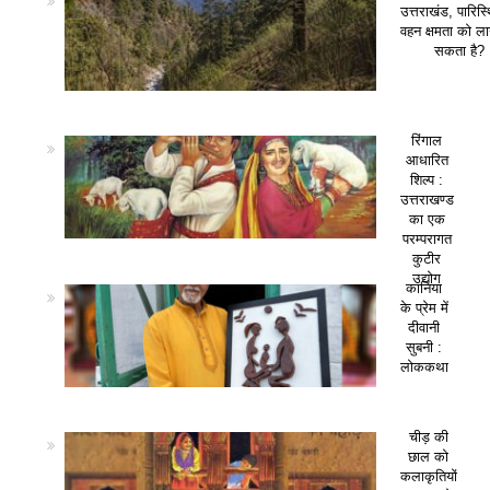
उत्तराखंड, पारिस
वहन क्षमता को ला
सकता है?
रिंगाल
आधारित
शिल्प :
उत्तराखण्ड
का एक
परम्परागत
कुटीर
उद्योग
कानिया
के प्रेम में
दीवानी
सुबनी :
लोककथा
चीड़ की
छाल को
कलाकृतियों