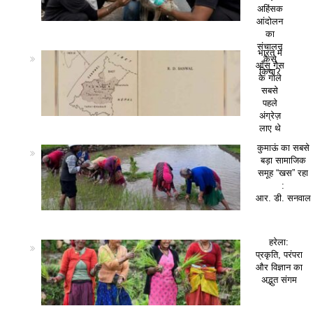
अहिंसक
आंदोलन
का
संचालन
भारत में
कैसे
आँसू गैस
किया?
के गोले
सबसे
पहले
अंग्रेज़
लाए थे
कुमाऊं का सबसे
बड़ा सामाजिक
समूह “खस” रहा
:
आर. डी. सनवाल
हरेला:
प्रकृति, परंपरा
और विज्ञान का
अद्भुत संगम