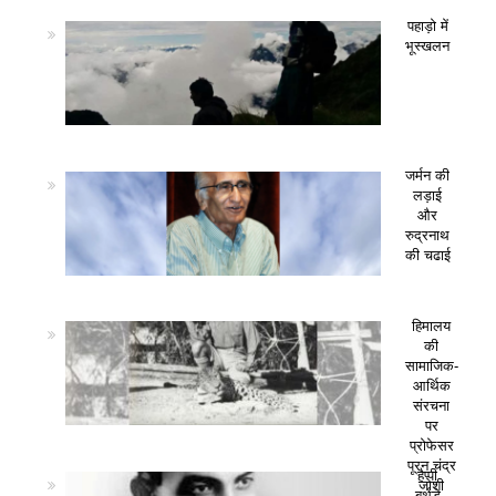
पहाड़ो में
भूस्खलन
जर्मन की
लड़ाई
और
रुद्रनाथ
की चढाई
हिमालय
की
सामाजिक-
आर्थिक
संरचना
पर
प्रोफेसर
पूरन चंद्र
हैप्पी
जोशी
बर्थडे