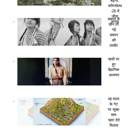
बढ़ाया,
कॉमनवेल्थ
-26 में
जीता
बचपन से
कांस्य
छीन ली
गई
बचपन
की
तस्वीर
खसों पर
हुए
वैज्ञानिक
अध्ययन
वह माला
के गेट
पर सुबह-
शाम
पहरा देते
मिलता