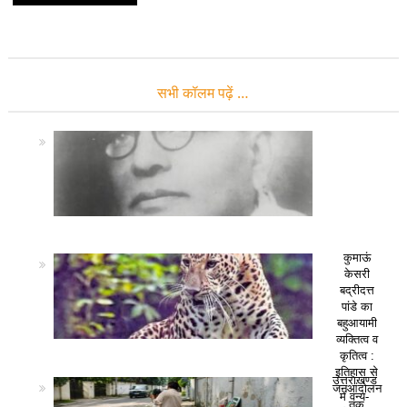
सभी कॉलम पढ़ें …
कुमाऊं
केसरी
बद्रीदत्त
पांडे का
बहुआयामी
व्यक्तित्व व
कृतित्व :
इतिहास से
उत्तराखण्ड
जनआंदोलन
में वन्य-
तक