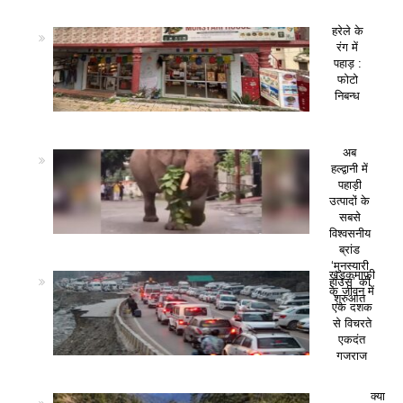
हरेले के
रंग में
पहाड़ :
फोटो
निबन्ध
अब
हल्द्वानी में
पहाड़ी
उत्पादों के
सबसे
विश्वसनीय
ब्रांड
‘मुनस्यारी
खड़कमाफी
हाउस’ की
के जीवन में
शुरुआत
एक दशक
से विचरते
एकदंत
गजराज
क्या