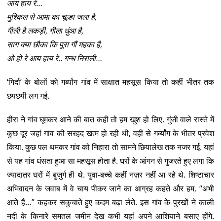
आय हाय रे…
मुश्किल से आमा का चूल्हा जला है,
गीली है लकड़ी, गीला धुंआ है,
साग क्या छौका कि पूरा गौं महका है,
ओ हो रे आय हाय रे.. गन्ध निराली…
‘गिर्दा’ के बोलों को गर्ब्यांग गांव में साक्षात महसूस किया तो कहीं भीतर तक
छपछपी लग गई.
हीरा ने गांव घूमकर आने की बात कही तो हम खुश हो लिए. गुंजी वाले रास्ते में
कुछ दूर जहां गांव की सरहद खत्म हो रही थी, वहीं से गर्ब्यांग के भीतर प्रवेश
किया. कुछ पल थमकर गांव को निहारा तो सामने छियालेख तक नजर गई. यहां
से यह गांव धंसता हुआ सा महसूस होता है. घरों के आंगन से गुजरते हुए लगा कि
ज्यादातर घरों में बुजुर्ग ही थे. युवा-बच्चे कहीं नज़र नहीं आ रहे थे. शिष्टाचार
अभिवादन के जवाब में वे चाय पीकर जाने का आग्रह कहते और हम, “अभी
आते हैं…” कहकर सकुचाते हुए कदम बढ़ा लेते. इस गांव के पुरखों ने काली
नदी के किनारे समतल जमीन देख कभी यहां अपने आशियाने बसाए होंगे.