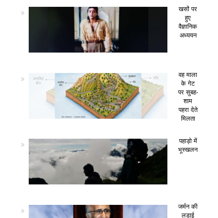
खसों पर
हुए
वैज्ञानिक
अध्ययन
वह माला
के गेट
पर सुबह-
शाम
पहरा देते
मिलता
पहाड़ो में
भूस्खलन
जर्मन की
लड़ाई