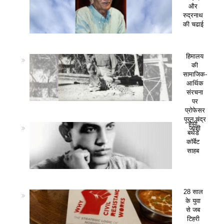
और
रुद्रनाथ
की चढाई
हिमालय
की
सामाजिक-
आर्थिक
संरचना
पर
प्रोफेसर
पूरन चंद्र
हैप्पी
जोशी
बर्थडे
कॉर्बेट
साहब
28 साल
के युवा
से जब
टिहरी