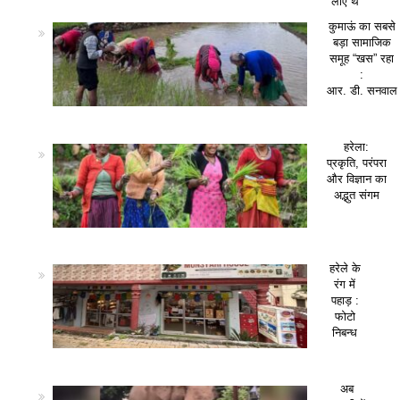
लाए थे
कुमाऊं का सबसे
बड़ा सामाजिक
समूह “खस” रहा
:
आर. डी. सनवाल
हरेला:
प्रकृति, परंपरा
और विज्ञान का
अद्भुत संगम
हरेले के
रंग में
पहाड़ :
फोटो
निबन्ध
अब