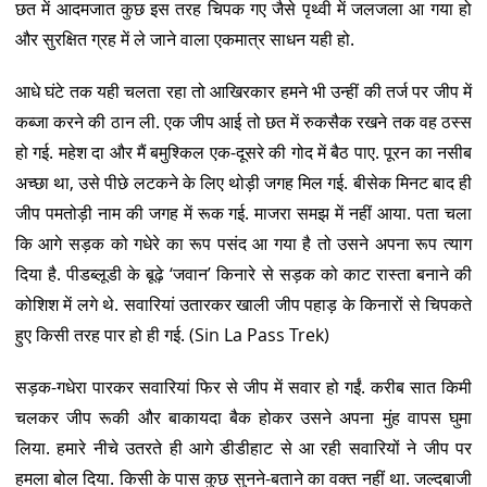
छत में आदमजात कुछ इस तरह चिपक गए जैसे पृथ्वी में जलजला आ गया हो
और सुरक्षित ग्रह में ले जाने वाला एकमात्र साधन यही हो.
आधे घंटे तक यही चलता रहा तो आखिरकार हमने भी उन्हीं की तर्ज पर जीप में
कब्जा करने की ठान ली. एक जीप आई तो छत में रुकसैक रखने तक वह ठस्स
हो गई. महेश दा और मैं बमुश्किल एक-दूसरे की गोद में बैठ पाए. पूरन का नसीब
अच्छा था, उसे पीछे लटकने के लिए थोड़ी जगह मिल गई. बीसेक मिनट बाद ही
जीप पमतोड़ी नाम की जगह में रूक गई. माजरा समझ में नहीं आया. पता चला
कि आगे सड़क को गधेरे का रूप पसंद आ गया है तो उसने अपना रूप त्याग
दिया है. पीडब्लूडी के बूढ़े ‘जवान’ किनारे से सड़क को काट रास्ता बनाने की
कोशिश में लगे थे. सवारियां उतारकर खाली जीप पहाड़ के किनारों से चिपकते
हुए किसी तरह पार हो ही गई. (Sin La Pass Trek)
सड़क-गधेरा पारकर सवारियां फिर से जीप में सवार हो गईं. करीब सात किमी
चलकर जीप रूकी और बाकायदा बैक होकर उसने अपना मुंह वापस घुमा
लिया. हमारे नीचे उतरते ही आगे डीडीहाट से आ रही सवारियों ने जीप पर
हमला बोल दिया. किसी के पास कुछ सुनने-बताने का वक्त नहीं था. जल्दबाजी