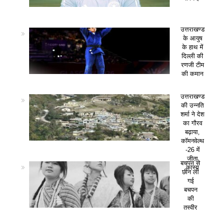
उत्तराखण्ड
के आयुष
के हाथ में
दिल्ली की
रणजी टीम
की कमान
उत्तराखण्ड
की उन्नति
शर्मा ने देश
का गौरव
बढ़ाया,
कॉमनवेल्थ
-26 में
जीता
बचपन से
कांस्य
छीन ली
गई
बचपन
की
तस्वीर