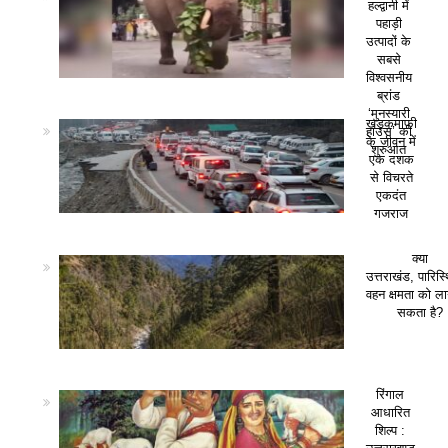
हल्द्वानी में
पहाड़ी
उत्पादों के
सबसे
विश्वसनीय
ब्रांड
‘मुनस्यारी
खड़कमाफी
हाउस’ की
के जीवन में
शुरुआत
एक दशक
से विचरते
एकदंत
गजराज
क्या
उत्तराखंड, पारिस
वहन क्षमता को ला
सकता है?
रिंगाल
आधारित
शिल्प :