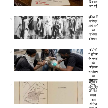
रियासत
डर गई
दुनिया में
शांतिपूर्ण
आंदोलनों
का
संक्षिप्त
इतिहास
गांधीजी
ने दुनिया
के सबसे
बड़े
अहिंसक
आंदोलन
का
संचालन
भारत में
कैसे
आँसू गैस
किया?
के गोले
सबसे
पहले
अंग्रेज़