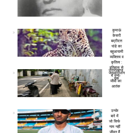
कुमाऊं
केसरी
बद्रीदत्त
पांडे का
बहुआयामी
व्यक्तित्व व
कृतित्व :
इतिहास से
उत्तराखण्ड
जनआंदोलन
में वन्य-
तक
जीवों का
आतंक
उनके
बारे में
जो सिर्फ
नाम नहीं
जीवन हैं