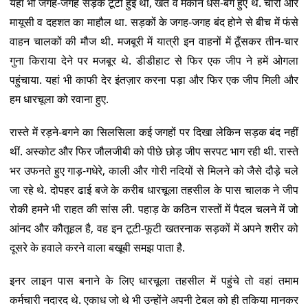
यहां भी जगह-जगह सड़कें टूटी हुई थीं, खेत व मकान धँसे-बगे हुए थे. चारों ओर
मायूसी व दहशत का माहौल था. सड़कों के जगह-जगह बंद होने से बीच में फंसे
वाहन चालकों की मौज थी. मजबूरी में यात्री इन वाहनों में ठूँसकर तीन-चार
गुना किराया देने पर मजबूर थे. डीडीहाट से फिर एक जीप ने हमें ओगला
पहुंचाया. यहां भी काफी देर इंतज़ार करना पड़ा और फिर एक जीप मिली और
हम धारचूला को रवाना हुए.
रास्ते में रड़ने-बगने का सिलसिला कई जगहों पर दिखा लेकिन सड़क बंद नहीं
थीं. अस्कोट और फिर जौलजीबी को पीछे छोड़ जीप सरपट भाग रही थी. रास्ते
भर उफनते हुए गाड़-गधेरे, काली और गोरी नदियों से मिलने को जैसे दौड़े चले
जा रहे थे. दोपहर ढाई बजे के करीब धारचूला तहसील के पास चालक ने जीप
रोकी हमने भी राहत की सांस ली. पहाड़ के कठिन रास्तों में पैदल चलने में जो
आंनद और कौतूहल है, वह इन टूटी-फूटी खतरनाक सड़कों में अपने शरीर को
दूसरे के हवाले करने वाला बखूबी समझ पाता है.
इनर लाइन पास बनाने के लिए धारचूला तहसील में पहुंचे तो वहां तमाम
कर्मचारी नदारद थे. एकाध जो थे भी उन्होंने अपनी टेबल को ही तकिया मानकर