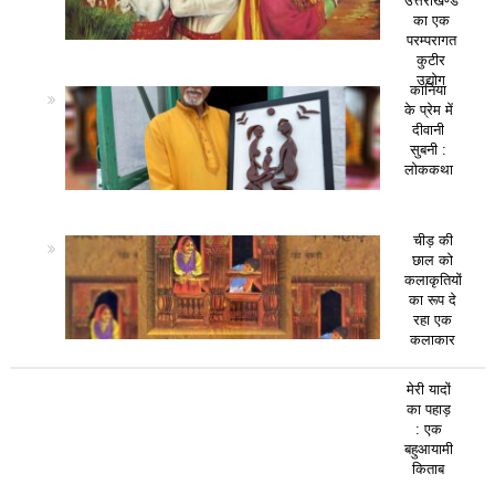
उत्तराखण्ड
का एक
परम्परागत
कुटीर
उद्योग
कानिया
के प्रेम में
दीवानी
सुबनी :
लोककथा
चीड़ की
छाल को
कलाकृतियों
का रूप दे
रहा एक
कलाकार
मेरी यादों
का पहाड़
: एक
बहुआयामी
किताब