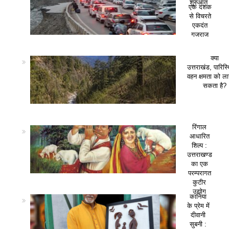
शुरुआत
एक दशक
से विचरते
एकदंत
गजराज
क्या
उत्तराखंड, पारिस
वहन क्षमता को ला
सकता है?
रिंगाल
आधारित
शिल्प :
उत्तराखण्ड
का एक
परम्परागत
कुटीर
उद्योग
कानिया
के प्रेम में
दीवानी
सुबनी :