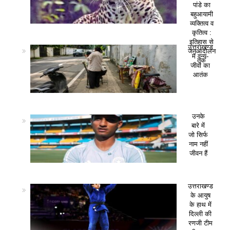
पांडे का
बहुआयामी
व्यक्तित्व व
कृतित्व :
इतिहास से
उत्तराखण्ड
जनआंदोलन
में वन्य-
तक
जीवों का
आतंक
उनके
बारे में
जो सिर्फ
नाम नहीं
जीवन हैं
उत्तराखण्ड
के आयुष
के हाथ में
दिल्ली की
रणजी टीम