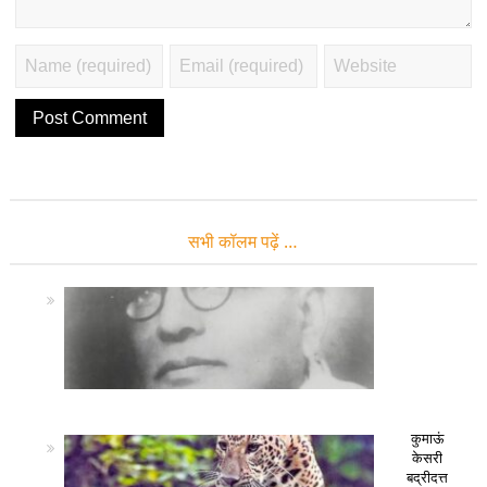
सभी कॉलम पढ़ें …
कुमाऊं
केसरी
बद्रीदत्त