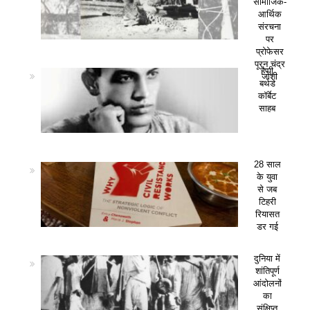
सामाजिक-
आर्थिक
संरचना
पर
प्रोफेसर
पूरन चंद्र
हैप्पी
जोशी
बर्थडे
कॉर्बेट
साहब
28 साल
के युवा
से जब
टिहरी
रियासत
डर गई
दुनिया में
शांतिपूर्ण
आंदोलनों
का
संक्षिप्त