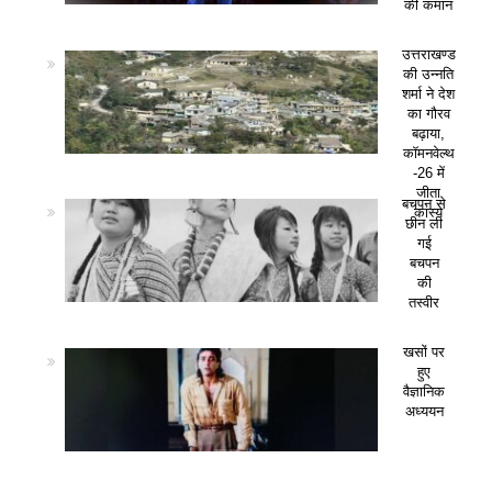
की कमान
उत्तराखण्ड
की उन्नति
शर्मा ने देश
का गौरव
बढ़ाया,
कॉमनवेल्थ
-26 में
जीता
बचपन से
कांस्य
छीन ली
गई
बचपन
की
तस्वीर
खसों पर
हुए
वैज्ञानिक
अध्ययन