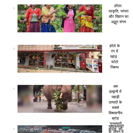
हरेला:
प्रकृति, परंपरा
और विज्ञान का
अद्भुत संगम
हरेले के
रंग में
पहाड़ :
फोटो
निबन्ध
अब
हल्द्वानी में
पहाड़ी
उत्पादों के
सबसे
विश्वसनीय
ब्रांड
‘मुनस्यारी
खड़कमाफी
हाउस’ की
के जीवन में