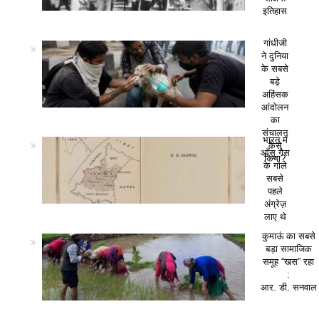
इतिहास
गांधीजी
ने दुनिया
के सबसे
बड़े
अहिंसक
आंदोलन
का
संचालन
भारत में
कैसे
आँसू गैस
किया?
के गोले
सबसे
पहले
अंग्रेज़
लाए थे
कुमाऊं का सबसे
बड़ा सामाजिक
समूह “खस” रहा
:
आर. डी. सनवाल