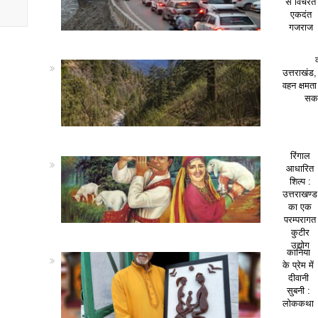
से विचरते
एकदंत
गजराज
उत्तराखंड,
वहन क्षमत
सकत
रिंगाल
आधारित
शिल्प :
उत्तराखण्ड
का एक
परम्परागत
कुटीर
उद्योग
कानिया
के प्रेम में
दीवानी
सुबनी :
लोककथा