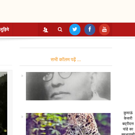
जुड़िये
सभी कॉलम पढ़ें …
कुमाऊं
केसरी
बद्रीदत्त
पांडे का
बहुआयामी