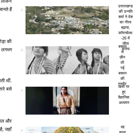
, लेकिन
उत्तराखण्ड
नते हैं
की उन्नति
शर्मा ने देश
का गौरव
बढ़ाया,
कॉमनवेल्थ
-26 में
ोड़ा की
जीता
बचपन
र लगभग
कांस्य
से
छीन
ली
गई
बचपन
की
ती थीं.
तस्वीर
खसों पर
ारे बसे
हुए
वैज्ञानिक
अध्ययन
मताल और
वह
ै, जहाँ
माला