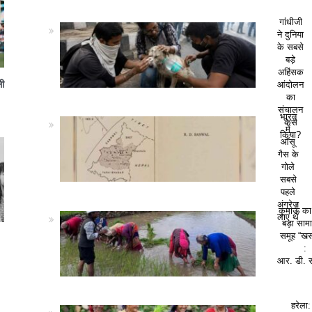
गांधीजी
ने दुनिया
के सबसे
बड़े
अहिंसक
ली
आंदोलन
का
संचालन
भारत
कैसे
में
किया?
आँसू
गैस के
गोले
सबसे
पहले
अंग्रेज़
कुमाऊं क
लाए थे
बड़ा सा
समूह “खस
:
आर. डी. 
हरेला: