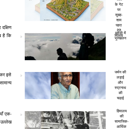
के गेट
पर
सुबह-
शाम
पहरा
 दक्षिण
देते
पहाड़ो में
ख है कि
मिलता
भूस्खलन
जर्मन की
लकर इसे
लड़ाई
सामान्य
और
रुद्रनाथ
की
चढाई
हिमालय
याँ एक-
की
 उल्लेख
सामाजिक-
आर्थिक