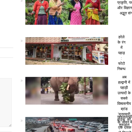
प्रकृति, पर
और विज्ञा
अद्भुत सं
हरेले
के रंग
में
पहाड़
:
फोटो
निबन्ध
अब
हल्द्वानी में
पहाड़ी
उत्पादों के
सबसे
विश्वसनीय
ब्रांड
‘मुनस्यारी
खड़कमाफ
हाउस’ की
के जीवन मे
शुरुआत
एक दशक