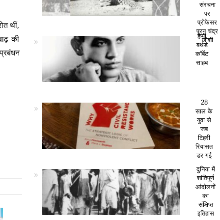
संरचना
पर
प्रोफेसर
ोत थीं,
पूरन चंद्र
हैप्पी
बाढ़ की
जोशी
बर्थडे
प्रबंधन
कॉर्बेट
साहब
28
साल के
युवा से
जब
टिहरी
रियासत
डर गई
दुनिया में
शांतिपूर्ण
आंदोलनों
का
संक्षिप्त
इतिहास