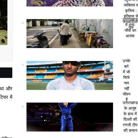
व्यक्तित्व 
कृतित्व :
इतिहास स
उत्तराखण्ड
जनआंदोल
में वन्य-
तक
जीवों का
आतंक
उनके
बारे
में जो
सिर्फ
नाम
स्था और
नहीं
जीवन
ियर में
हैं
उत्तराखण्ड
के आयुष
के हाथ में
दिल्ली की
रणजी टीम
की कमान