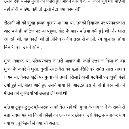
उसने एक थप्पड़ मुन्ना को जड़ते हुए अंतिम वार्निंग दी – “कल सुबे मेरी बछिया
यहाँ होनी चाहिए. नहीं तो तू तो बेटा गया काम से!”
सेठानी जी को सुबह हल्का बुखार आ गया था. उनकी हिदायत पर प्रेमपरकास
आठ बजे ही कॉटेज पर जा पहुंचा. गोठ के बाहर बछिया बंधी हुई थी और घास
खा रही थी. वह काली थी तो लेकिन अजीब तरह से काली. रंग खुल रहा होगा
बिचारी का. उसने सोचा.
मुन्ना नदारद था. प्रेमपरकास ने उसे आवाज दी. कोई उत्तर न मिला तो वह
मुन्ना के कमरे में घुसा. कुर्सी-खाट-गैस का चूल्हा-सिलिंडर समेत सारा सामान
गायब था. केवल खूंटी पर मुन्ना की उधड़ी सिलाई वाली मटमैली पड़ चुकी बंडी
टंगी हुई थी. बाहर आते हुए उसने पाया कि आउटहाउस के दोनों दरवाजों की
पीतल की कुण्डियाँ भी उखाड़ ली गयी थीं.
बछिया टुकुर-टुकुर प्रेमपरकास को देख रही थी. मुन्ना के भाग जाने के सदमे से
बड़ा सदमा यह था कि दो कौड़ी का एक गंवार छोकरा उसे बेवकूफ बनाकर भाग
गया था. कुण्डियाँ ले गया सो अलग.