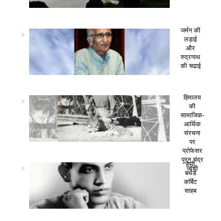
जर्मन की
लड़ाई
और
रुद्रनाथ
की चढाई
हिमालय
की
सामाजिक-
आर्थिक
संरचना
पर
प्रोफेसर
पूरन चंद्र
हैप्पी
जोशी
बर्थडे
कॉर्बेट
साहब