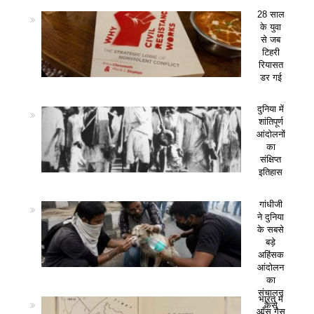
28 साल
के युवा
से जब
टिहरी
रियासत
डर गई
दुनिया में
शांतिपूर्ण
आंदोलनों
का
संक्षिप्त
इतिहास
गांधीजी
ने दुनिया
के सबसे
बड़े
अहिंसक
आंदोलन
का
संचालन
भारत में
कैसे
आँसू गैस