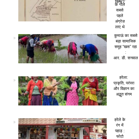
किया?
के गोले
सबसे
पहले
अंग्रेज़
लाए थे
कुमाऊं का सबसे
बड़ा सामाजिक
समूह “खस” रहा
:
आर. डी. सनवाल
हरेला:
प्रकृति, परंपरा
और विज्ञान का
अद्भुत संगम
हरेले के
रंग में
पहाड़ :
फोटो