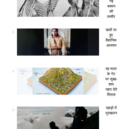
गई
बचपन
की
तस्वीर
खसों पर
हुए
वैज्ञानिक
अध्ययन
वह माला
के गेट
पर सुबह-
शाम
पहरा देते
मिलता
पहाड़ो में
भूस्खलन