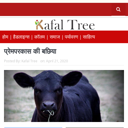
होम |
हैडलाइन्स |
कॉलम |
समाज |
पर्यावरण |
साहित्य
प्रेमपरकास की बछिया
Posted By:
Kafal Tree
on:
April 21, 2020