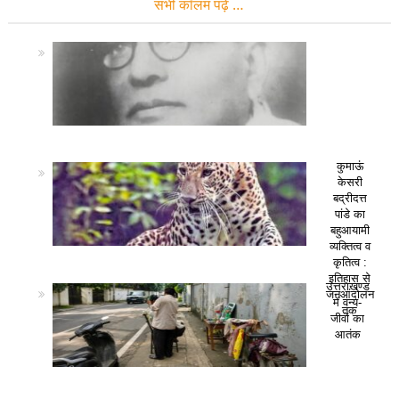
सभी कॉलम पढ़ें …
कुमाऊं
केसरी
बद्रीदत्त
पांडे का
बहुआयामी
व्यक्तित्व व
कृतित्व :
इतिहास से
उत्तराखण्ड
जनआंदोलन
में वन्य-
तक
जीवों का
आतंक