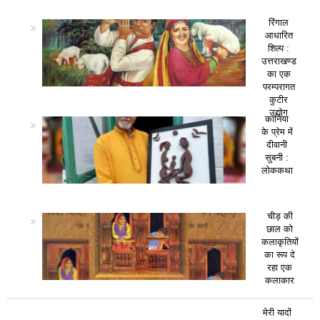
रिंगाल
आधारित
शिल्प :
उत्तराखण्ड
का एक
परम्परागत
कुटीर
उद्योग
कानिया
के प्रेम में
दीवानी
सुबनी :
लोककथा
चीड़ की
छाल को
कलाकृतियों
का रूप दे
रहा एक
कलाकार
मेरी यादों