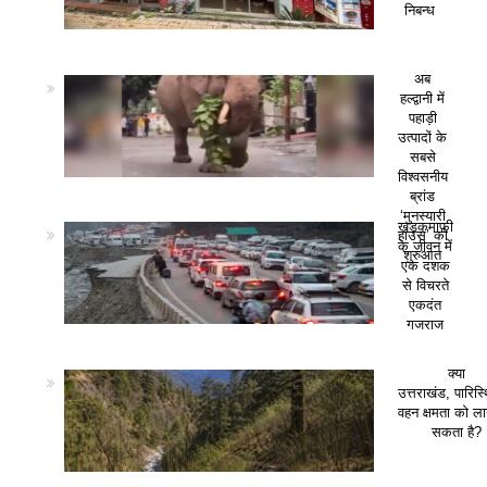
निबन्ध
अब
हल्द्वानी में
पहाड़ी
उत्पादों के
सबसे
विश्वसनीय
ब्रांड
‘मुनस्यारी
खड़कमाफी
हाउस’ की
के जीवन में
शुरुआत
एक दशक
से विचरते
एकदंत
गजराज
क्या
उत्तराखंड, पारिस
वहन क्षमता को ला
सकता है?