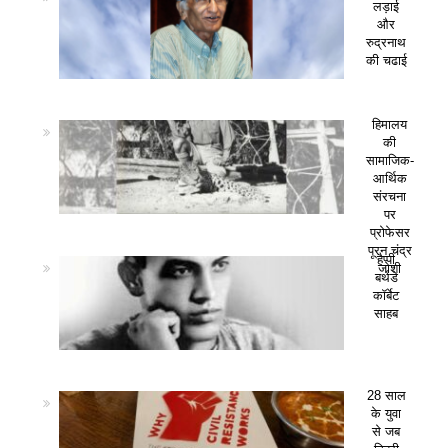
लड़ाई
और
रुद्रनाथ
की चढाई
हिमालय
की
सामाजिक-
आर्थिक
संरचना
पर
प्रोफेसर
पूरन चंद्र
हैप्पी
जोशी
बर्थडे
कॉर्बेट
साहब
28 साल
के युवा
से जब