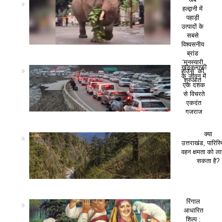
हल्द्वानी में
पहाड़ी
उत्पादों के
सबसे
विश्वसनीय
ब्रांड
‘मुनस्यारी
खड़कमाफी
हाउस’ की
के जीवन में
शुरुआत
एक दशक
से विचरते
एकदंत
गजराज
क्या
उत्तराखंड, पारिस
वहन क्षमता को ला
सकता है?
रिंगाल
आधारित
शिल्प :