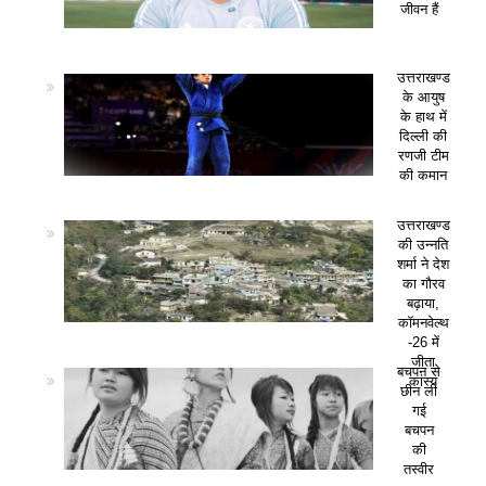
जीवन हैं
उत्तराखण्ड
के आयुष
के हाथ में
दिल्ली की
रणजी टीम
की कमान
उत्तराखण्ड
की उन्नति
शर्मा ने देश
का गौरव
बढ़ाया,
कॉमनवेल्थ
-26 में
जीता
बचपन से
कांस्य
छीन ली
गई
बचपन
की
तस्वीर