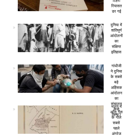
टिहरी
रियासत
डर गई
दुनिया में
शांतिपूर्ण
आंदोलनों
का
संक्षिप्त
इतिहास
गांधीजी
ने दुनिया
के सबसे
बड़े
अहिंसक
आंदोलन
का
संचालन
भारत में
कैसे
आँसू गैस
किया?
के गोले
सबसे
पहले
अंग्रेज़