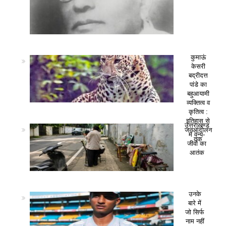
कुमाऊं
केसरी
बद्रीदत्त
पांडे का
बहुआयामी
व्यक्तित्व व
कृतित्व :
इतिहास से
उत्तराखण्ड
जनआंदोलन
में वन्य-
तक
जीवों का
आतंक
उनके
बारे में
जो सिर्फ
नाम नहीं