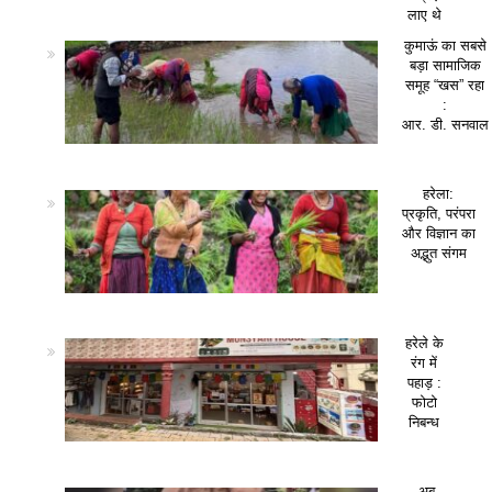
लाए थे
कुमाऊं का सबसे
बड़ा सामाजिक
समूह “खस” रहा
:
आर. डी. सनवाल
हरेला:
प्रकृति, परंपरा
और विज्ञान का
अद्भुत संगम
हरेले के
रंग में
पहाड़ :
फोटो
निबन्ध
अब