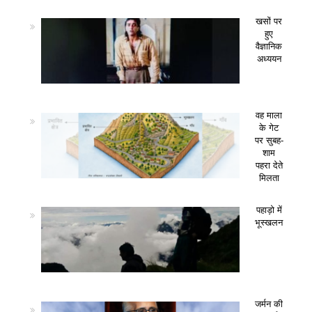
खसों पर
हुए
वैज्ञानिक
अध्ययन
वह माला
के गेट
पर सुबह-
शाम
पहरा देते
मिलता
पहाड़ो में
भूस्खलन
जर्मन की