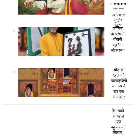
उत्तराखण्ड
का एक
परम्परागत
कुटीर
उद्योग
कानिया
के प्रेम में
दीवानी
सुबनी :
लोककथा
चीड़ की
छाल को
कलाकृतियों
का रूप दे
रहा एक
कलाकार
मेरी यादों
का पहाड़
: एक
बहुआयामी
किताब