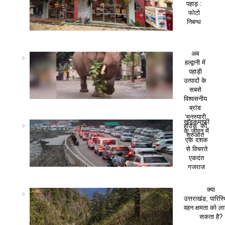
पहाड़ :
फोटो
निबन्ध
अब
हल्द्वानी में
पहाड़ी
उत्पादों के
सबसे
विश्वसनीय
ब्रांड
‘मुनस्यारी
खड़कमाफी
हाउस’ की
के जीवन में
शुरुआत
एक दशक
से विचरते
एकदंत
गजराज
क्या
उत्तराखंड, पारिस
वहन क्षमता को ला
सकता है?