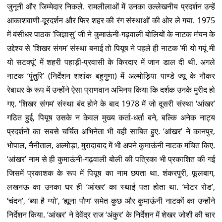
जुनूनी और जिम्मेदार निकले. रामलीलाओं में उनका उल्लेखनीय प्रदर्शन उन्हें
आकाशवाणी-दूरदर्शन और फिर शहर की रंग संस्थाओं की ओर ले गया. 1975
में बंसीधर पाठक ‘जिज्ञासु’ जी ने कुमाऊंनी-गढ़वाली बोलियों के नाटक मंचन के
उद्देश्य से ‘शिखर संगम’ संस्था बनाई तो पियूष ने पहले ही नाटक ‘मी यो गयूं मी
यो सटक्यूं’ में शहरी पहाड़ी-प्रवासी के किरदार में जान डाल दी थी. अगले
नाटक ‘पुंतुरि’ (निर्देशन शशांक बहुगुणा) में अल्मोड़िया पाण्डे ज्यू के नौकर
रेबाधर के रूप में उन्होंने ऐसा प्राणवान अभिनय किया कि दर्शक उनके मुरीद हो
गए. ‘शिखर संगम’ संस्था बंद होने के बाद 1978 में जो दूसरी संस्था ‘आंखर’
गठित हुई, पियूष उसके न केवल मुख्य कर्ता-धर्ता बने, बल्कि अनेक नाट्य
प्रदर्शनों का सबसे चर्चित अभिनेता भी वही साबित हुए. ‘आंखर’ ने कानपुर,
भोपाल, नैनीताल, अल्मोड़ा, मुरादाबाद में भी अपने कुमाऊंनी नाटक मंचित किए.
‘आंखर’ नाम से ही कुमाऊंनी-गढ़वाली बोली की पत्रिका भी प्रकाशित की गई
जिसमें प्रकाशक के रूप में पियूष का नाम छपता था. शंकरपुरी, फूलबाग,
लखनऊ का उनका घर ही ‘आंखर’ का स्थाई पता होता था. ‘मोटर रोड’,
‘चंदन’, ‘ब्या है ग्यो’, ‘ह्यूना पौण’ समेत कुछ और कुमाऊंनी नाटकों का उन्होंने
निर्देशन किया. ‘आंखर’ ने देवेंद्र राज ‘अंकुर’ के निर्देशन में शेखर जोशी की चार