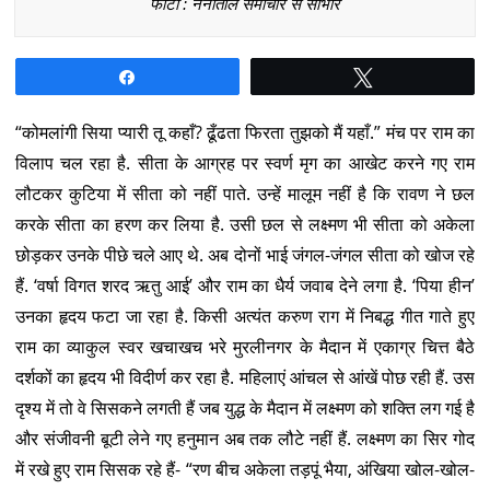
फोटो : नैनीताल समाचार से साभार
Share
Tweet
“कोमलांगी सिया प्यारी तू कहाँ? ढूँढता फिरता तुझको मैं यहाँ.” मंच पर राम का
विलाप चल रहा है. सीता के आग्रह पर स्वर्ण मृग का आखेट करने गए राम
लौटकर कुटिया में सीता को नहीं पाते. उन्हें मालूम नहीं है कि रावण ने छल
करके सीता का हरण कर लिया है. उसी छल से लक्ष्मण भी सीता को अकेला
छोड़कर उनके पीछे चले आए थे. अब दोनों भाई जंगल-जंगल सीता को खोज रहे
हैं. ‘वर्षा विगत शरद ऋतु आई’ और राम का धैर्य जवाब देने लगा है. ‘पिया हीन’
उनका हृदय फटा जा रहा है. किसी अत्यंत करुण राग में निबद्ध गीत गाते हुए
राम का व्याकुल स्वर खचाखच भरे मुरलीनगर के मैदान में एकाग्र चित्त बैठे
दर्शकों का हृदय भी विदीर्ण कर रहा है. महिलाएं आंचल से आंखें पोछ रही हैं. उस
दृश्य में तो वे सिसकने लगती हैं जब युद्ध के मैदान में लक्ष्मण को शक्ति लग गई है
और संजीवनी बूटी लेने गए हनुमान अब तक लौटे नहीं हैं. लक्ष्मण का सिर गोद
में रखे हुए राम सिसक रहे हैं- “रण बीच अकेला तड़पूं भैया, अंखिया खोल-खोल-