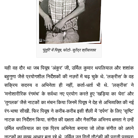
‘पुंतुरि’ में पियूष, फोटो- सुरेंद्र श्रीवास्तव
यही वह दौर था जब पियूष ‘अंकुर’ जी, उर्मिल कुमार थपलियाल और शशांक
बहुगुणा जैसे प्रयोगशील निर्देशकों की नज़रों में चढ़ चुके थे. ‘लक्रीस’ के वह
सक्रिय सदस्य व अभिनेता ही नहीं, कर्ता-धर्ता भी थे. ‘लक्रीस’ ने
‘मनोशारीरिक रंगमंच’ के सर्वथा नए प्रयोग करते हुए ‘खड़िया का घेरा’ और
‘तुगलक’ जैसे नाटकों का मंचन किया जिनमें पियूष ने देह से अभिव्यक्ति की नई
रंग-भाषा सीखी. फिर पियूष ने करीब-करीब इसी शैली में ‘दर्पण’ के लिए ‘सृष्टि’
नाटक का निर्देशन किया. संगीत की दक्षता और नैसर्गिक अभिनय क्षमता ने उन्हें
उर्मिल थपलियाल का एक प्रिय अभिनेता बनाया जो लोक संगीत को अपने
नाटकों का मुख्य आधार बना रहे थे. उर्मिल उन दिनों नौटंकी की पुरानी परम्परा