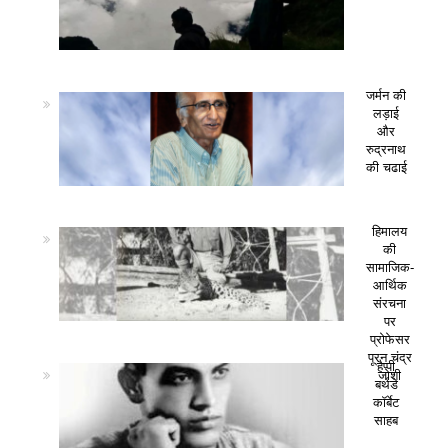
जर्मन की
लड़ाई
और
रुद्रनाथ
की चढाई
हिमालय
की
सामाजिक-
आर्थिक
संरचना
पर
प्रोफेसर
पूरन चंद्र
हैप्पी
जोशी
बर्थडे
कॉर्बेट
साहब