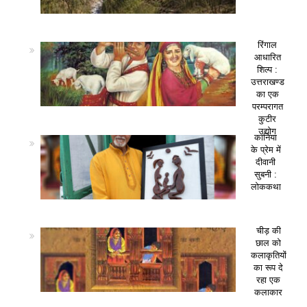
रिंगाल
आधारित
शिल्प :
उत्तराखण्ड
का एक
परम्परागत
कुटीर
उद्योग
कानिया
के प्रेम में
दीवानी
सुबनी :
लोककथा
चीड़ की
छाल को
कलाकृतियों
का रूप दे
रहा एक
कलाकार