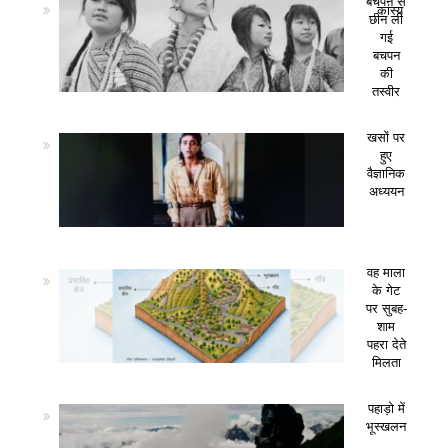
बचपन से
कांस्य
छीन ली
गई
बचपन
की
तस्वीर
खसों पर
हुए
वैज्ञानिक
अध्ययन
वह माला
के गेट
पर सुबह-
शाम
पहरा देते
मिलता
पहाड़ो में
भूस्खलन