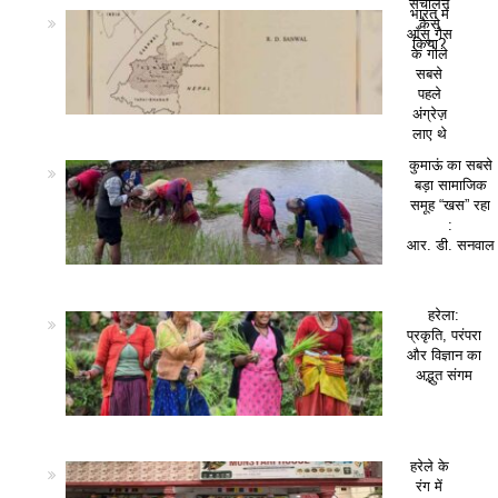
संचालन
भारत में
कैसे
आँसू गैस
किया?
के गोले
सबसे
पहले
अंग्रेज़
लाए थे
कुमाऊं का सबसे
बड़ा सामाजिक
समूह “खस” रहा
:
आर. डी. सनवाल
हरेला:
प्रकृति, परंपरा
और विज्ञान का
अद्भुत संगम
हरेले के
रंग में