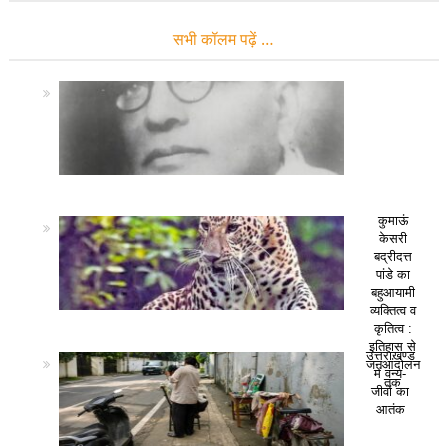
सभी कॉलम पढ़ें …
कुमाऊं
केसरी
बद्रीदत्त
पांडे का
बहुआयामी
व्यक्तित्व व
कृतित्व :
इतिहास से
उत्तराखण्ड
जनआंदोलन
में वन्य-
तक
जीवों का
आतंक