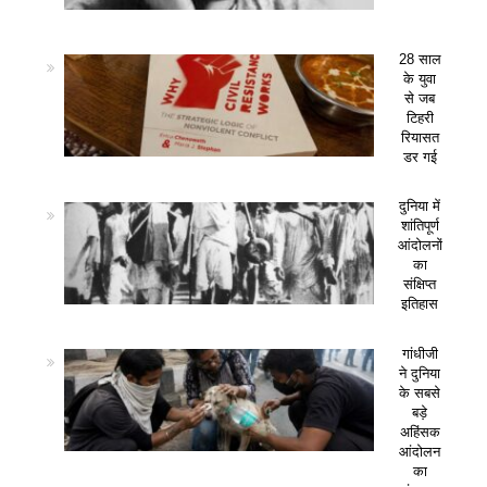
28 साल
के युवा
से जब
टिहरी
रियासत
डर गई
दुनिया में
शांतिपूर्ण
आंदोलनों
का
संक्षिप्त
इतिहास
गांधीजी
ने दुनिया
के सबसे
बड़े
अहिंसक
आंदोलन
का