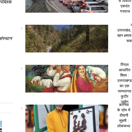
 पब्लिक
से विचरते
एकदंत
गजराज
उत्तराखंड,
वहन क्षमत
संस्थान
सकत
रिंगाल
आधारित
शिल्प :
उत्तराखण्ड
का एक
परम्परागत
कुटीर
उद्योग
कानिया
के प्रेम में
दीवानी
सुबनी :
लोककथा