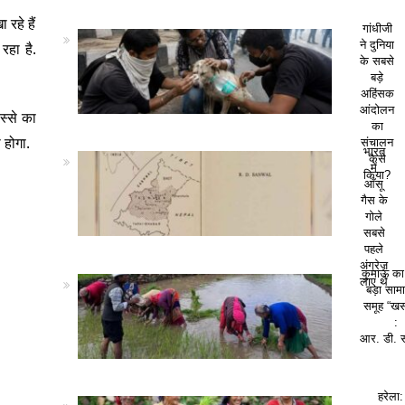
रहे हैं
गांधीजी
ने दुनिया
रहा है.
के सबसे
बड़े
अहिंसक
आंदोलन
िस्से का
का
 होगा.
संचालन
भारत
कैसे
में
किया?
आँसू
गैस के
गोले
सबसे
पहले
अंग्रेज़
कुमाऊं क
लाए थे
बड़ा सा
समूह “खस
:
आर. डी. 
हरेला: