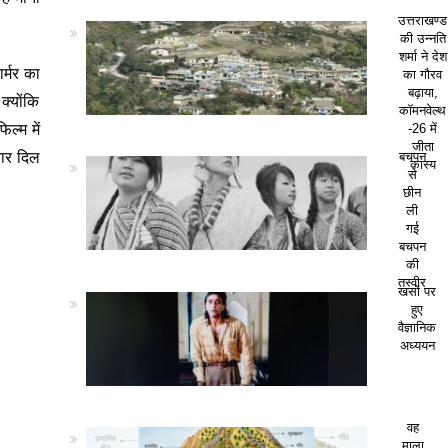
उत्तराखण्ड
की उन्नति
शर्मा ने देश
ार्मर का
का गौरव
बढ़ाया,
क्योंकि
कॉमनवेल्थ
ल्म में
-26 में
जीता
बार दिल
बचपन
कांस्य
से
छीन
ली
गई
बचपन
की
तस्वीर
खसों पर
हुए
वैज्ञानिक
अध्ययन
वह
माला