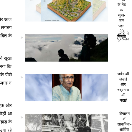
के गेट
पर
सुबह-
े और आज
शाम
पहरा
तो लगभग
देते
पहाड़ो में
क्ति के
मिलता
भूस्खलन
ने सूखा
 लगा कि
के पीछे
जर्मन की
लड़ाई
क जगह न
और
रुद्रनाथ
की
चढाई
. एक ओर
पौड़ी आ
हिमालय
की
हाड़ के
सामाजिक-
उगा रहे
आर्थिक