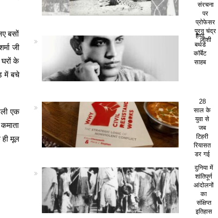
संरचना
पर
प्रोफेसर
पूरन चंद्र
िए बसों
हैप्पी
जोशी
बर्थडे
र्मा जी
कॉर्बेट
घरों के
साहब
में बचे
28
़वाली एक
साल के
युवा से
ा कमाता
जब
टिहरी
क ही मूल
रियासत
डर गई
दुनिया में
शांतिपूर्ण
आंदोलनों
का
संक्षिप्त
इतिहास