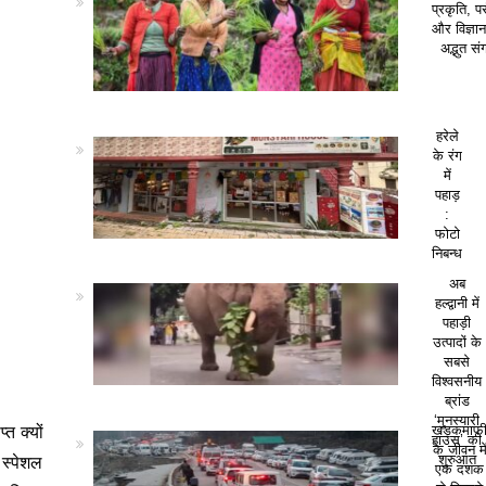
प्रकृति, पर
और विज्ञा
अद्भुत सं
हरेले
के रंग
में
पहाड़
:
फोटो
निबन्ध
अब
हल्द्वानी में
पहाड़ी
उत्पादों के
सबसे
विश्वसनीय
ब्रांड
‘मुनस्यारी
त क्यों
खड़कमाफ
हाउस’ की
के जीवन मे
 स्पेशल
शुरुआत
एक दशक