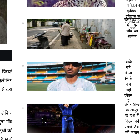
व्यक्तित्व 
कृतित्व :
इतिहास स
उत्तराखण्ड
जनआंदोल
में वन्य-
तक
जीवों का
आतंक
उनके
बारे
. पिछले
में जो
सिर्फ
क्रीनिंग
नाम
गह से टस
नहीं
जीवन
हैं
उत्तराखण्ड
के आयुष
ै लेकिन
के हाथ में
़ा गॉंव
दिल्ली की
रणजी टीम
हलुओं को
की कमान
है मानो