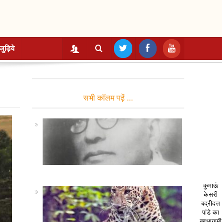
जुड़िये
सभी कॉलम पढ़ें …
कुमाऊं
केसरी
बद्रीदत्त
पांडे का
बहुआयामी