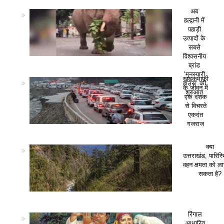
अब
हल्द्वानी में
पहाड़ी
उत्पादों के
सबसे
विश्वसनीय
ब्रांड
‘मुनस्यारी
खड़कमाफी
हाउस’ की
के जीवन में
शुरुआत
एक दशक
से विचरते
एकदंत
गजराज
क्या
उत्तराखंड, पारिस
वहन क्षमता को ला
सकता है?
रिंगाल
आधारित