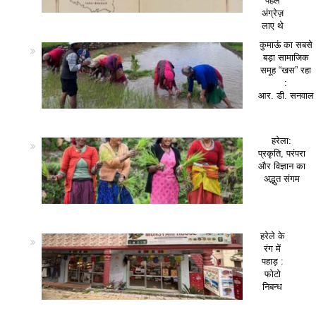
पहले
अंग्रेज़
लाए थे
कुमाऊं का सबसे
बड़ा सामाजिक
समूह “खस” रहा
:
आर. डी. सनवाल
हरेला:
प्रकृति, परंपरा
और विज्ञान का
अद्भुत संगम
हरेले के
रंग में
पहाड़ :
फोटो
निबन्ध