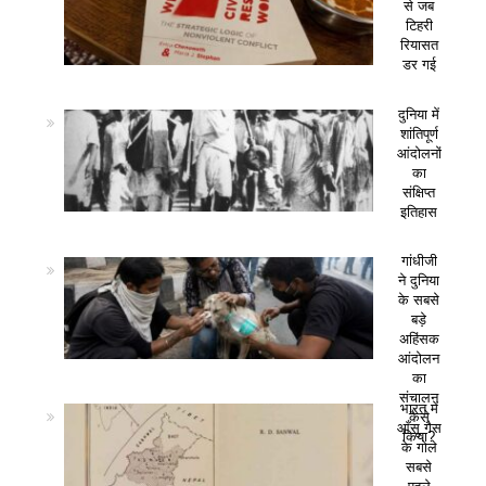
से जब
टिहरी
रियासत
डर गई
दुनिया में
शांतिपूर्ण
आंदोलनों
का
संक्षिप्त
इतिहास
गांधीजी
ने दुनिया
के सबसे
बड़े
अहिंसक
आंदोलन
का
संचालन
भारत में
कैसे
आँसू गैस
किया?
के गोले
सबसे