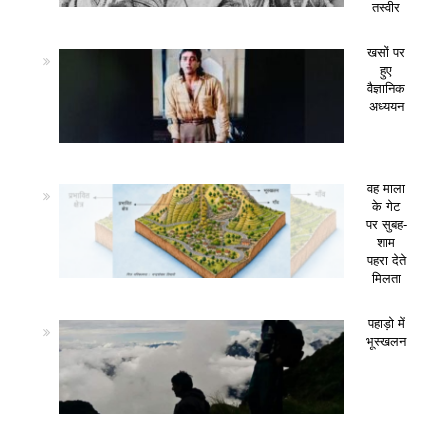
तस्वीर
खसों पर
हुए
वैज्ञानिक
अध्ययन
वह माला
के गेट
पर सुबह-
शाम
पहरा देते
मिलता
पहाड़ो में
भूस्खलन