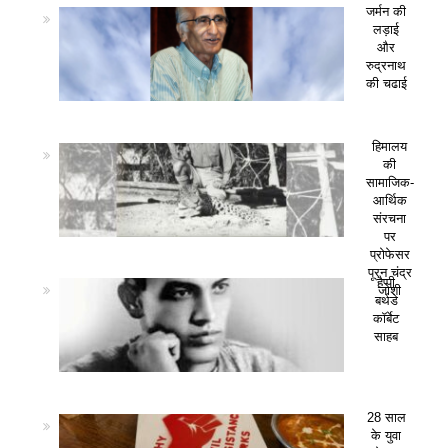
जर्मन की
लड़ाई
और
रुद्रनाथ
की चढाई
हिमालय
की
सामाजिक-
आर्थिक
संरचना
पर
प्रोफेसर
पूरन चंद्र
हैप्पी
जोशी
बर्थडे
कॉर्बेट
साहब
28 साल
के युवा