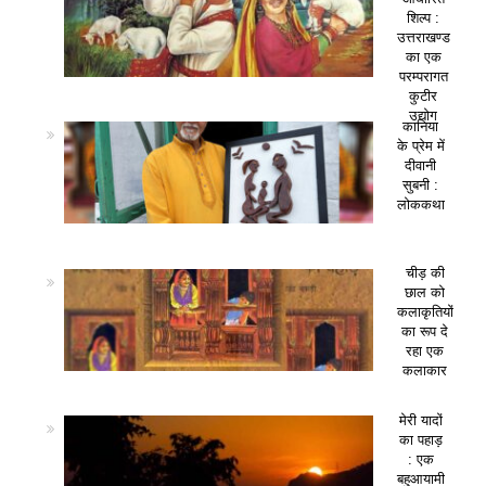
शिल्प :
उत्तराखण्ड
का एक
परम्परागत
कुटीर
उद्योग
कानिया
के प्रेम में
दीवानी
सुबनी :
लोककथा
चीड़ की
छाल को
कलाकृतियों
का रूप दे
रहा एक
कलाकार
मेरी यादों
का पहाड़
: एक
बहुआयामी