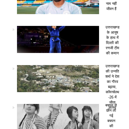
नाम नहीं
जीवन हैं
उत्तराखण्ड
के आयुष
के हाथ में
दिल्ली की
रणजी टीम
की कमान
उत्तराखण्ड
की उन्नति
शर्मा ने देश
का गौरव
बढ़ाया,
कॉमनवेल्थ
-26 में
जीता
बचपन से
कांस्य
छीन ली
गई
बचपन
की