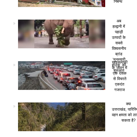
निबन्ध
अब
हल्द्वानी में
पहाड़ी
उत्पादों के
सबसे
विश्वसनीय
ब्रांड
‘मुनस्यारी
खड़कमाफी
हाउस’ की
के जीवन में
शुरुआत
एक दशक
से विचरते
एकदंत
गजराज
क्या
उत्तराखंड, पारिस
वहन क्षमता को ला
सकता है?