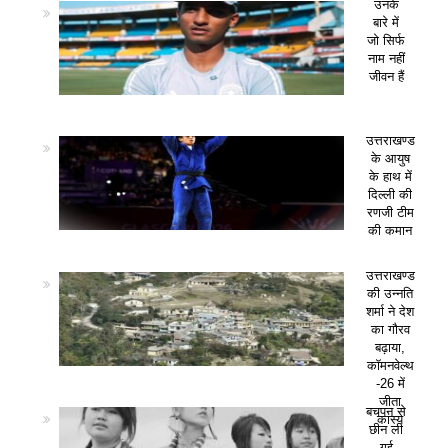
उनके
बारे में
जो सिर्फ
नाम नहीं
जीवन हैं
उत्तराखण्ड
के आयुष
के हाथ में
दिल्ली की
रणजी टीम
की कमान
उत्तराखण्ड
की उन्नति
शर्मा ने देश
का गौरव
बढ़ाया,
कॉमनवेल्थ
-26 में
जीता
बचपन से
कांस्य
छीन ली
गई