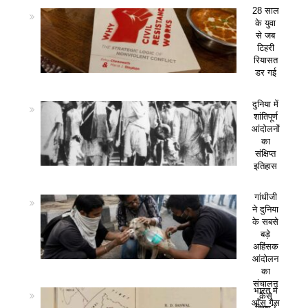
28 साल
के युवा
से जब
टिहरी
रियासत
डर गई
दुनिया में
शांतिपूर्ण
आंदोलनों
का
संक्षिप्त
इतिहास
गांधीजी
ने दुनिया
के सबसे
बड़े
अहिंसक
आंदोलन
का
संचालन
भारत में
कैसे
आँसू गैस