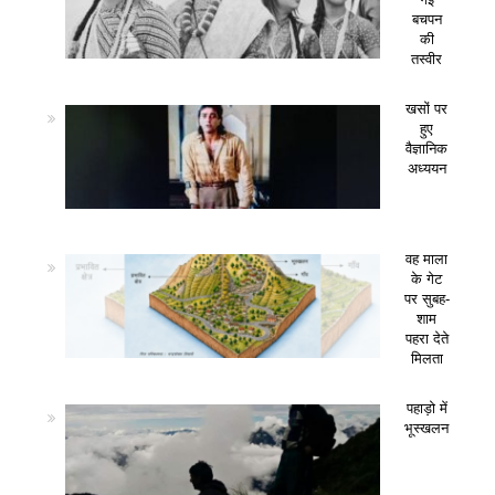
बचपन
की
तस्वीर
खसों पर
हुए
वैज्ञानिक
अध्ययन
वह माला
के गेट
पर सुबह-
शाम
पहरा देते
मिलता
पहाड़ो में
भूस्खलन