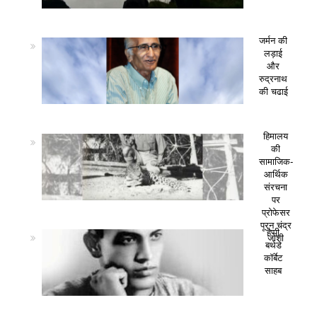
जर्मन की
लड़ाई
और
रुद्रनाथ
की चढाई
हिमालय
की
सामाजिक-
आर्थिक
संरचना
पर
प्रोफेसर
पूरन चंद्र
हैप्पी
जोशी
बर्थडे
कॉर्बेट
साहब