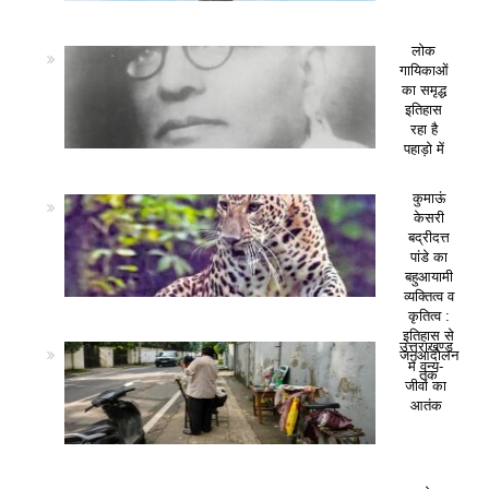
लोक
गायिकाओं
का समृद्ध
इतिहास
रहा है
पहाड़ो में
कुमाऊं
केसरी
बद्रीदत्त
पांडे का
बहुआयामी
व्यक्तित्व व
कृतित्व :
इतिहास से
उत्तराखण्ड
जनआंदोलन
में वन्य-
तक
जीवों का
आतंक