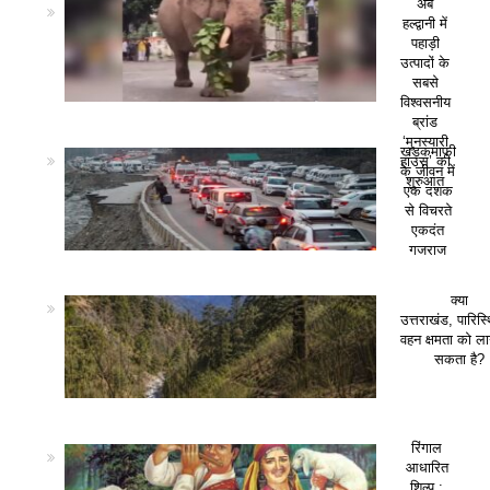
अब
हल्द्वानी में
पहाड़ी
उत्पादों के
सबसे
विश्वसनीय
ब्रांड
‘मुनस्यारी
खड़कमाफी
हाउस’ की
के जीवन में
शुरुआत
एक दशक
से विचरते
एकदंत
गजराज
क्या
उत्तराखंड, पारिस
वहन क्षमता को ला
सकता है?
रिंगाल
आधारित
शिल्प :