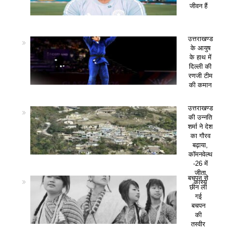
जीवन हैं
उत्तराखण्ड
के आयुष
के हाथ में
दिल्ली की
रणजी टीम
की कमान
उत्तराखण्ड
की उन्नति
शर्मा ने देश
का गौरव
बढ़ाया,
कॉमनवेल्थ
-26 में
जीता
बचपन से
कांस्य
छीन ली
गई
बचपन
की
तस्वीर