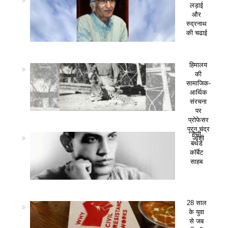
लड़ाई
और
रुद्रनाथ
की चढाई
हिमालय
की
सामाजिक-
आर्थिक
संरचना
पर
प्रोफेसर
पूरन चंद्र
हैप्पी
जोशी
बर्थडे
कॉर्बेट
साहब
28 साल
के युवा
से जब