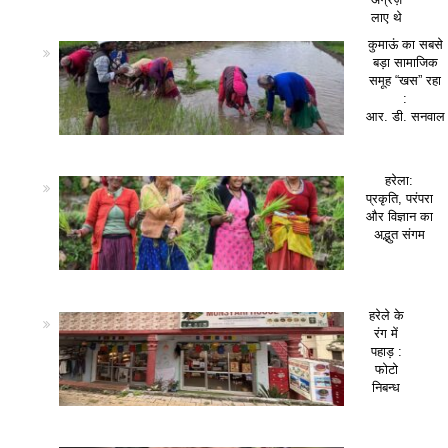
लाए थे
कुमाऊं का सबसे
बड़ा सामाजिक
समूह “खस” रहा
:
आर. डी. सनवाल
हरेला:
प्रकृति, परंपरा
और विज्ञान का
अद्भुत संगम
हरेले के
रंग में
पहाड़ :
फोटो
निबन्ध