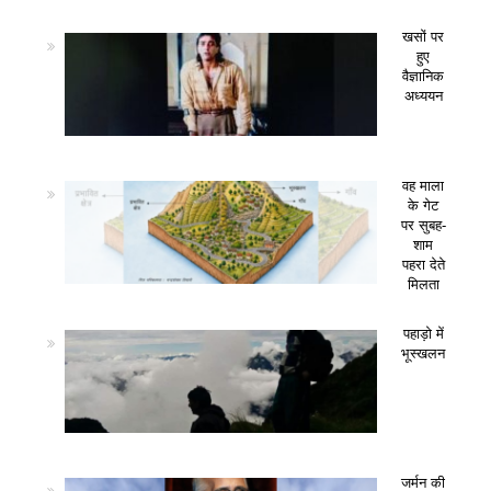
खसों पर
हुए
वैज्ञानिक
अध्ययन
वह माला
के गेट
पर सुबह-
शाम
पहरा देते
मिलता
पहाड़ो में
भूस्खलन
जर्मन की