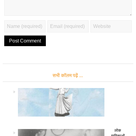
सभी कॉलम पढ़ें …
लोक
गायिकाओं