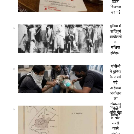
टिहरी
रियासत
डर गई
दुनिया में
शांतिपूर्ण
आंदोलनों
का
संक्षिप्त
इतिहास
गांधीजी
ने दुनिया
के सबसे
बड़े
अहिंसक
आंदोलन
का
संचालन
भारत में
कैसे
आँसू गैस
किया?
के गोले
सबसे
पहले
अंग्रेज़