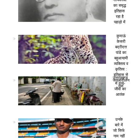
का समृद्ध
इतिहास
रहा है
पहाड़ो में
कुमाऊं
केसरी
बद्रीदत्त
पांडे का
बहुआयामी
व्यक्तित्व व
कृतित्व :
इतिहास से
उत्तराखण्ड
जनआंदोलन
में वन्य-
तक
जीवों का
आतंक
उनके
बारे में
जो सिर्फ
नाम नहीं