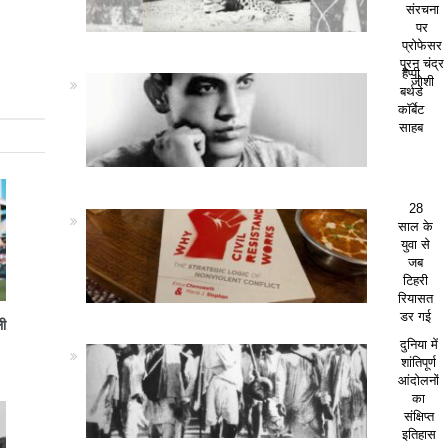
संरचना
पर
प्रोफेसर
पूरन चंद्र
हैप्पी
जोशी
बर्थडे
कॉर्बेट
साहब
28
साल के
युवा से
जब
टिहरी
रियासत
डर गई
ली
दुनिया में
शांतिपूर्ण
आंदोलनों
का
संक्षिप्त
इतिहास