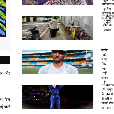
व्यक्तित्व 
कृतित्व :
इतिहास स
उत्तराखण्ड
जनआंदोल
में वन्य-
तक
जीवों का
आतंक
उनके
बारे
में जो
सिर्फ
नाम
्परा और
नहीं
जीवन
हैं
उत्तराखण्ड
के आयुष
के हाथ में
दिल्ली की
 22 दिन
रणजी टीम
ाई जाने
की कमान