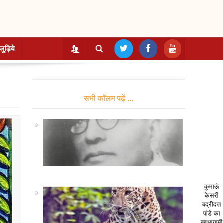
जुड़िये
सभी कॉलम पढ़ें …
कुमाऊं
केसरी
बद्रीदत्त
पांडे का
बहुआयामी