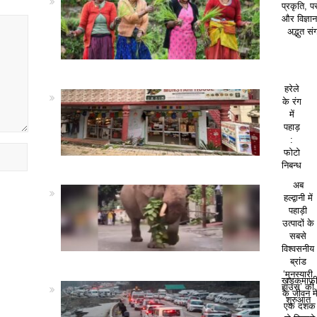
प्रकृति, पर
और विज्ञा
अद्भुत सं
हरेले
के रंग
में
पहाड़
:
फोटो
निबन्ध
अब
हल्द्वानी में
पहाड़ी
उत्पादों के
सबसे
विश्वसनीय
ब्रांड
‘मुनस्यारी
खड़कमाफ
हाउस’ की
के जीवन मे
शुरुआत
एक दशक