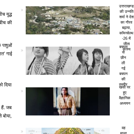
उत्तराखण्ड
की उन्नति
ीच युद्ध
शर्मा ने देश
 बीच की
का गौरव
बढ़ाया,
कॉमनवेल्थ
-26 में
जीता
के पशुओं
बचपन
कांस्य
से
रत’ गाई
छीन
ली
गई
बचपन
की
 को दिया
तस्वीर
खसों पर
हुए
वैज्ञानिक
अध्ययन
हैं. जब
े बोया,
वह
माला