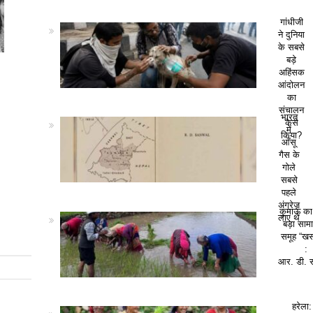
गांधीजी
ने दुनिया
के सबसे
बड़े
अहिंसक
आंदोलन
का
संचालन
भारत
कैसे
में
किया?
आँसू
गैस के
गोले
सबसे
पहले
अंग्रेज़
कुमाऊं क
लाए थे
बड़ा सा
समूह “खस
:
आर. डी. 
हरेला: