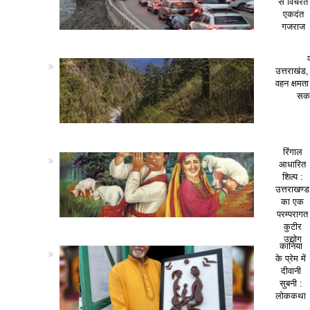
से विचरते
एकदंत
गजराज
उत्तराखंड,
वहन क्षमत
सकत
रिंगाल
आधारित
शिल्प :
उत्तराखण्ड
का एक
परम्परागत
कुटीर
उद्योग
कानिया
के प्रेम में
दीवानी
सुबनी :
लोककथा