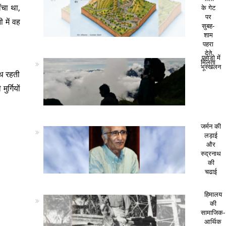
ंचा था,
के गेट
पर
 में वह
सुबह-
शाम
पहरा
देते
पहाड़ो में
मिलता
भूस्खलन
ाथ रहती
र्गियों
जर्मन की
लड़ाई
और
रुद्रनाथ
की
चढाई
हिमालय
की
सामाजिक-
आर्थिक