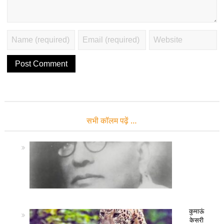
सभी कॉलम पढ़ें …
कुमाऊं
केसरी