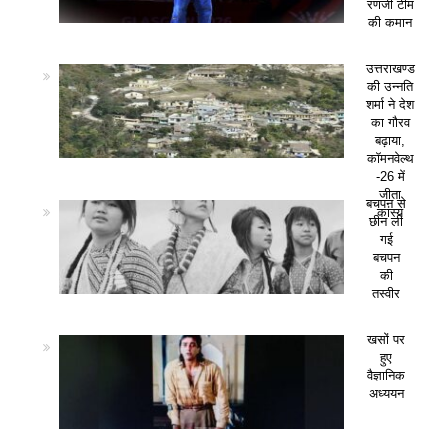
रणजी टीम
की कमान
उत्तराखण्ड
की उन्नति
शर्मा ने देश
का गौरव
बढ़ाया,
कॉमनवेल्थ
-26 में
जीता
बचपन से
कांस्य
छीन ली
गई
बचपन
की
तस्वीर
खसों पर
हुए
वैज्ञानिक
अध्ययन