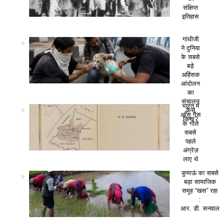
संक्षिप्त
इतिहास
गांधीजी
ने दुनिया
के सबसे
बड़े
अहिंसक
आंदोलन
का
संचालन
भारत में
कैसे
आँसू गैस
किया?
के गोले
सबसे
पहले
अंग्रेज़
लाए थे
कुमाऊं का सबसे
बड़ा सामाजिक
समूह “खस” रहा
:
आर. डी. सनवाल