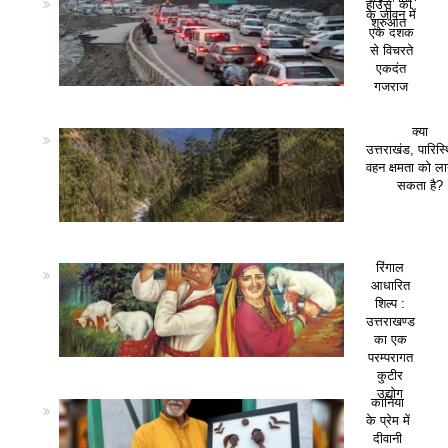
हाउस’ की
के जीवन में
शुरुआत
एक दशक
से विचरते
एकदंत
गजराज
क्या
उत्तराखंड, पारिस
वहन क्षमता को ला
सकता है?
रिंगाल
आधारित
शिल्प :
उत्तराखण्ड
का एक
परम्परागत
कुटीर
उद्योग
कानिया
के प्रेम में
दीवानी