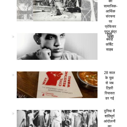
की
सामाजिक-
आर्थिक
संरचना
पर
प्रोफेसर
पूरन चंद्र
हैप्पी
जोशी
बर्थडे
कॉर्बेट
साहब
28 साल
के युवा
से जब
टिहरी
रियासत
डर गई
दुनिया में
शांतिपूर्ण
आंदोलनों
का