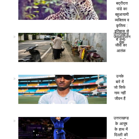
बद्रीदत्त
पांडे का
बहुआयामी
व्यक्तित्व व
कृतित्व :
इतिहास से
उत्तराखण्ड
जनआंदोलन
में वन्य-
तक
जीवों का
आतंक
उनके
बारे में
जो सिर्फ
नाम नहीं
जीवन हैं
उत्तराखण्ड
के आयुष
के हाथ में
दिल्ली की