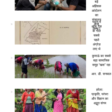
बड़े
अहिंसक
आंदोलन
का
संचालन
भारत में
कैसे
आँसू गैस
किया?
के गोले
सबसे
पहले
अंग्रेज़
लाए थे
कुमाऊं का सबसे
बड़ा सामाजिक
समूह “खस” रहा
:
आर. डी. सनवाल
हरेला:
प्रकृति, परंपरा
और विज्ञान का
अद्भुत संगम