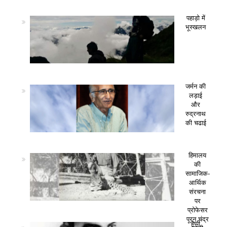
पहाड़ो में
भूस्खलन
जर्मन की
लड़ाई
और
रुद्रनाथ
की चढाई
हिमालय
की
सामाजिक-
आर्थिक
संरचना
पर
प्रोफेसर
पूरन चंद्र
हैप्पी