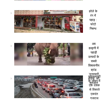
हरेले के
रंग में
पहाड़ :
फोटो
निबन्ध
अब
हल्द्वानी में
पहाड़ी
उत्पादों के
सबसे
विश्वसनीय
ब्रांड
‘मुनस्यारी
खड़कमाफी
हाउस’ की
के जीवन में
शुरुआत
एक दशक
से विचरते
एकदंत
गजराज