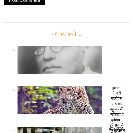
सभी कॉलम पढ़ें …
कुमाऊं
केसरी
बद्रीदत्त
पांडे का
बहुआयामी
व्यक्तित्व व
कृतित्व :
इतिहास से
उत्तराखण्ड
जनआंदोलन