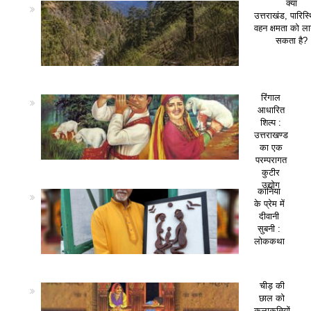
क्या
उत्तराखंड, पारिस
वहन क्षमता को ला
सकता है?
रिंगाल
आधारित
शिल्प :
उत्तराखण्ड
का एक
परम्परागत
कुटीर
उद्योग
कानिया
के प्रेम में
दीवानी
सुबनी :
लोककथा
चीड़ की
छाल को
कलाकृतियों