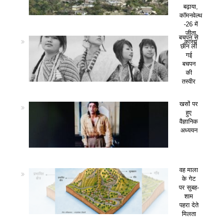
बढ़ाया,
कॉमनवेल्थ
-26 में
जीता
बचपन से
कांस्य
छीन ली
गई
बचपन
की
तस्वीर
खसों पर
हुए
वैज्ञानिक
अध्ययन
वह माला
के गेट
पर सुबह-
शाम
पहरा देते
मिलता