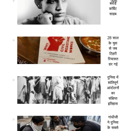
जोशी
बर्थडे
कॉर्बेट
साहब
28 साल
के युवा
से जब
टिहरी
रियासत
डर गई
दुनिया में
शांतिपूर्ण
आंदोलनों
का
संक्षिप्त
इतिहास
गांधीजी
ने दुनिया
के सबसे